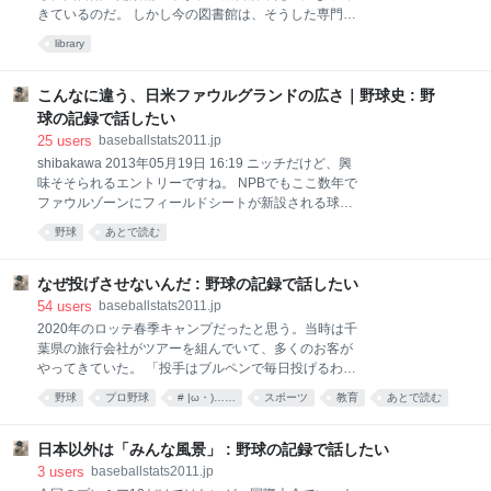
減するな」 「負けたやつに同情なんかしなくていい。
きているのだ。 しかし今の図書館は、そうした専門書
徹底的にやれ」 「相手チームは敵なんだから、仲良く
など大きな本は端っこに追いやられ、ベストセラー小
なったりするな。一緒に笑ったりするな」 「先輩後輩
library
説や子供向けの図鑑、ビジネス書などがメインになっ
の上下関係はしっかり守れ。後輩は厳しくしつけろ」
てきている。 それだけでなく、古い市町村史などは閉
野球選手のこうした振る舞いが、日本のトップ選手た
架書庫に追いやられている。最近も市町村史が編纂さ
こんなに違う、日米ファウルグランドの広さ｜野球史 : 野
ちによって、
れているが、中身はどんどん軽くなり、ビジュアル中
球の記録で話したい
心になってきている。 私は社史をたくさん作ってきた
25
users
baseballstats2011.jp
が、経営者は格好良くて、会社の都合の悪いことは何
shibakawa 2013年05月19日 16:19 ニッチだけど、興
も書いていない、広告的な本を欲しがるものだが、最
味そそられるエントリーですね。 NPBでもここ数年で
近の市町村史もそういうのが多い。「一般の人」が見
ファウルゾーンにフィールドシートが新設される球場
て。うわべだけわかる内容になっているのだ。 日本は
が増えたことで、ファウルゾーンが一気に狭くなりま
幸田成友の「大阪市史」以来、その土地の歴史を詳細
野球
あとで読む
したよね。 ここ数年のパリーグのエンタイトルツーベ
に記録する重厚な記録誌の編纂を全国のレベルで続け
ースの数を調査していますが、ヤフオクドームはコカ
てきた。例えば、道の端に立っている石塔が何なの
コーラシートが新設されてから、年に何本か、あそこ
なぜ投げさせないんだ : 野球の記録で話したい
か、市町村史を紐解けば、その
に飛び込むエンタイトルツーベースが出てきていま
54
users
baseballstats2011.jp
す。 できれば、昨年か今年の打者の打席結果データを
2020年のロッテ春季キャンプだったと思う。当時は千
用いて、各球場の1試合におけるファウルゾーンでの
葉県の旅行会社がツアーを組んでいて、多くのお客が
フライアウト数を調べてみたいとは思うのですが･･･
やってきていた。 「投手はブルペンで毎日投げるわけ
パリーグならフライアウトが多い投手陣を擁するロッ
ではないんですよ。決められた間隔で決められた球数
野球
プロ野球
# |ω・)……
スポーツ
教育
あとで読む
テが最多数になるのでは？と想像を巡らしています。
を投げます。佐々木は、新人なのでこのキャンプでは
一番影響あるのは投手と打者でしょうが、走者もうか
投げないと思いますよ」 と言うと、 「若いうちはどん
うかぼーっとしていられません。 楽天･星野監督が10
どん投げさせんといかんじゃないか。甘やかせるとろ
日本以外は「みんな風景」 : 野球の記録で話したい
年選手の中島俊哉に落としたカミナリ、「流
くなことならんぞ」と毒づいて去っていった。 その年
3
users
baseballstats2011.jp
のキャンプでの佐々木朗希 佐々木は2019年の夏の予