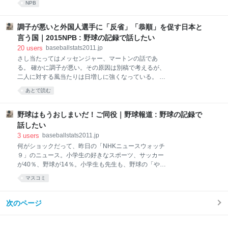
NPB
から四国アイランドリーグplusは「興行収益に頼らな
日、明らかになった。現在は推移を見守っている状態だが、交渉可能な
い球団経営」を追及していた。今の経営者はベンチャ
段階になるまでに条件面や金銭面などの準備を整える。長年にわたりブ
ー系など企業経営のプロが揃っている。興行収益だけ
ルペンを支えた功労者で“球団の至宝”でもある球児に対して、最大限の
調子が悪いと外国人選手に「反省」「恭順」を促す日本と
でなく、スポンサー収入や自治体との連携など、収益
誠意を示す考えだ。 最近、私は山﨑武司氏にインタビューをした。山﨑
言う国｜2015NPB : 野球の記録で話したい
構
氏は最晩年、中日と契約する運びとなって、経営陣に「200万でも300万
20
users
baseballstats2011.jp
でもいい」と申し出たが、球団側は「中日の至宝にそんな恥ずかしいこ
さし当たってはメッセンジャー、マートンの話であ
とはできない」といって3000万円を提示したという。 功労者に報いる
る。 確かに調子が悪い。その原因は別稿で考えるが、
に、この程度の金額を提示することは理解できる。 しかしデイリーの記
二人に対する風当たりは日増しに強くなっている。 メ
事が本当なら、阪
ッセンジャーは4/22のDeNA戦で6回7失点。初回から
あとで読む
苛立った態度を見せた。また3回の打席では見逃し三
振。4回は犠打のサインを見逃してバスターを2度仕掛
けた挙句、見逃し三振。 これに対し、メディアは“職
野球はもうおしまいだ！ご同役｜野球報道 : 野球の記録で
場放棄”と報じ、コーチ陣の「表向きに懲罰がないとい
話したい
うのは示しがつかないのではないか」というコメント
3
users
baseballstats2011.jp
を紹介した。 そして5/11、一軍選手登録を抹消。「成
何がショックだって、昨日の「NHKニュースウォッチ
績だけでなく、そのわがままぶりに頭を抱えてきた中
９」のニュース。小学生の好きなスポーツ、サッカー
西投手コーチら首脳陣の不満もあった」と報じた。 他
が40％、野球が14％。小学生も先生も、野球の「や」
球団のスコアラーの「今年のメッセンジャーは力を抜
の字もご存じない。 いや、そのことよりも「学校の授
きながら投げている。（中略）イニング、試合数を投
マスコミ
業で野球を教えていた」ことですよ。 校庭の隅っこ
げたいから抜いているんじゃないの。出来高を稼ぐた
で、学校の廊下で、帰り道の路上で、みんな野球ごっ
めか分からないけど（笑い）」と言うコメントも報じ
こをした。 カサやほうきやモップをバットに見立て、
次のページ
た。 マ
ボールは丸めた雑巾、丸めたガムテープ、軟式テニス
のボール。 みんな巨人や阪神の選手になったつもり