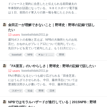
イボール」の2作を残して、わずか12年で消えていっ
ドジャースと契約に合意したと伝えられる前田健太の
たのだ。 ■設定 世界：中学野球 軟式か硬式かは不明だ
年俸契約が話題になっている。 ＮＢＣスポーツ電子版
が、高校野球同様、中学野球にも新聞社主催（と思わ
は１日、前田のド軍入りの第一報を報じたとされる
れる）の全国大会があって、全国的な人気を博してい
Ｃ・メオーラ氏がツイッターで、契約内容は総額２４
るという設定。 高校野球同様、選抜大会と予選から勝
００万ドル（約２９億円）の８年契約、と伝えてい
ち上がる夏の大会がある。 日本の少年野球漫画（他の
金田正一が理解できないこと｜野球史 : 野球の記録で話し
る。 年平均３００万ドル（約３億６０００万円）は、
国にはほとんどないだろうが）の最大の特徴は、「リ
メジャーの平均年俸（約４００万ドル）を下回る額な
たい
アルな少年
がら、各シーズンごとに１０００万ドル（約１２億
13
users
baseballstats2011.jp
円）から最高で１２００万ドル（約１４億５０００万
週刊ポストの名物と言えば、NPBの大御所たちのお叱
円）の出来高払いが付く―と報じている。 過去のポス
言だ。かねやんがプレミア12について批判していた。
ティングによる移籍について見ていこう。＋は出来高
先日テレビを見ていて絶句したよ。もう11月だという
付き。投手のみ。 先発投手と救援投手では、０が一つ
のに選手たちは日本代表・侍ジャパンで「プレミア
baseball
NPB
# |ω・）……
野球
違う。MLBではNPBの先発投手の評価が極めて高いの
12」とかいう国際大会に出るという。こんなものはワ
だ。 2006年の松坂大輔を契機としてポスティング・
シにいわせれば害悪でしかありません。（中略）野球
フィーが跳ね上がる。ダルビッシュ有で最高潮に達す
の国際試合は、五輪で復活させるだけで十分なんで
「FA宣言」のいやらしさ｜野球史 : 野球の記録で話したい
るが、MLB側は高騰を抑えるためにNPBと交渉し、ポ
す。それもメジャーの主力が出てきて初めて成立す
12
users
baseballstats2011.jp
スティング・フィー
る。それ以外は不要だ。メジャーが参加しない国際大
FAの季節になるといつも繰り広げられる「田舎芝居」
会に日本が一線級のプロを出す必要はない。 そもそも
にはうんざりさせられる。 中日、藤井淳志については
そんな野球の何が面白いんだ。単に主催者がカネ儲け
豊浦彰太郎さんが書いている。 中日、藤井淳志は何を
したいだけという狙いが透けて見えるから気に入らな
怒っているのか？ 一方で、ヤクルトの衣笠オーナー代
スポーツ
社会
野球
日本
い。そんな代表チームなど常設する必要はありませ
行はこんなことを言っている。 報知 ＦＡ権を宣言した
ん。今すぐ解散してしまいなさい。 この記事の担当者
上での残留は認めない意向を示した。今季は畠山や来
は私もよく知っている人だ。お年寄りの本音を引き出
季が３年契約の最終年となる石川らを含め、ＦＡ権の
NPBではモラルハザードが進行している｜2015NPB : 野球
す名人だ。金田正一だけでなく、広岡達朗や野村克也
有資格者が６人いるが、「残る人は（宣言しないで）