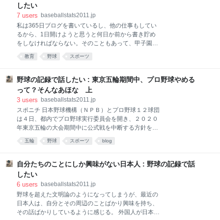
は高野連に「出禁」を食らうのが怖さに押し黙った。
度分かるが、１、2回戦で負けるような野球部もそう
したい
どんな組織、機構であっても問題点、是正すべき部分
だ。文化部の中にものべつまくなしに部活をやってい
7
users
baseballstats2011.jp
はある。スポーツ庁は学生
る学校がある。 私学に多いが、公立高校でもそういう
私は365日ブログを書いているし、他の仕事もしてい
学校は多い。大阪府教育庁の発表はそれを受けたもの
るから、1日開けようと思うと何日か前から書き貯め
だ。 「働きすぎ」が問題になっているが、日本人は中
をしなければならない。そのこともあって、甲子園は
学、高校時代から「働け、働け、休むな」と言われな
1大会につき1日しか行かない。 で、試合だけでなくい
教育
野球
スポーツ
がら大きくなるのだ。 毎日顔を合わせる先生だって休
ろいろなものを見ようとする。なかなか忙しいのだ。
んでいない。親は長時間残業している。これでは「適
今回は、スタンドで応援している補欠の野球部員を観
度な休息をとる」習慣が身に付くはずはない。 日本人
察した。 東邦高校 作新学院 花咲徳栄 木更津総合 日南
野球の記録で話したい : 東京五輪期間中、プロ野球やめる
は「一つのことをずっと続けること」を手放しで賛美
学院 広島新庄 北海 甲子園に出場するような学校は、
って？そんなあほな 上
する。それで人格が
ほぼ例外なくベンチ入りの数倍の補欠が出る。 彼ら
3
users
baseballstats2011.jp
は、夏の大会の始まる前、あるいはそのずっと以前に
スポニチ 日本野球機構（ＮＰＢ）とプロ野球１２球団
「ベンチ入りはできない、背番号はやれない」と監督
は４日、都内でプロ野球実行委員会を開き、２０２０
に言われ、以後は、ベンチ入りする選手のサポートを
年東京五輪の大会期間中に公式戦を中断する方針を固
したり、応援をすることになる。 メンバーから外れた
めた。五輪中の大規模なペナントレース中断は初。１
ということは、以後練習に参加しても試合に出ること
五輪
野球
スポーツ
blog
１日のオーナー会議で正式決定される見通し。 大会期
は絶対にないし、部活をしてもそれが将来につながる
間は７月２４日から８月９日まで。夏休み期間中で各
こともないことを意味する。 ベンチ入りメンバーを外
球団の稼ぎ時でもあり、約２週間でレギュラーシーズ
自分たちのことにしか興味がない日本人 : 野球の記録で話
れた時点
ン７０試合前後が開催できなくなる。それでも、熊崎
したい
コミッショナーは「五輪期間中にできうるかぎり全面
6
users
baseballstats2011.jp
的な協力を行うことは揺るぎないこと」と語った。 五
野球を超えた文明論のようになってしまうが、最近の
輪の規定では、五輪の競技中はその都市では、大規模
日本人は、自分とその周辺のことばかり興味を持ち、
なスポーツイベントは開催できない。 しかし、他の都
その話ばかりしているように感じる。 外国人が日本人
市では試合興業は可能だ。 五輪の開催によって、国内