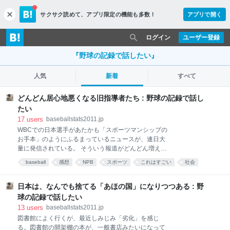
サクサク読めて、
アプリ限定の機能も多数！
アプリで開く
c
l
o
ログイン
ユーザー登録
s
e
『野球の記録で話したい』
人気
新着
すべて
どんどん居心地悪くなる旧指導者たち : 野球の記録で話し
たい
17
users
baseballstats2011.jp
WBCでの日本選手があたかも「スポーツマンシップの
お手本」のようにふるまっているニュースが、連日大
量に発信されている。 そういう報道がどんどん増えて
いる。日本人は自信喪失しているから「日本人はこん
baseball
感想
NPB
スポーツ
これはすごい
社会
なに素晴らしい」という情報にはすぐに飛びつく。メ
ディアもそれに対応して、小さな話までどんどんニュ
ースにしていく。 今のこの状況を居心地悪い気持ちで
日本は、なんでも捨てる「あほの国」になりつつある : 野
眺めている人々がいる。 昔の野球指導者たちだ。 「対
球の記録で話したい
戦相手は敵なんだから、のんでかかれ。威嚇したりや
13
users
baseballstats2011.jp
じったりして、戦う前から戦意喪失させろ」 「勝ちさ
図書館によく行くが、最近しみじみ「劣化」を感じ
えすればいいんだから、どんな汚い手でも使え。手加
る。図書館の開架棚の本が、一般書店みたいになって