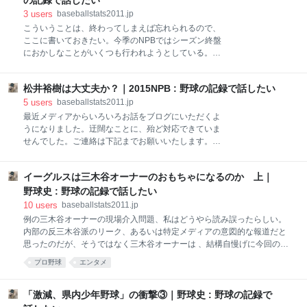
の記録で話したい
らも気持ちよく放言している
残っていた。明確なルールはないけど、手を挙げてダ
3
users
baseballstats2011.jp
メで、残してくださいは虫が良すぎる」と明かした。
こういうことは、終わってしまえば忘れられるので、
この発言はルール違反だ。FA破りである。 FAとは、
ここに書いておきたい。今季のNPBではシーズン終盤
一定年限をプロ野球で過ごし、試合に出てチームに貢
におかしなことがいくつも行われようとしている。
献することで得られる選手「どのチームとでも自由に
セ・リーグ３位の阪神は、１試合を残して４位広島に
契約交渉ができる」権利である。 それは見方を変えれ
0.5差をつけている。広島の残り試合は3試合。阪神の
ば、選手が球団の囲いを離れて「FA市場」に出ること
松井裕樹は大丈夫か？｜2015NPB : 野球の記録で話したい
1試合は広島との直接対決。 阪神が日曜の直接対決に
を意味する。 各球団は選手を自由に値踏みできる。 選
勝てば、ポストシーズン進出が決まる。負けた場合
5
users
baseballstats2011.jp
手も、
は、広島が他の2試合を連敗しない限り敗退が決ま
最近メディアからいろいろお話をブログにいただくよ
る。 ファンが気をもむようなこのきわどい接戦を、阪
うになりました。迂闊なことに、殆ど対応できていま
神は、先日、実質的に解任された和田豊監督が指揮し
せんでした。ご連絡は下記までお願いいたします。
ている。 監督が代わればコーチなどのスタッフも代わ
baseballstats2011@gmail.com 広尾晃と申します。 ラ
ると思われる。指導者たちは「勝っても明日にはつな
イター稼業をして、かれこれ43年になります。 2009
がらない」試合の指揮を執っている。 阪神が3位にな
イーグルスは三木谷オーナーのおもちゃになるのか 上｜
年1月に、SportsNaviで「MLBをだらだら愛す」とい
った場合、10月10日から巨人とのCSファーストシリ
うブログを開設、12月には「野球の記録で話したい」
野球史 : 野球の記録で話したい
ーズを東京ドームで戦う。 阪神は、このシリーズも
を開設。多くの皆様にご愛読いただきました。2011年
10
users
baseballstats2011.jp
「死に体」の指導陣で戦おうとしている。 ファンは阪
11月、livedoorに引っ越し。基本的な考え方は変わり
例の三木谷オーナーの現場介入問題、私はどうやら読み誤ったらしい。
神が逆境から底力
ません。MLB、NPBの記録を中心に、野球界のことを
内部の反三木谷派のリーク、あるいは特定メディアの意図的な報道だと
あれこれ考えていきたいと思います。多くの皆様に読
思ったのだが、そうではなく三木谷オーナーは 、結構自慢げに今回の事
んでいただきたいと思いますが、記録や野球史に興味
態を自ら説明したようだ。 【楽天】三木谷オーナー、独占インタビュ
プロ野球
エンタメ
と尊敬の念を持っていただける方のサイトにしたいと
ー！現場介入は一体化の象徴 三木谷オーナーはこういうことを言ってい
思います。特定の球団のファンの方も大歓迎ですが、
る。 １）現場介入ではなくフロントと現場の一体化、協調。フロントと
「ひいきの引き倒し」的な論調には与しません。 広尾
現場が一体となってコンシステンシー（一貫性）のある野球のスタイル
「激減、県内少年野球」の衝撃③｜野球史 : 野球の記録で
晃はペンネ
を構築しようとした。 ２）田代コーチはプライドがあったため、それが