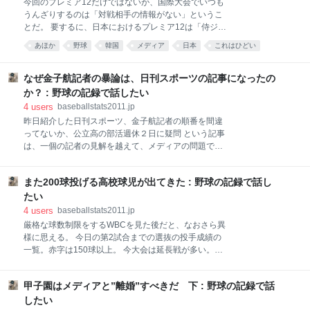
今回のプレミア12だけではないが、国際大会でいつも
選の決勝で投げなかった。前の試合で完投した佐々木
うんざりするのは「対戦相手の情報がない」というこ
を、國保陽平監督は登板回避させ、チームは敗れた。
とだ。 要するに、日本におけるプレミア12は「侍ジャ
岩手県内から轟々たる非難の声が上がり、大船渡高の
パンが、海の向こうからやってくるよくわからない野
あほか
野球
韓国
メディア
日本
これはひどい
OB会では國保督の更迭の話が持ち上がったと言う。
球選手と戦う」イベントであるようだ。 大昔、プロレ
いわゆる高校野球の「名将」も「一番大事な決勝。理
スも聞いたこともない「世界チャンピオン」が海外か
解に苦しむ」渡辺元智、「佐々木君が出ていたら勝っ
らやってきて、ジャイアント馬場やアントニオ猪木と
なぜ金子航記者の暴論は、日刊スポーツの記事になったの
ていたかもしれない」岡田龍生、「『僕、いけます』
戦っていたが、同じレベルなのだろう。 日本メディア
か？ : 野球の記録で話したい
と監督に直訴
も、多くのファンも「日本が外国勢力をやっつける」
4
users
baseballstats2011.jp
のを見に行くことになるのだろう。 久々に4万4千人も
昨日紹介した日刊スポーツ、金子航記者の順番を間違
の観客が入った昨日の日韓戦。私は高いところから観
ってないか、公立高の部活週休２日に疑問 という記事
戦していたが、スコアボードの選手表示は実にいい加
は、一個の記者の見解を越えて、メディアの問題でも
減だった。 日本選手はローマ字表記でわかるが、韓国
ある。 暴論に近いと思う。すべての高校生は野球部員
選手はなんのことやらわからない。 どうせ韓国の選手
ではないし、野球部員の中にも「練習時間を減らして
のことなど、日本人には興味もないだろうから、適当
また200球投げる高校球児が出てきた : 野球の記録で話し
ほしい」と思っている子供もたくさんいるはずだ。ま
に掲示しておこうということだろうか。 昨日の試合で
た、この人の頭からは、学校の本分は何であるかも吹
たい
は韓国最大の
っ飛んでしまっている。 読者氏は新聞記者にこんなの
4
users
baseballstats2011.jp
がいることに驚かれたかと思うが、こんなのばかりと
厳格な球数制限をするWBCを見た後だと、なおさら異
は言わないにしても、新聞記者には「自分の専門分野
様に思える。 今日の第2試合までの選抜の投手成績の
以外は何も知らない」人が多い。特に野球記者は取材
一覧。赤字は150球以上。 今大会は延長戦が多い。そ
対象を礼賛し。ほめちぎることしかしないので「野球
のこともあって、球数が嵩む投手が多い。 20試合を経
が今抱えている問題」について批判的な視線を持てな
過した時点で、150球を投げた投手が9人も出ている。
い場合が多い。 しかし、それにしてもこれはひどい。
甲子園はメディアと”離婚”すべきだ 下 : 野球の記録で話
3/22の滋賀学園と東海大市原望洋戦では、東海大市原
もちろん、個人がブログで書くのであれば、これは何
望洋の金久保優斗が218球、棚原孝太が192球。14回
したい
の問題もないが、この記事は、日刊スポーツの「野球