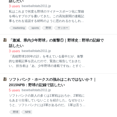
話したい
伝わらなかった。 ３）データを活用したトラックマンシステムの導入、
3
users
baseballstats2011.jp
松井裕の抑え起用、伊志嶺の捕手から内外野へのコンバート、超機動力
私はこれまで何度も野球のマイナースポーツ化に警鐘
野球など、現場と意見が一致して成功した例も多い ４）オープンディス
を鳴らすブログを書いてきた。この高知新聞の連載記
カッションで合意してやっている。“鶴の一声”で何かが決まることはな
事もそれを追認する材料のように思われるかもしれな
い。 ５）サッカー
いが。そうではない。根本的に違う。だから衝撃だと
marketing
sports
野球
サッカー
いうのだ。 読者各位は、これは過疎化が進む一地方で
ある高知県だけで進行している異常事態のように思わ
れるかもしれない。過疎化と、野球の衰退とサッカー
「激減、県内少年野球」の衝撃①｜野球史 : 野球の記録で
の隆盛が、交差してたまたま起こった特殊事情だと思
話したい
われるかもしれない。 そうではないのだ。一番深刻な
3
users
baseballstats2011.jp
ことは、サッカー界が、組織的に長期的な展望を持っ
「高校野球100年の計」を考えている最中だが、衝撃
て、全国規模で、サッカー人口の増大、より具体的に
的な連載記事を読んだので、緊急に報告しておきた
は野球のシェアの引きはがしを行っているということ
い。 担当者は「あ、少年野球の連載ですね」とすぐに
なのだ。 高知新聞の連載記事には、 高知県サッカー協
反応した。相当反響があるのだろう。 たしかに、野球
会は社会人、シニア、女子、キッズまで全世代をカバ
関係者、ファンには衝撃的な内容だ。 連載のタイトル
ーし、専従職員が常駐している。野球にはそもそも県
ソフトバンク・ホークスの強みはこれではないか？｜
は「激減！県内少年野球」。高知といえば、全国有数
の統括組織がない。 少年野球は何もかもがボランティ
の「野球県」だ。ここで少年野球人口が激減している
2015NPB : 野球の記録で話したい
ア、サッカーは年100
という。 確かに高知ファイティングドッグスの入団会
5
users
baseballstats2011.jp
見で藤川球児も「少年野球の人口が減っているようで
ソフトバンクの新人の多くは1軍戦はおろか、2軍戦に
すし」と言っていた。会見場で話を聞いていた私は、
もあまり出場していないことを紹介した。なぜかとい
「少子化の中で、どこでもそういう傾向にあるから仕
うと、ソフトバンクには3軍があるのだ。 1軍は言うま
方がない」くらいに思っていたが、そういう問題では
でもない、.381の柳田など3割打者5人をそろえる最強
野球
NPB
なかった。 高知県では小学生の野球大会が大々的に行
打線に、安定感のある先発投手陣、そして万全のセッ