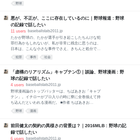
のきめ細かさや用意周到さ、技術の高さなどに「びっ
のスポーツイベントが影響を受けて興行ができなくな
野球
くり仰天する」のを見るのは、日本人としては悪い気
るのは「スポーツ振興」という五輪の趣旨を考えても
持ちはしない。 しかしそういう番組を日本人自身が作
本末転倒だ。 その分、開幕と閉幕をずらして対応する
って、日本人が見ているという図式、よく考えれば非
悪が、不正が、ここに存在しているのに｜野球報道 : 野球
のだろうが、7月24
常に気持ちが悪い。 自分たちで自分たちを誉めそや
の記録で話したい
す。自己満足である。 「世界のみんなが、日本のこと
11
users
baseballstats2011.jp
をすごいって言ってるよ」と言いつのる番組ばかり見
たかが野球の、たかが選手が引き起こしたちんけな犯
ていると、馬鹿になるんじゃないか、現実が見えなく
罪行為かもしれないが、私が非常に残念に思うのは、
なるのではないか、と思う。 今のメディアは、海外ス
日本は、こんな小さな事件でさえ、きちんと処分でき
ポーツでは、日本人の活躍ばかり取り上げる。 イチロ
ない国になったのか、ということだ。 さらに、一部の
ーがそうだし、羽生結弦や錦織圭がそうだ。ジャンプ
犯罪
事件
社会
選手は、賭博常習者とも交際し、もっと本格的な野球
の高梨沙羅 もそうだ。 彼ら彼女らは確かに世界のトッ
賭博をやっていた。 これらはまず、違法賭博であり、
プアスリートだ。すばらしい成績を残してはいる。 し
犯罪である。 一般の人々で、これらの行為が明るみに
「虚構のリアリズム」キャプテン①｜談論、野球漫画 : 野
かし、彼らには手
出たら警察に捕まる。金額の多寡や状況によっては不
球の記録で話したい
起訴処分になる可能性はあるが、書類送検はされる。
4
users
baseballstats2011.jp
行政職員や公的役職に就く人であれば、たとえ起訴さ
野球漫画論のトップバッターは、ちばあきお「キャプ
れなくても、その職や地位を失う可能性もある。 さら
テン」。イチローがプロ入りの時に寮に全巻揃えて持
に、これらの行為は、NPBが定める野球協約違反であ
ち込んだといわれる漫画だ。 ■作者 ちばあきお
る可能性が高い。有期か無期かは別として、該当する
（1943-1984）。ちばてつやの４歳年下の弟。満州生
選手は資格停止処分になる可能性が高い。 しかるに、
野球
漫画
まれ。兄のアシスタントを経て、読み切り漫画でデビ
彼らを管理監督する巨人とNPBは、その事実が次々と
ューするが、この漫画が出世作だった。 ちばあきおが
明るみになっているのにもかかわらず、本格的な調査
自ら命を絶ったのは1984年、今もそのニュースに接し
前田健太の契約の異様さの背景は？｜2016MLB : 野球の記
を行おうとはしな
たショックがうっすらと記憶にある。ちばあきおは
録で話したい
「キャプテン」とそのスピンアウトともいえる「プレ
6
users
baseballstats2011.jp