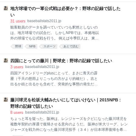
われてきた。県内各地に少年野球チームがあり、熱心
トアッパー、クローザー。 2軍は今のところ2位。少し
な指導者のもと、あたかも甲子園のミニチュア版のよ
前まで1軍の遊撃手だった金子は今宮にはじきだされ
地方球場での一軍公式戦は必要か？ : 野球の記録で話した
うな大会が行われてきた。 この大会の参加チーム、選
て2軍に。上林誠知や猪本健太郎などが1軍をうかが
い
手が激減しているのだ
う。三冠王、松中も2軍で出場。 投手陣がバンデンハ
31
users
baseballstats2011.jp
ーグ、岩嵜、帆足と1軍で見てもおかしくない顔ぶれ
観客動員のデータを調べていていつも釈然としないの
今季から救援に回った東浜巨、千賀滉大、山田大樹な
は、地方球場での試合だ。 しかしNPBでは、本拠地以
どもいる。 そして3軍、3月後半以降、四国アイランド
外の球場でも公式戦を行う。 例えば今季巨人は、東京
リーグplusや大学、社会人、韓国プロなどと39試合を
ドームでは64試合しかしない。前橋、宇都宮、郡山、
戦っている。戦績は良くないが、勝負ではなく試合経
野球
NPB
スポーツ
あとで読む
松山、富山、金沢の各球場で1試合、京セラドーム大
験を積むのが目的。 数字は非公式だが、3軍でもこれ
阪では2試合主催試合を行う。 ソフトバンク・ホーク
だけ経験を積んでいる。 強打の捕手張本優大、2軍で
スも、鹿児島、熊本で1試合、北九州で2試合、東京ド
四国にとっての藤川｜野球史 : 野球の記録で話したい
ームや京セラドーム大阪でも主催試合を行う。 オリッ
3
users
baseballstats2011.jp
クス・バファローズは、京セラドーム大阪で56試合、
四国アイランドリーグplusにとって、まさに青天の霹
ほっともっとフィールド神戸で15試合、そして京都の
靂（干天の慈雨よりこっちの方がより的確だ）。吉と
わかさスタジアムでも1試合行う。 なぜか千葉ロッ
出るか凶と出るかも含めて、突発的な事態の発生だっ
テ・マリーンズは、ここ10年ほどはQVCマリンフィー
た。 ペナントレースを80試合から68試合に圧縮して
ルド以外では主催試合をしていない。 地方球場で公式
4,5月、8,9月の2期で消化し、6,7月は選抜チームを編
戦をするのは、地域の人々へのサービスだということ
藤川球児を松坂大輔みたいにしてはいけない｜2015NPB :
成してアメリカの独立リーグで交流戦を行う。 すでに
はわかる。 日頃、テレビでしか見ることができないプ
選抜チームは発表され、6月6日には壮行記者会見を行
野球の記録で話したい
ロ野球を、生で観戦できるのは、良いことだとは思
う予定だったが、その矢先に藤川のニュースが降って
8
users
baseballstats2011.jp
う。 し
きたのだ。 ある意味で、四国は今年最大のニュースを
ちょっと耳を疑った。阪神は、レンジャーズをクビになった藤川球児を
発表するタイミングで、派手な花火に目くらましを喰
複数年契約の厚遇で復帰させる意向のようだ。 阪神が米大リーグ、レン
らったような形になった。メディアは6日の壮行会よ
ジャーズを戦力外になった藤川球児投手（３４）が日本球界復帰を希望
りも8日の藤川の入団記者会見に群がるだろう。 従来
した場合、複数年契約を視野に入れて獲得を検討していることが１９