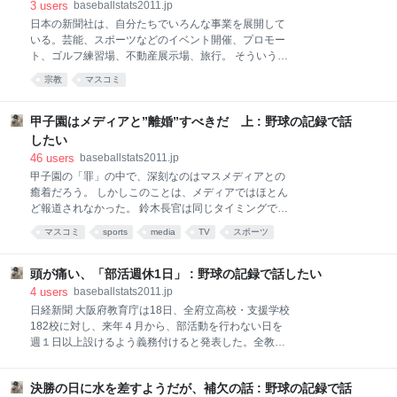
を投げれば1イニング15球でも210球。両投手ともに非
3
users
baseballstats2011.jp
コラム」というコーナーに
効率な投球ではなかったが、危険ラインを大きく逸脱
日本の新聞社は、自分たちでいろんな事業を展開して
している。 今日の第2試合、福岡大大濠と滋賀学園も
いる。芸能、スポーツなどのイベント開催、プロモー
延長15回まで行き、引き分け再試合となった。前回
ト、ゴルフ練習場、不動産展示場、旅行。 そういう部
192球を投げた滋賀学園の棚原は途中から投げて94球
署には左遷された元記者が、浮かぬ顔で座っているこ
宗教
マスコミ
だったが、福岡大大濠の三浦銀二は、一人で196球。
とも多い。 他の先進諸国では、こういう例はあまり見
三浦は前の試合でも149球投げた。ここまで最多の345
られない。第4の権力と言われるメディアの公平性、
球を投げている。 引き分け再試合は明日の第4試合だ
中立性を考えれば、こうした事業展開には問題がある
甲子園はメディアと”離婚”すべきだ 上 : 野球の記録で話
が、また三浦が投げるのだろう
からだ。 そもそも新聞社が、放送局を持つことも異例
したい
だ。これをメディア・クロスオーナーシップという
46
users
baseballstats2011.jp
が、アメリカではメディア間での批評がなくなるこ
甲子園の「罪」の中で、深刻なのはマスメディアとの
と、また、テレビ、新聞、一方の媒体が圧力を受けた
癒着だろう。 しかしこのことは、メディアではほとん
時に、他方も影響を受けることを懸念してこれを禁じ
ど報道されなかった。 鈴木長官は同じタイミングで高
ている。 しかし日本では、最も影響力のある地上波キ
野連に高体連に加盟するように促した。また試合に出
ー局と在阪局はすべて新聞社の系列だ。だから、朝日
マスコミ
sports
media
TV
スポーツ
られなかった球児を他のスポーツに転向させることも
新聞社主催の高校野球を朝日放送が大々的に報道する
提案した。このことは報道されたが、他は一切出なか
のだ。 数ある事業の中でもスポーツ事業は、各新聞社
った。 高野連が高体連に入らず、唯我独尊になってい
頭が痛い、「部活週休1日」 : 野球の記録で話したい
ともにドル箱だ。朝日は高校
ることも、高校野球が大量の「野球をしない野球部
4
users
baseballstats2011.jp
員」を発生させていることも問題だ。しかし、それ以
日経新聞 大阪府教育庁は18日、全府立高校・支援学校
前に、高野連が「払うべき金を払わず、貰うべき金を
182校に対し、来年４月から、部活動を行わない日を
もらっていない」こともこの組織の体質を考えるうえ
週１日以上設けるよう義務付けると発表した。全教員
で深刻な問題だ。 しかし、朝日新聞、毎日新聞はグル
が午後７時までに退勤する日も週１日以上設けさせ
ープ会社が絡むことでもあり、高野連のネガティブな
る。教員の時間外労働を削減するのが狙い。 野球でい
一面だったためにこれを黙殺した。また他のメディア
決勝の日に水を差すようだが、補欠の話 : 野球の記録で話
えば甲子園に出るような強豪校がそうなのは、ある程