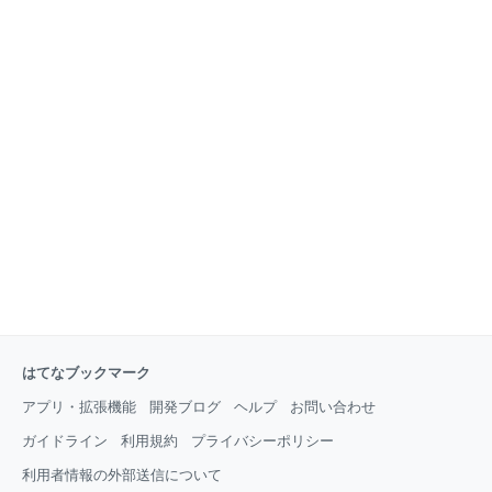
で、口で実況中継をしながら夢中で野球ごっこに興じ
るのである。 誰も教えてくれる人などいなかった。 家
に帰れば勤め帰りの親父が、背広を脱ぐ間も惜しんで
テレビをつける。ナイターを見ながらビールの栓を開
ける。 「試合の途中ですが」とテレビが中継を打ち切
れば、ラジオをつける。試合が終われば夜のスポーツ
ニュース。ラジオで負けていても、ひょっとするとニ
ュースでは勝って
はてなブックマーク
アプリ・拡張機能
開発ブログ
ヘルプ
お問い合わせ
ガイドライン
利用規約
プライバシーポリシー
利用者情報の外部送信について