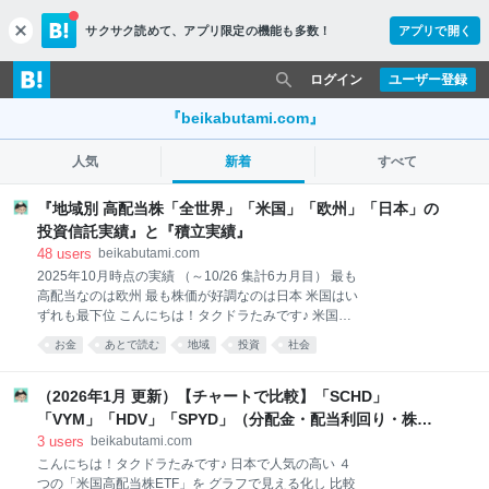
サクサク読めて、
アプリ限定の機能も多数！
アプリで開く
c
l
o
ログイン
ユーザー登録
s
e
『beikabutami.com』
人気
新着
すべて
『地域別 高配当株「全世界」「米国」「欧州」「日本」の
投資信託実績』と『積立実績』
48
users
beikabutami.com
2025年10月時点の実績 （～10/26 集計6カ月目） 最も
高配当なのは欧州 最も株価が好調なのは日本 米国はい
ずれも最下位 こんにちは！タクドラたみです♪ 米国株
1強時代が 長く続いています しかし、今後 10年くら
お金
あとで読む
地域
投資
社会
い、サイクル的に 米国株より、伸びしろの大きい 他の
地域の株式や アセットの成長への期待が 大きくなって
きています この記事では、高配当株に フォーカスを当
（2026年1月 更新）【チャートで比較】「SCHD」
て、地域別 投資信託の 実績比較と、私の投資実績を紹
「VYM」「HDV」「SPYD」（分配金・配当利回り・株価
介します 対象は「全世界」「米国」「欧州」「日本」
推移）
3
users
beikabutami.com
です！
こんにちは！タクドラたみです♪ 日本で人気の高い ４
つの「米国高配当株ETF」を グラフで見える化し 比較