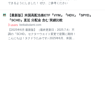
できるようにしました！ ぜひ、ご参考ください
【最新版】米国高配当株ETF『VYM』『HDV』『SPYD』
『SCHD』直近 分配金 含む 実績比較
3
users
beikabutami.com
【2025年6月 最新版】 （最終更新日：2025.7.4） 不
調の『SCHD』 セクターウエイト変更で逆襲に期待！
こんにちは！タクドラたみです♪ 2025年6月、米国高
配当株ETF 『VYM』『HDV』『SPYD』『SCHD』の
分配金が 出揃いましたので ETFの 分配金・トータル
リターンの 比較、分析をしていきます！ 今回のポイン
トは、直近の銘柄入れ替えで『SCHD』が 不調の エネ
ルギーセクターを、大幅に増やしたことです！ 2025
年6月 分配金実績など 【2025年6月 分配金実績】 少数
第3位以下 四捨五入 筆者編集（2025.7.4） 増配は
『HDV』のみで 『VYM』『VDV』『SCHD』は 減配
でした 特に『VYM』の 減配が 大きかったです 【2025
年 3月・6月 合計】 少数第3位以下 四捨五入 筆者編
集（2025.7.4） 今期、3月・6月の累計では 『HDV』