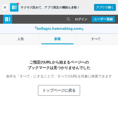
サクサク読めて、
アプリ限定の機能も多数！
アプリで開く
c
l
o
ログイン
ユーザー登録
s
e
『bellagio.hatenablog.com』
人気
新着
すべて
ご指定のURLから始まるページへの
ブックマークは見つかりませんでした
条件を「すべて」にすることで、
すべてのURLを対象に検索できます
トップページに戻る