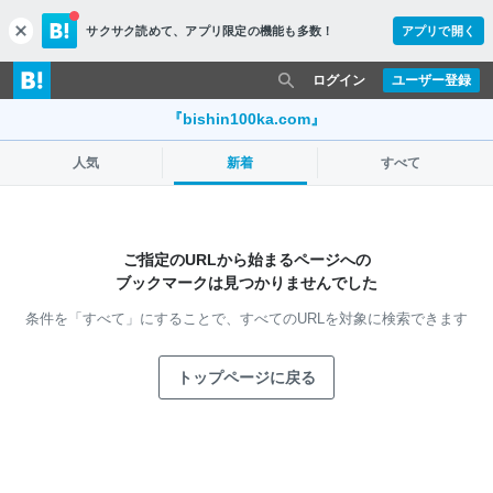
サクサク読めて、
アプリ限定の機能も多数！
アプリで開く
c
l
o
ログイン
ユーザー登録
s
e
『bishin100ka.com』
人気
新着
すべて
ご指定のURLから始まるページへの
ブックマークは見つかりませんでした
条件を「すべて」にすることで、
すべてのURLを対象に検索できます
トップページに戻る