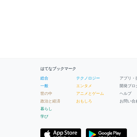
はてなブックマーク
総合
テクノロジー
アプリ・
一般
エンタメ
開発ブロ
世の中
アニメとゲーム
ヘルプ
政治と経済
おもしろ
お問い合
暮らし
学び