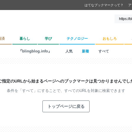
はてなブックマークって？
ア
経済
暮らし
学び
テクノロジー
おもしろ
『blingblog.info』
人気
新着
すべて
ご指定のURLから始まるページへの
ブックマークは見つかりませんでし
条件を「すべて」にすることで、
すべてのURLを対象に検索できます
トップページに戻る