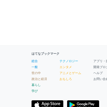
はてなブックマーク
総合
テクノロジー
アプリ・
一般
エンタメ
開発ブロ
世の中
アニメとゲーム
ヘルプ
政治と経済
おもしろ
お問い合
暮らし
学び