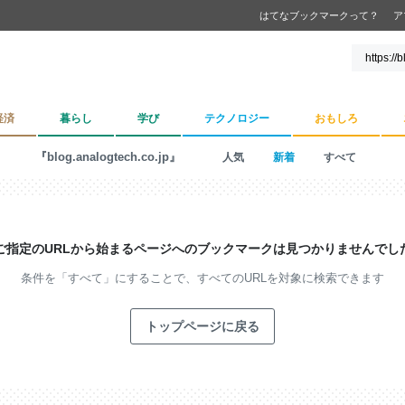
はてなブックマークって？
ア
経済
暮らし
学び
テクノロジー
おもしろ
『blog.analogtech.co.jp』
人気
新着
すべて
ご指定のURLから始まるページへの
ブックマークは見つかりませんでし
条件を「すべて」にすることで、
すべてのURLを対象に検索できます
トップページに戻る