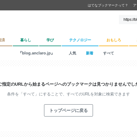
はてなブックマークって？
ア
経済
暮らし
学び
テクノロジー
おもしろ
『blog.anclaro.jp』
人気
新着
すべて
ご指定のURLから始まるページへの
ブックマークは見つかりませんでし
条件を「すべて」にすることで、
すべてのURLを対象に検索できます
トップページに戻る