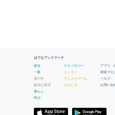
はてなブックマーク
総合
テクノロジー
アプリ・
一般
エンタメ
開発ブロ
世の中
アニメとゲーム
ヘルプ
政治と経済
おもしろ
お問い合
暮らし
学び