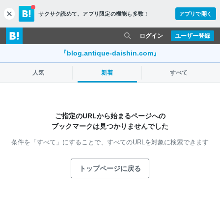
サクサク読めて、
アプリ限定の機能も多数！
アプリで開く
c
l
o
ログイン
ユーザー登録
s
e
『blog.antique-daishin.com』
人気
新着
すべて
ご指定のURLから始まるページへの
ブックマークは見つかりませんでした
条件を「すべて」にすることで、
すべてのURLを対象に検索できます
トップページに戻る