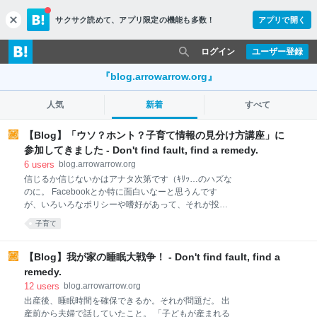
サクサク読めて、
アプリ限定の機能も多数！
アプリで開く
c
l
o
ログイン
ユーザー登録
s
e
『blog.arrowarrow.org』
人気
新着
すべて
【Blog】「ウソ？ホント？子育て情報の見分け方講座」に
参加してきました - Don't find fault, find a remedy.
6
users
blog.arrowarrow.org
信じるか信じないかはアナタ次第です（ｷﾘｯ…のハズな
のに。 Facebookとか特に面白いなーと思うんです
が、いろいろなポリシーや嗜好があって、それが投稿
に出るじゃないですか。（私の4年前くらいの投稿と
子育て
かモテキの話しかしてなくてだな…今実はバクマン。
の話ばっかりしたい。が、諸事情により我慢…そして
これは余談）んで、かなり強いキャッチを目にする訳
【Blog】我が家の睡眠大戦争！ - Don't find fault, find a
です。『砂糖は白い悪魔だ！』とか『マーガリンは絶
remedy.
対悪だ！』とか『母乳育児じゃない子は性格が荒くな
12
users
blog.arrowarrow.org
る！』とか。で、毎回「いやいや言いすぎだわ」と思
出産後、睡眠時間を確保できるか。それが問題だ。 出
うんですが、でも見ちゃうとモヤモヤするんですよ。
産前から夫婦で話していたこと。 「子どもが産まれる