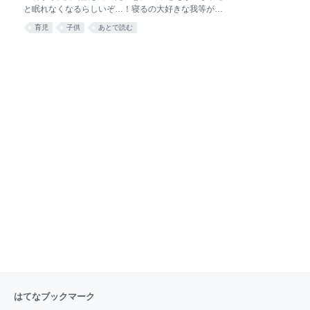
「根拠あったらどうしよう…」「言いすぎだと思って
と眠れなくなるらしいぞ…！寝るの大好きな我等がそ
る自分にも大して根拠ないじゃん…」とか思っちゃう
の生活に我慢できるのか？！嫌無理だ！！！」 早々と
んですよ。特に子育てなんかしてると初めての経験ば
育児
子供
あとで読む
出た結論に対して、さてどうしたもんかと作戦会議が
っかりだし、なんせ彼女はまだ言葉が話せないので、
始まりました。 で、実際奮闘した結果、娘は生後2ヶ
自分が信じていることが正しいかどうかもわからな
月くらいから朝まで寝てくれるようになり、体力がぐ
い。だからこそ、いろいろ
ぐぐっと復活してきたのを覚えています。今でも2日
くらい夜中に娘が起きると、速攻家族会議。もうすぐ
娘は1歳になりますが、本当に睡眠時間をどう確保す
るかについて、夫婦でたくさん話したなぁと感じてい
るので、備忘録的に書いてみます。 ただ、一年子育て
をしてみて思うのは、「とにかく観察することが大
事」ということで自分達のやってきたことがどれだけ
他の人に通用するのかはわからないということです。
それぞれの家族によって大事にしたいことも違うと思
うので、そういう考えもあ
はてなブックマーク