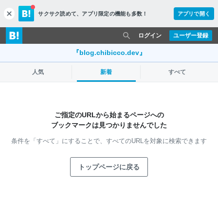
サクサク読めて、
アプリ限定の機能も多数！
アプリで開く
c
l
o
ログイン
ユーザー登録
s
e
『blog.chibicco.dev』
人気
新着
すべて
ご指定のURLから始まるページへの
ブックマークは見つかりませんでした
条件を「すべて」にすることで、
すべてのURLを対象に検索できます
トップページに戻る