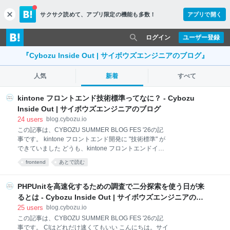
サクサク読めて、
アプリ限定の機能も多数！
アプリで開く
c
l
o
ログイン
ユーザー登録
s
e
『Cybozu Inside Out | サイボウズエンジニアのブログ』
人気
新着
すべて
kintone フロントエンド技術標準ってなに？ - Cybozu
Inside Out | サイボウズエンジニアのブログ
24
users
blog.cybozu.io
この記事は、CYBOZU SUMMER BLOG FES '26の記
事です。 kintone フロントエンド開発に "技術標準" が
できていました どうも、kintone フロントエンドイネ
イブリングチームの mugi です。 突然ですが表題の通
frontend
あとで読む
り、kintone でのプロダクト開発では、 kintone フロン
トエンド技術標準 というものが存在します。 kintone
フロントエンド技術標準トップページ この記事では、
PHPUnitを高速化するための調査で二分探索を使う日が来
"技術標準" とは一体なんなのか・何のために作られた
るとは - Cybozu Inside Out | サイボウズエンジニアのブ
のか、などをご紹介します。 領域に閉じたフロントエ
ログ
25
users
blog.cybozu.io
ンド開発と技術選定 kintone のプロダクト開発では、
この記事は、CYBOZU SUMMER BLOG FES '26の記
機能や目的などに応じて責任領域を分け、多くのチー
事です。 CIはどれだけ速くてもいい こんにちは。サイ