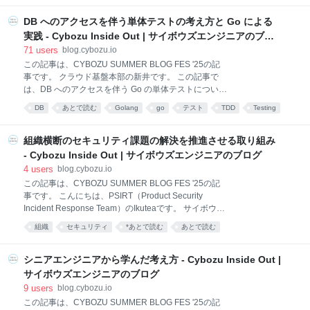
みによって抽象化されて管理されており、デフォルト
では最初に接続した単一のサーバのみと通信します。
DB へのアクセスを伴う単体テストの考え方と Go による
これにより、少数の高負荷をかけるクライアントが存
実践 - Cybozu Inside Out | サイボウズエンジニアのブロ
在すると、そのクライアントが接続したサーバに負荷
グ
71
users
blog.cybozu.io
が集中してしまいます。 gRPCはクライアント側で接
この記事は、CYBOZU SUMMER BLOG FES '25の記
続するサーバを選択するロードバランシング機能を備
事です。 クラウド基盤本部の新井です。 この記事で
えており、これを利用することで負荷の偏りを軽減で
は、DB へのアクセスを伴う Go の単体テストについて
きます。本記事では、gRPCのクライアントサイドロ
の私たちの考え方、そしてそれを実践するために開
ードバランシングの導入方法や注意点について解説し
DB
あとで読む
Golang
go
テスト
TDD
Testing
発・公開したライブラリをご紹介します。 DB のモッ
ます。 説明にはgRPC-Goを用いますが、他の言語の
クとその問題点 DB へのアクセスを伴う Go のプログ
gRPC実装でも同
ラムをどのように単体テストしたいとき、最初に思い
組織横断のセキュリティ課題の解決を推進させる取り組み
つくのは go-sqlmock などのツールを使って DB をモ
- Cybozu Inside Out | サイボウズエンジニアのブログ
ックする方法です。 サンプルコードでは、次のような
4
users
blog.cybozu.io
テストを書いています。 package main import ( "fmt"
この記事は、CYBOZU SUMMER BLOG FES '25の記
"testing" "github.com/DATA-DOG/go-sqlmock" ) // a
事です。 こんにちは、PSIRT（Product Security
successful case func TestShouldUpdateStats(t
Incident Response Team）のIkuteaです。 サイボウズ
*testing.T) { db, mo
では、クラウドサービス全体のセキュリティを向上さ
組織
セキュリティ
*あとで読む
あとで読む
せるために、クラウドサービスセキュリティ向上WG
を立ち上げました。 本記事では、設立背景、運用プロ
セス、実際に得られた改善例を紹介します。『組織横
シニアエンジニアから学んだ考え方 - Cybozu Inside Out |
断のセキュリティ課題の解決をどう推進するか』のヒ
サイボウズエンジニアのブログ
ントになれば幸いです。 ワーキンググループができる
9
users
blog.cybozu.io
まで まずは、ワーキンググループ（WG）が設立され
この記事は、CYBOZU SUMMER BLOG FES '25の記
るまでの背景と経緯を紹介します。 クラウドサービス