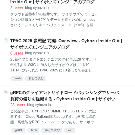
の基盤の開発・運用などの業務に取り組んでいる私た
Inside Out | サイボウズエンジニアのブログ
ちですが、 今回は私たちが AI をどのように活用して
3
users
blog.cybozu.io
いるのかという話の一つとして、 チーム専用の
クラウド基盤本部の新井です。 サイボウズでは、セッ
Claude Code の Plugin マーケットプレイス を作った
ション情報など一時的なデータを置くために yrmcds
話を紹介します。 Claude Code の導入と「配布」の
というインメモリキーバリューストア（KVS）を開発
課題 Cybozu では、昨年（2025年）夏ごろからコーデ
し、クラウド基盤にホストして利用してきました。
ィングエージェントツールとして Claude Code を導
blog.cybozu.io 私たちのチームでは、旧基盤にホスト
入しておりました。今年からは Claude の
TPAC 2025 参戦記 前編: Overview - Cybozu Inside Out |
されてきた yrmcds を、Kubernetes をベースとした基
盤である Neco に移行しようとしています。 そこで、
サイボウズエンジニアのブログ
プラットフォーム（自社基盤）コースのインターン参
8
users
blog.cybozu.io
加者に、Kubernetes 上で KVS の冗長化を実現するア
25新卒プロダクトエンジニアの mehm8128 です。 今
ルゴリズムの設計と PoC の実装を行なっていただきま
年4月より W3C に加入したサイボウズは、11/10～
した。 本記事は、その成果をメンターがまとめたもの
11/14 に行われた TPAC 2025 に10名ほどで参加して
です。 同じコースのインターンに参加した柳田さんの
きました。 前編と後編に分けて、その様子や感想をお
web
あとで読む
取り組みは以下の記事にまとまっているので、ぜひ合
送りします。 Shownote 11/25 の Cybozu Frontend
わせてご覧ください。 blog.cybozu.io 旧基盤における
Monthly にて、参加した一部のメンバーで振り返りの
yrmcds の冗長化 旧
様子を配信しました。前編では、その中身を簡単にさ
gRPCのクライアントサイドロードバランシングでサーバ
らいます。詳細はアーカイブをご覧ください。
負荷の偏りを軽減する - Cybozu Inside Out | サイボウズ
cybozu.github.io www.youtube.com TPAC とは TPAC
エンジニアのブログ
28
users
blog.cybozu.io
2025: Overview W3C が開催する全体会合 一週間の開
この記事は、CYBOZU SUMMER BLOG FES '25の記
催で、様々なミーティングが開催される 会場 神戸国際
事です。 CloudPlatform部のpddgです。gRPCは高性
会議場 https://www.w3.org/2025/11/TPAC/venue.html
能・高機能なRPCフレームワークであり、サイボウズ
国際会議場 受付の様子 休憩室の様
ではバックエンドサービス間での通信に広く利用され
gRPC
tech
あとで読む
web
ています。gRPCの実際の通信はChannelという仕組