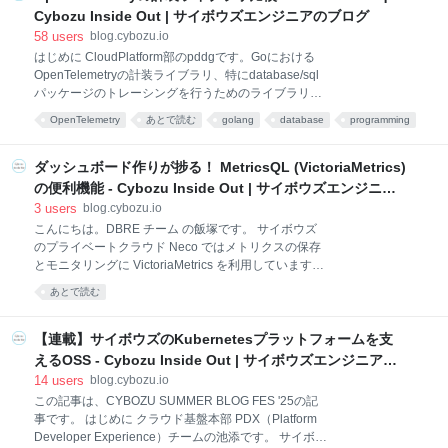
神戸で開催されるTPACについてお伺いしました。 お
Cybozu Inside Out | サイボウズエンジニアのブログ
忙しい中、1時間におよぶロングインタビューをさせ
58
users
blog.cybozu.io
ていただいたので、前・後編に分けてお送りします。
はじめに CloudPlatform部のpddgです。Goにおける
W3Cロングインタビュー W3Cはどうやって始まった?
OpenTelemetryの計装ライブラリ、特にdatabase/sql
S(Saku): 私は2、3年前にキャリアをスタートしたの
パッケージのトレーシングを行うためのライブラリに
で、Web業界には入ったばかりなのですが、Philippe
はデファクトスタンダードと呼べるものがありませ
さんはこの業界に長くDOMやHTMLのワーキング・グ
OpenTelemetry
あとで読む
golang
database
programming
ん。本記事では、いくつかのサードパーティーライブ
ループでチェアをされていま
ラリの機能を比較しまとめました。採用したライブラ
リは実際に本番環境のサービスの計装に利用していま
ダッシュボード作りが捗る！ MetricsQL (VictoriaMetrics)
す。 この内容は、2025年に開催されたサマーインタ
の便利機能 - Cybozu Inside Out | サイボウズエンジニア
ーンシップにおいて、プラットフォーム（自社基盤）
のブログ
3
users
blog.cybozu.io
コースに参加して頂いた柳田さんにお手伝い頂いてま
こんにちは。DBRE チーム の飯塚です。 サイボウズ
とめたものです。 実際に採用したライブラリを用いる
のプライベートクラウド Neco ではメトリクスの保存
と、わずかなコード追加で以下の様なトレースが取得
とモニタリングに VictoriaMetrics を利用しています。
できるようになります。横棒が各ステップにかかった
私はプライベートクラウドの利用者として、この
時間を表し、各ステップごとにその引数やメタデータ
あとで読む
VictoriaMetrics にメトリクスを保存したり、メトリク
を表示できます。障害発生時などにはこれらの情報を
スをまとめて見るためのダッシュボードを作ったり、
活用してアプリケーションの内部で実
サービスレベルと関連するメトリクスにアラートを設
【連載】サイボウズのKubernetesプラットフォームを支
定したりしています。 VictoriaMetrics でメトリクスを
えるOSS - Cybozu Inside Out | サイボウズエンジニアの
分析・集計するためのクエリを書くのに使われるクエ
ブログ
14
users
blog.cybozu.io
リ言語が MetricsQL です。MetricsQL は、Prometheus
この記事は、CYBOZU SUMMER BLOG FES '25の記
のクエリ言語である PromQL に独自の拡張を加えたク
事です。 はじめに クラウド基盤本部 PDX（Platform
エリ言語です。この 独自の拡張部分 の中にはかなり便
Developer Experience）チームの池添です。 サイボウ
利な機能もあり、私にとって「この機能なしでは