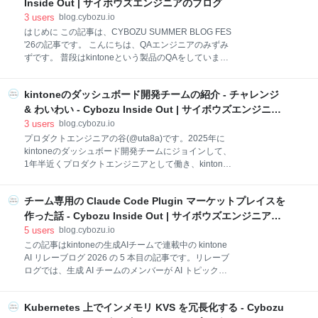
Inside Out | サイボウズエンジニアのブログ
す。 (詳細については以前の記事をご覧ください。)
3
users
blog.cybozu.io
KubernetesノードのOSにはFlatcar Container
はじめに この記事は、CYBOZU SUMMER BLOG FES
Linux(以下Flatcar)を使用しています。 このFlatcarを
'26の記事です。 こんにちは、QAエンジニアのみずみ
あるバージョンにアップデートした際に一部のPodの
ずです。 普段はkintoneという製品のQAをしていま
動作が不安定になるという事象が発生しました。 調査
す。 私は2025年に新卒として入社し、今年で2年目に
により、IRQ Affinityの設定とCPU
なります。 入社前はQAは未経験で、プログラミング
kintoneのダッシュボード開発チームの紹介 - チャレンジ
スキルとしてもスクールに通ったことがある程度のも
のでした。 この記事では未経験QAがテスト設計がで
& わいわい - Cybozu Inside Out | サイボウズエンジニア
きるようになるまでにやったことを書こうと思いま
のブログ
3
users
blog.cybozu.io
す。 テスト設計ができない！😭という1年目の私のよ
プロダクトエンジニアの谷(@uta8a)です。2025年に
うな人の参考になれば幸いです。 はじめに 配属直後
kintoneのダッシュボード開発チームにジョインして、
同じ質問は2回しない テスト仕様書を作成 情報を探す
1年半近くプロダクトエンジニアとして働き、kintone
力をつける 同じ指摘を繰り返さない仕組みを作る 考慮
の性能ダッシュボード、利用状況ダッシュボードのリ
漏れへの指摘が1〜2個くらいになってきた 観点の根拠
リースに関わってきました。今日はチーム紹介をしま
を言語化する 再現性を意識して質問する 設計に時間が
チーム専用の Claude Code Plugin マーケットプレイスを
す！ kintoneを、もっと安心して大規模に活用してい
かかりすぎる 時間がかかったタスクは先輩に相談する
くために必要なこと kintoneは、様々な業務システム
作った話 - Cybozu Inside Out | サイボウズエンジニアの
着手・完了
が作れる業務改善プラットフォームです。 現在42,000
ブログ
5
users
blog.cybozu.io
社(執筆時点)に使われているkintoneは、多様な業務を
この記事はkintoneの生成AIチームで連載中の kintone
支えています。しかし、大規模利用に伴い足りない部
AI リレーブログ 2026 の 5 本目の記事です。リレーブ
分も出てきました。 アプリの操作が重いという問い合
ログでは、生成 AI チームのメンバーが AI トピックに
わせを、現場からIT部門が受け取る IT部門がkintoneの
限らずさまざまなことについて発信していきます。 こ
活用を促進していきたいが、どう使われてきたのか分
んにちは！ kintone の生成 AI チームでバックエンド開
からない こうした大規模利用に伴う不安への対応や、
Kubernetes 上でインメモリ KVS を冗長化する - Cybozu
発・運用を担当している齋藤です。 日頃 AI 機能やそ
もっとkintoneの利用を拡大していくための後押