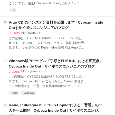
題 刷新作業を進める中で、私たちは度々問題に直面し
ごう）です。 最近kintoneやGaroonなどのサイボウズ
ました。その中の1つが挙動の全貌を把握していない
製品でも、相次いでAIが利用できるようになってきて
ai
ことによる実装の抜けが頻繁に発生していたことで
いますね。 今日は、そんなAIについて、特許の視点か
す。 ◯◯ボタンを追加するとき、◆◆権限がないとき
らお話させていただこうと思います。 AIと特許の現在
は表示されないことが抜けている □□ダイアログの△△
と未来 近年のAI（人工知能）技術の進歩は目覚まし
Argo CD のハンズオン資料を公開します - Cybozu Inside
タブは「ゲストスペ
く、私たちの生活を大きく変えようとしています。 そ
Out | サイボウズエンジニアのブログ
のなかで、特に注目を集めているのが「AIが発明者に
9
users
blog.cybozu.io
なれるのか」という問題です。 これは単なる技術論で
この記事は、CYBOZU SUMMER BLOG FES '25の記
はなく、特許制度や知的財産の根幹に関わる重要な課
事です。 はじめに こんにちは。クラウド基盤本部の野
題となっています。 AIが生み出す新しい発明の形 AIの
島です。 サイボウズの Kubernetes 基盤では Argo CD
発展により、従来人間にしかできないと考えられてい
が標準的なデプロイツールとして使われています。
た創造的な活動にも変化が生まれています。 特に創薬
Argo CD は Kubernetes 向けの GitOps ツールであり、
の分野では、AIが膨大なデータを解析することで、こ
Windows版PHPのビルド手順とPHP 8.4における変更点 -
Git リポジトリに保存されたマニフェストファイルと
れまで人間で
Kubernetes クラスタの実際の状態を継続的に同期し、
Cybozu Inside Out | サイボウズエンジニアのブログ
宣言的な設定管理を実現します。 私達にとって Argo
3
users
blog.cybozu.io
CD は非常に重要なツールですが、そのシンプルさゆ
この記事は、CYBOZU SUMMER BLOG FES '25の記
えに、チュートリアルから本番運用までのギャップが
事です。 cybozu.github.io こんにちは、Garoon開発チ
大きいように感じています。 実際のサービスをデプロ
ームの松尾です。中堅・大規模組織向けのグループウ
イする際には、マニフェストのテンプレート化や複数
ェアであるGaroonは、バックエンドにPHPを使って開
php
windows
環境(dev, staging, prod)への対応など、考えなければ
発されていて、Windows Server向けのパッケージ版も
ならないことが多くあります。 そこで、そのギャ
提供しています。本記事では、今年3月に登壇した
PHPerKaigi 2025におけるセッション内容をベース
Issue, Pull-request, GitHub Copilotによる「普通」の一
に、製品の開発を通じて得られた知見や情報を付け加
人チーム開発 - Cybozu Inside Out | サイボウズエンジニ
えながら、Windows版PHPのビルド手順および最新情