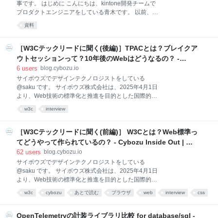
事です。 はじめに こんにちは、kintone開発チームで
セキュリティ向上WGは、開発や運用に関わる部署で
プロダクトエンジニアをしている青木です。 以前、以
セキュリティに対して横断的に議論を行い、課題を解
下の記事でサーバーサイドコード分割という取り組み
決するために設立されました。 PSIRTではセキュリテ
資料
について紹介しました。 blog.cybozu.io 私が所属する
ィに対するさまざまな取り組みを実施しています
ナビゲーション / コミュニケーション系チームでも、
シニアエンジニアのレビューを受けながらコードの分
［W3Cテックリードに聞く(後編)］TPACとは？ブレイクア
割を進めています。そのレビューの中で学んだ考え方
ウトセッションって？10年後のWebはどうなるの？ -
が、エンジニアとしてステップアップするヒントにな
Cybozu Inside Out | サイボウズエンジニアのブログ
6
users
blog.cybozu.io
ると思ったのでご紹介したいと思います。 この記事の
サイボウズでデザインテクノロジストをしている
ターゲットとアウトカム ターゲット 自走して開発はで
@saku です。 サイボウズ株式会社は、2025年4月1日
きるが、設計判断に迷う事が多い チームで「どうする
より、Web技術の標準化と推進を目的とした国際的な
か」を議論する場面が増えた 「自分の判断をうまく説
コンソーシアムである「W3C」のメンバーに加入しま
明できない」と感じている アウトカム 設計判断すると
w3c
interview
した。 今回は、W3CのVP, Technical Strategyである
きの考え方がわかる 空・雨・傘（事実・解釈・アクシ
Philippe Le Hégaretさんにインタビューをさせていた
ョン）を分
だき、W3Cの起源や、Web標準の作り方、そして来月
［W3Cテックリードに聞く(前編)］ W3Cとは？Web標準っ
神戸で開催されるTPACについてお伺いしました。 今
てどうやって作られているの？ - Cybozu Inside Out | サ
回は、インタビューの後編をお送りします。 前編はこ
イボウズエンジニアのブログ
62
users
blog.cybozu.io
ちら。 blog.cybozu.io W3Cにおけるグループの役割 P:
サイボウズでデザインテクノロジストをしている
そう、今年はTPACが神戸で開催されるね。 S: 私たち
@saku です。 サイボウズ株式会社は、2025年4月1日
にとって、このような国際的な標準化のイベントに参
より、Web技術の標準化と推進を目的とした国際的な
加できるのはとてもいい機会なんです。 Sakuによる
コンソーシアムである「W3C」のメンバーに加入しま
W3Cロングインタビュー後編 S: コミュニティ・グル
w3c
cybozu
あとで読む
ブラウザ
web
interview
css
した。 今回は、W3CのVP, Technical Strategyである
ープやインキュ
history
ブログ
Philippe Le Hégaretさんにインタビューをさせていた
だき、W3Cの起源や、Web標準の作り方、そして来月
OpenTelemetryの計装ライブラリ比較 for database/sql -