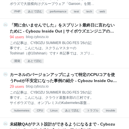
ムが並列で開発をしています。その中でもフロントエ
ボウズで大規模向けグループウェア「Garoon」を開発
ンドについては、チームごとにオーナーシップを持っ
している赤間です。 私たちのプロダクトには、
て管理しており、日々の開発はもちろん、利用する技
PHP
あとで読む
performance
test
tech
web
PHPUnitのテストケースが15,000件以上、テストファ
術の選定や保守もチームに
イルは1,500以上あります。 これらを4並列のCIで回し
ても、PHPUnit本体で約5分程度かかっていました。
「間に合いませんでした」をスプリント最終日に言わない
この記事は、その4並列のPHPUnit実行時間を1並列1
ために - Cybozu Inside Out | サイボウズエンジニアのブ
分まで短縮した方法を解説します。 一言でまとめる
ログ
94
users
blog.cybozu.io
と、テストケース間の副作用をすべて解消し、
この記事は、CYBOZU SUMMER BLOG FES '26の記
PHPUnitのprocess isolationをオフにしました。 そし
事です。 こんにちは。スクラムマスターの
て、その過程で最大の難関だった、どのテストが副作
Toshinari（@10shinari）です⚡️ 本記事では、スプリン
用を持っているのか分からない問題を、乱択と二分探
ト最終日になってはじめて間に合わないと気づく、そ
索で解決しました。 process isolationによるプロセス
開発
あとで読む
んな状況を繰り返さないために、スプリント中にチー
起動コスト proce
ムで計画と現実のズレへ気づき、進め方を適応させて
いく「再計画」の考え方と、そのためにチームででき
カーネルのバージョンアップによって特定のCPUコアを使
ることをご紹介します。 スプリント中の「再計画」と
うPodが不安定になった事例の紹介 - Cybozu Inside Out |
は スクラムでは、スプリントプランニングで立てた計
サイボウズエンジニアのブログ
29
users
blog.cybozu.io
画をもとに、チームでスプリントを進めていきます。
この記事は、CYBOZU SUMMER BLOG FES '26の記
スプリントゴールを定め、どのPBIに取り組むかを選
事です。 こんにちは、クラウド基盤本部の三村です。
び、必要な作業に落とし込む。この計画は、スプリン
サイボウズでは、オンプレミスのKubernetes基盤
トを進めるうえでの大切な出発点です。 一方で、計画
「Neco」でサービスを運用しています。 この記事で
はあくまで「その時点で分かっている情報をもとにし
kubernetes
CPU
Linux
あとで読む
トラブル
trouble
は、IRQ Affinityの設定によってCPU Pinningされた
た仮説」にすぎません。実際に手を動かすと、想定よ
Podの動作が不安定になった事象について紹介しま
り仕様が複雑だったり、既存コードの影
す。 概要 Necoの基盤では、データセンター上にある
未経験QAがテスト設計ができるようになるまで - Cybozu
サーバーを用いてKubernetesクラスタを構築していま