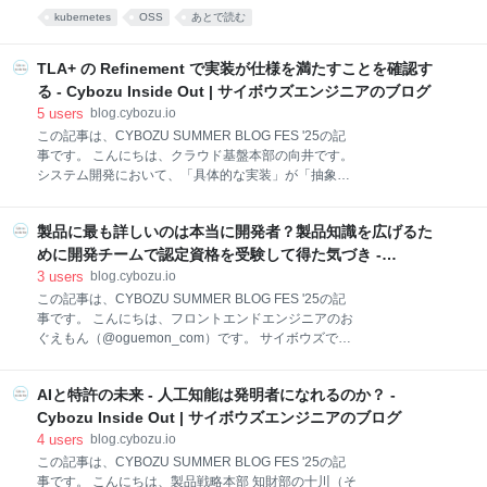
ズでは、国内のデータセンターに自前のサーバーを配
PromQL には戻れないよ 😭」と思うような機能さえあ
kubernetes
OSS
あとで読む
置して、その上でKubernetesをベースとしたクラウド
ります
基盤を構築しています。 このクラウド基盤では、利用
チームが各自でKubernetesクラスタを構築・運用する
TLA+ の Refinement で実装が仕様を満たすことを確認す
のではなく、プラットフォームチームが共通の
る - Cybozu Inside Out | サイボウズエンジニアのブログ
Kubernetesクラスタを構築・運用し、複数のチームが
5
users
blog.cybozu.io
これを共有することで運用コストの削減やセキュリテ
この記事は、CYBOZU SUMMER BLOG FES '25の記
ィの向上を図っています。 そしてプラットフォームを
事です。 こんにちは、クラウド基盤本部の向井です。
提供するチームは、このクラウド基盤を実現するため
システム開発において、「具体的な実装」が「抽象的
にさまざまなOSSを導入したり、自分たちでOSSを開
な仕様」を満たしていることを保証することは重要な
発したりしています。 本連載では、サイボウズの
課題です。TLA+ の Refinement（詳細化）は、この課
Kubernetesプラットフォームにお
製品に最も詳しいのは本当に開発者？製品知識を広げるた
題に対する解決策の一つです。本記事では、上書き可
能なオブジェクトストレージを使って上書き不可能な
めに開発チームで認定資格を受験して得た気づき -
オブジェクトストレージを実装する例を通じて、TLA+
Cybozu Inside Out | サイボウズエンジニアのブログ
3
users
blog.cybozu.io
の Refinement の使い方を紹介します。コードを完全
この記事は、CYBOZU SUMMER BLOG FES '25の記
に理解するためにはある程度の TLA+ の知識が必要で
事です。 こんにちは、フロントエンドエンジニアのお
すが、そうでなくても流れは理解できるように書いた
ぐえもん（@oguemon_com）です。 サイボウズで
つもりです。 TLA+ とは？ TLA+ は、Leslie Lamport
は、kintoneのフロントエンドをReactを用いた実装に
氏によって開発された、分散システムやアルゴリズム
書き換える大規模な脱レガシープロジェクトを進めて
の設計と検証のための形式仕様記述言語です。TLA+
AIと特許の未来 - 人工知能は発明者になれるのか？ -
います。 私のチームは、kintoneの中でも中心的機能
の特徴は、システムの振る舞いを厳
である「アプリ」機能の刷新を進めています。刷新に
Cybozu Inside Out | サイボウズエンジニアのブログ
際してUI/UXの改善を盛り込むことがありますが、仕
4
users
blog.cybozu.io
様検討の負担軽減のために多くの場合は現状の挙動に
この記事は、CYBOZU SUMMER BLOG FES '25の記
沿った形で実装しています。 刷新にあたり直面した課
事です。 こんにちは、製品戦略本部 知財部の十川（そ