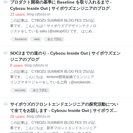
プロダクト開発の基準に Baseline を取り入れるまで -
PHPのコミッターもしており、mbstringやUnicodeの
技
面倒を業務時間をちょっと頂きながらOSS活動をして
Cybozu Inside Out | サイボウズエンジニアのブログ
います。 今回はPHPの状況についてお話します 今回
23
users
blog.cybozu.io
のCYBOZU SUMMER BLOG FES '25では、そんな
この記事は、CYBOZU SUMMER BLOG FES '25の記
PHPの状況をお話します。 鬼車のメンテナンス終了に
事です。 こんにちは！サイボウズでデザインテクノロ
よるmb_ereg関数群(mbregex)の行方について 追加し
ジストをしている saku (@sakupi01) です。 はじめに
たPHP 8.5の機能について 個人のブログである
数ヶ月前に、個人ブログにて以下のエントリを投稿し
frontend
web
あとで読む
https://tekitoh-memdhoi.info でもお話しているのです
ました。 blog.sakupi01.com このエントリの執筆背景
が
には、プロダクトに導入する Web 標準の機能につい
て、社内で導入基準を策定していたことがありまし
SOC2までの道のり - Cybozu Inside Out | サイボウズエン
た。 そこから数ヶ月が経った現在、kintone というプ
ジニアのブログ
ロダクトのフロントエンドでは、この基準に
8
users
blog.cybozu.io
「Baseline Widely Available」を採用し、運用を開始
この記事は、CYBOZU SUMMER BLOG FES '25の記
しています。 本エントリでは、Baseline を採用するま
事です。 こんにちは、kintone開発組織でエンジニア
での背景、運用に至るまでに考慮したこと、kintone
リングマネージャーをしている上岡（@ueokande）
での活用方法について紹介します。 前置き 新しい
です。 少し前の話ですが、グローバル市場向け
Web 標準の機能をプロダクトに入れても、ユーザがサ
security
あとで読む
kintone1（以下kintone.com）において、2023年12月
ポートさ
にSOC2 Type 1、2024年8月にSOC2 Type2の保証報
告書を受領しました。以降も毎年報告書の更新をする
サイボウズのフロントエンドエンジニアの探究活動につい
ために、継続的な評価および運用改善に取り組んでい
て全てをお話します - Cybozu Inside Out | サイボウズエ
ます。 サイボウズはこれまで、ISMSやISMAPなどの
ンジニアのブログ
28
users
blog.cybozu.io
セキュリティ認証や評価を取得してきました。 しか
この記事は、CYBOZU SUMMER BLOG FES '25 の記
し、グローバル市場ではSOC2の認知度が圧倒的に高
事です。 こんにちは、新卒フロントエンドエンジニア
く、kintone.comのグローバル展開において重要な役割