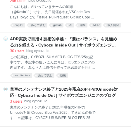
アのブログ
246
users
blog.cybozu.io
報を紹介します。 speakerdeck.com Windows環境で
こんにちは。AIやっていきチームの加瀬
も動作するPHP PHPはさまざまなプラットフォームで
（@Kesin11）です。 先日開催されたVSCode Dev
動作しますが、各種GNU/Linuxディストリビューショ
Days Tokyoにて「Issue, Pull-request, GitHub Copilot
ンやmacOSだけでなく、Microsoft Windowsでも動作
による『普通』の一人チーム開発」というタイトルで
します。企業内の業務システムでは、
copilot
あとで読む
github
AI
開発
MCP
個人開発
発表させて頂きました。 vscode.connpass.com この
チーム
発表ではGitHub Copilotと共同で機能設計の壁打ち、
タスク分解、実装、コードレビュー、という開発プロ
ADR実践で目指す技術的卓越：『要はバランス』を見極め
セスを使い慣れたGitHubで行う方法を紹介しました。
る力を鍛える - Cybozu Inside Out | サイボウズエンジニ
現地の発表ではスライドをほとんど用意せず、最初か
アのブログ
36
users
blog.cybozu.io
ら最後まで実際のデモを行いながら説明するという一
この記事は、CYBOZU SUMMER BLOG FES '25の記
発勝負スタイルでしたので、発表スライドの代わりに
事です。 本記事の狙い こんにちは、iOSエンジニアの
デモの台本をこちらで紹介することにしました。 当日
内田です。 みなさんは自信を持って意思決定を行えて
のデモでは時間の都合上、かなりの駆け足でしたし、
いますか？ 「なぜこの決定をしたのか、あとからわか
実は泣く泣く省略した内容もたくさんありました。そ
architecture
あとで読む
技術
らない」 「チームメンバーに意思決定を説明しても、
のため、この台本は当日に参加さ
うまく伝わらない」 このような悩みを抱えている方は
少なくないのではないでしょうか。 そんな方にお勧め
鬼車のメンテナンス終了と2025年現在のPHPのUnicode対
したいのがADR（Architectural Decision Record）で
応 - Cybozu Inside Out | サイボウズエンジニアのブログ
す。 社内にADRを運用しているチームがあります。僕
3
users
blog.cybozu.io
はそこに加わり、「良いADRとは何なのか」がわから
鬼車のメンテナンス終了と2025年現在のPHPの
ない状態から始まりましたが、試行錯誤を重ね、今で
Unicode対応 Cybozu Blog Fes 2025、てきめんの番で
は自分でも実践し運用できるようになりました。 その
す この記事は、CYBOZU SUMMER BLOG FES '25 の
過程で思ったよりもハマりがちなアンチパターンがあ
記事です。 こんにちは。サイボウズではGaroonの
ることに気づいたり、質の高いADRを書く技術を身に
Yukimiチームにいるてきめん(@youkidearitai)です。
つけることで意思決定の質を向上させるだけでなく、