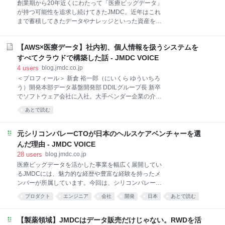
部コンサルティング部 新卒でコンサルティングファー
創業期から20年近くにわたって「医療ビッグデータ」
ムに入社。「データビジネスを極めたい」との思いで
が持つ可能性を追求し続けてきたJMDC。近年はこれ
2021年12月、JMDCに転職。製薬会社向けのコンサル
まで蓄積してきたデータやナレッジといった資産を活
タント業務を行っている。ウェアラブルデータの活用
用し、事業領域を拡張するような挑戦にも取り組んで
推進を目指す。 前職のコンサル会社で満たされなかっ
います。 製薬企業のお客様に対して行っている「デー
たこと ーーコンサルティングファーム出身とうかがい
【AWS×医療データ】社内初、個人情報を扱うシステムを
タを用いたコンサルティング事業」もその1つ。今ま
ました。前職での業務内容や学んだことを教えてくだ
で以上にリアルワールドデータを事業に活用いただく
すべてクラウドで構築した話 - JMDC VOICE
さい。 製薬企業や政府向けのプロジェクトにアサイン
べく、さまざまなアプローチから製薬企業に伴走して
4
users
blog.jmdc.co.jp
される
います。今回はコンサルティング部でチームリーダー
＜プロフィール＞ 新倉 裕一郎（にいくら ゆういちろ
を務める野本さんに、今チャレンジしていることや事
う）開発本部データ基盤開発部 DDILグループ長 新卒
業のやりがいを聞きました。 ＜プロフィール＞ 野本
でソフトウェア会社に入社。大手ベンダー企業の介護
有香（のもと ゆか）株式会社JMDC 製薬本部 コンサ
パッケージソフト製造などの開発業務に従事。その
あとで読む
ルティング部 プリンシパル 大阪大学人間科学部卒業
後、SaaS型CRMサービスを展開するベンチャー企業
後、マッキンゼーアンドカンパニーに入社。製薬を中
に転職し、2015年5月に日本医療データセンター（現
心に幅広い業界のトップ企業に対して全社戦略策定や
JMDC）入社。レセプトDWHシステムを担当し、2度
元シリコンバレーCTOが日本のヘルスケアベンチャーを選
組織変革などのコンサルティングを提供。同社でエン
のリプレイスを経験。現在はレセプトDWHシステムの
んだ理由 - JMDC VOICE
ゲージメント・
保守開発や、クラウド環境でのシステム開発を行い、
28
users
blog.jmdc.co.jp
DDILグループのグループ長を務める。 ※前回の掲載記
医療ビッグデータを活かした事業を幅広く展開してい
事：大規模システムのリプレイスを2度経験したPMが
るJMDCには、魅力的な経歴や豊富な経験を持ったメ
語るシステム移行プロジェクトで重要なこと - JMDC
ンバーが所属しています。今回は、シリコンバレーの
VOICE 調剤薬局のデータを整備するDWHシステムを
スタートアップ企業でCTOを務めた小原さんにインタ
開発 ――新倉さんが開発を担当した調剤システムと
プロダクト
エンジニア
会社
開発
日本
あとで読む
ビューを実施。JMDCへの転職を決断した理由やシリ
は、どんなシステムなのでしょうか？ 調剤システム
コンバレー行きを目指す人に向けてのアドバイスを聞
は、AWSのクラウド環境で構築したD
きました。 ＜プロフィール＞ 小原 大樹（こはら だい
【製薬領域】JMDCはデータ販売だけじゃない。RWDを活