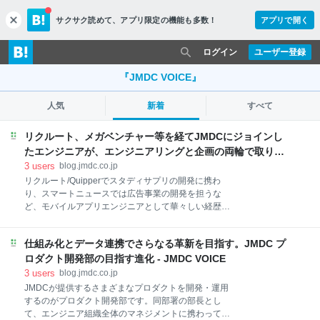
サクサク読めて、
アプリ限定の機能も多数！
アプリで開く
c
l
o
ログイン
ユーザー登録
s
e
『JMDC VOICE』
人気
新着
すべて
リクルート、メガベンチャー等を経てJMDCにジョインし
たエンジニアが、エンジニアリングと企画の両輪で取り組
む社会課題 - JMDC VOICE
3
users
blog.jmdc.co.jp
リクルート/Quipperでスタディサプリの開発に携わ
り、スマートニュースでは広告事業の開発を担うな
ど、モバイルアプリエンジニアとして華々しい経歴を
持つ片渕さん。現在はPep Upのモバイルアプリチーム
でエンジニアリングマネージャーを務めており、開発
仕組み化とデータ連携でさらなる革新を目指す。JMDC プ
だけでなく企画側も含めた幅広い領域における組織体
制改善にも携わっています。 様々な業界に加えて、ヘ
ロダクト開発部の目指す進化 - JMDC VOICE
ルスケア領域での経験も持つ片渕さんが思うJMDCの
3
users
blog.jmdc.co.jp
強みはどこにあるのか。また、片渕さんはJMDCでど
JMDCが提供するさまざまなプロダクトを開発・運用
のようなキャリアを目指しているのか。お話を伺いま
するのがプロダクト開発部です。同部署の部長とし
した。 ＜プロフィール＞ 片渕 真太郎（かたふち しん
て、エンジニア組織全体のマネジメントに携わってい