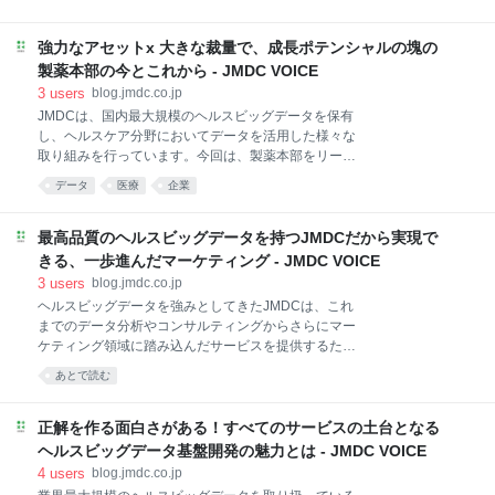
たろう）株式会社JMDC プロダクト開発部 ユーザープ
るのが小迫さん。これまでのキャリアのなかで一貫し
ラットフォームグループ マネージャー リクルート、お
てエンジニアのマネジメントを行ってきた小迫さん
よびQipperにてスタディサプリの開発に携わり、スマ
強力なアセットx 大きな裁量で、成長ポテンシャルの塊の
は、JMDCのプロダクトについて「まだまだ伸びしろ
ートニュース等を経てJMDCに入社。現在はPep Upを
がある」と期待を寄せています。 小迫さんが考える
製薬本部の今とこれから - JMDC VOICE
開発するモバイルアプリチームのエン
JMDCの強みとは何か。JMDCがデータだけでなく“プ
3
users
blog.jmdc.co.jp
ロダクトの会社”としても存在感を増すために必要なエ
JMDCは、国内最大規模のヘルスビッグデータを保有
ンジニアとはどのような人材なのか。小迫さんのこれ
し、ヘルスケア分野においてデータを活用した様々な
までのキャリアとJMDC入社の経緯、今後のエンジニ
取り組みを行っています。今回は、製薬本部をリード
ア組織の展望などについて伺いました。 ＜プロフィー
する加納さんに、JMDCで目指すデータ活用の未来に
データ
医療
企業
ル＞ 小迫 明弘（こさこ あきひろ）株式会社JMDC プ
ついてお話を伺いました。 ＜プロフィール＞ 加納 真
ロダクト開発部 部長 大学卒業後、複数回の起業を経験
（かのう まこと）株式会社JMDC 執行役員兼製薬本
し、エンジニアとしてRettyに入社。EMを経てVPoEに
部本部長 IBM Researchでバイオインフォマティクス
最高品質のヘルスビッグデータを持つJMDCだから実現で
就任し、エンジニア組織のマネジメントを行う。そ
等の研究開発に従事した後、A.T. カーニーにて製薬業
きる、一歩進んだマーケティング - JMDC VOICE
界を中心に多様な業種の戦略コンサルティングを担
3
users
blog.jmdc.co.jp
当。その後、PwCアドバイザリーにて、M&A戦略の立
ヘルスビッグデータを強みとしてきたJMDCは、これ
案、ビジネス・デューデリジェンス、PMI支援等に携
までのデータ分析やコンサルティングからさらにマー
わる。2021年よりJMDCに参画し、製薬企業向けデー
ケティング領域に踏み込んだサービスを提供するため
タコンサルティングを推進。2023年より現職。 ▼過
にこの度、マーケティングソリューション部を新設し
去に加納さんを紹介した記事もございますので、ぜひ
あとで読む
ました。今回は部長の小沢さんに、これまでのキャリ
こちらもご覧ください。 blog.jmdc.co.jp データを用い
アとマーケティングソリューション部創設の経緯を伺
た課題解決の圧倒
いました。 ＜プロフィール＞ 小沢 晴久（おざわ はる
正解を作る面白さがある！すべてのサービスの土台となる
ひさ）株式会社JMDC 製薬本部マーケティングソリュ
ヘルスビッグデータ基盤開発の魅力とは - JMDC VOICE
ーション部 部長 外資系ヘルスケアカンパニーにてマー
4
users
blog.jmdc.co.jp
ケティング業務に従事した後、ヘルスケア領域を専門