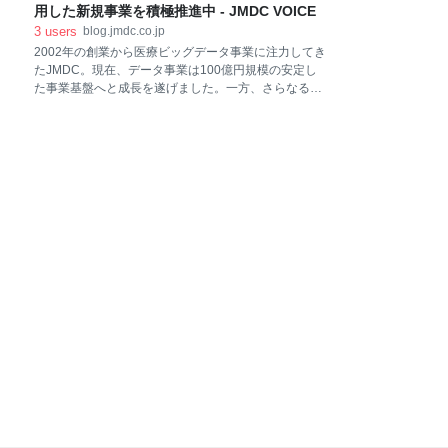
き） 新卒でITコンサルティング事業を行うフューチャ
用した新規事業を積極推進中 - JMDC VOICE
ーアーキテクトに入社。その後、アメリカに渡り、シ
3
users
blog.jmdc.co.jp
リコンバレーのスタートアップ2社でCTOを経験。ゼ
2002年の創業から医療ビッグデータ事業に注力してき
ロからのプロダクト開発や多国籍メンバーのマネジメ
たJMDC。現在、データ事業は100億円規模の安定し
ントに奔走した。2021年9月にJMDCに入社し、2022
た事業基盤へと成長を遂げました。一方、さらなる成
年4月からユーザープラットフォーム開発部の部長に
長のために、これまで培ってきたデータを活用した新
就任した。 新卒で入社した会社を辞めてシリコンバレ
規ビジネスの創出に積極的にチャレンジしています。
ーに挑戦 ーー新卒で入社したフューチャーアーキテク
製薬業界に向けても、2021年、新規事業開発を本格的
トでは、どのような業務に取り組んだのでしょうか？
にスタートしました。さまざまなトライ＆エラーを通
して、製薬企業へ新たなサービス提供を進めていま
す。どんなチャレンジをしているのか。また今後実現
したいこととは。COO兼製薬本部長の杉田さんに詳し
く話を聞きました。 ＜プロフィール＞ 杉田 玲夢（す
ぎた れいむ）株式会社JMDC COO 兼 製薬本部長 NTT
東日本関東病院、東京大学医学部附属病院での研修を
経て、ボストンコンサルティンググループにて、ヘル
スケア領域のプロジェクトを多数経験。 その後、株式
会社クリンタルを創業。2018年、JMDCによ