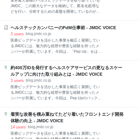
業界最大規模のヘルスビッグデータを取り扱っている
とする広告代理店の株式会社マッキャンヘルスケアワ
JMDC。この膨大なデータを格納して、匿名化処理な
ールドワイドジャパンに入社。2018年同社のゼネラル
どを行い、分析するための基盤を開発しているのがデ
マネージャーに就任され、社内最大のエージェンシー
ータウェアハウス開発部です。健康保険組合や調剤薬
をリード。2023年JMDCに参画し、マーケティングソ
局、医療機関などからお預かりする秘匿性の高いデー
リューション部を創設。 感情とファクトでマーケティ
ヘルステックカンパニーのPdM仕事術 - JMDC VOICE
タを取り扱う大切な基盤を開発する上で、エンジニア
ングが実現できるJMDCへ — 小沢さんのこれまでの
のみなさんはどのようなことを心がけているのでしょ
3
users
blog.jmdc.co.jp
うか。上席執行役員兼CDPOの足立さんとデータウェ
医療ビッグデータを活かした事業を幅広く展開してい
アハウス開発部 部長の山下さんにお話しを伺いまし
るJMDCには、魅力的な経歴や豊富な経験を持ったメ
た。 ■インタビュイー紹介 足立昌聰（あだち まさと
ンバーが所属しています。今回は、「Pep Up」をはじ
し） 株式会社JMDC 上席執行役員兼CDPO（Chief
めとするPHRサービスや新規プロダクトを開発するユ
Data Protection Officer：最高データ保護責任者） 東京
ーザープラットフォーム開発部において、プロダクト
大学工学部システム創成学科、同大学院修了（法務博
約400万IDを発行するヘルスケアサービスの更なるスケー
マネージャー（以下PdM）として活躍する井上さんに
士）。2011年より米国系法律事務所入所。特許庁、
お話を伺いました。JMDCならではのプロダクトづく
ルアップに向けた取り組みとは - JMDC VOICE
LINEを経て、2021年にJMDCへ参加。情報処理安全確
りのやりがいや魅力とは。 ＜プロフィール＞ 井上 直
3
users
blog.jmdc.co.jp
保支援士会理事、情報
（いのうえ なお）ユーザープラットフォーム開発部
医療ビッグデータを活かした事業を幅広く展開してい
PdM ※2023年1月取材時 ヤフー、大日本印刷を経て
るJMDCには、魅力的な経歴や豊富な経験を持ったメ
2019年、最大手ヘルステック企業入社。開業サービス
ンバーが所属しています。今回は、Pep Upのバックエ
PFのチームリーダーとして、集客実績前年比165％を
ンドチームでテックリードを務める野田さんにインタ
達成。2021年11月、JMDCに入社しプロダクトインキ
ビューを実施しました。複雑なデータを扱いながら、
ュベーション室に配属。グループ会社flixyが運営する
着実な改善を積み重ねてたどり着いたフロントエンド開発
事業スケールをエンジニアリングの側から支えてきた
「イシヤク」と「メルプWEB問診」「メルプ」のPdM
野田さんに、JMDCで開発に携わる魅力を聞きまし
体験の向上 - JMDC VOICE
を務めた後、現在はユーザー
た。 ＜プロフィール＞ 野田 実（のだ みのる）プロダ
14
users
blog.jmdc.co.jp
クト開発部 ユーザープラットフォームグループ バック
医療ビッグデータを活かした事業を幅広く展開してい
エンドチーム テックリード 新卒でSEとしてのキャリ