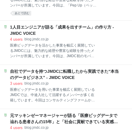
るJMDCには、魅力的な経歴や豊富な経験を持ったメ
アをスタートし、その後スタートアップの一人目エン
ンバーが所属しています。今回は、「Pep Up（ペップ
ジニアを経験。ヘルスケア業界に興味を持ち、2018年
アップ）」のフロントエンドチームでテックリードを
あとで読む
7月にJMDCに入社。PHRサービス「Pep Up」の開発
務める八杉さんにインタビューを実施しました。
に携わり、現在はバックエンドエンジニアチームのテ
JMDCでの開発の面白さは、医療健康というドメイン
ックリードとして従事。 Pep Upのバックエンドが注
をはじめ、技術やチーム、開発体験などにあるようで
1人目エンジニアが語る「成果を出すチーム」の作り方 -
力する3つのポイント ――ご経歴を含め
す。 ＜プロフィール＞ 八杉 耕平（やすぎ こうへい）
JMDC VOICE
プロダクト開発部 ユーザープラットフォームグルー
4
users
blog.jmdc.co.jp
プ フロントエンドチーム テックリード 大学を卒業
医療ビッグデータを活かした事業を幅広く展開してい
後、地方のISP企業を経て、2017年12月にヘルスデー
るJMDCには、魅力的な経歴や豊富な経験を持ったメ
タ・プラットフォーム株式会社（当時JMDCの子会
ンバーが所属しています。今回は、JMDC初のモバイ
社）に入社。入社当初からPep Upのフロントエンドエ
ルアプリのエンジニアとしてチームを立ち上げ、現在
ンジニアとして携わり、現在はフロントエンドチーム
EMを務める山本 慎之佑さんに話を聞きました。 ＜プ
のテックリードを務める。 PHRサービス「Pep Up」
自社でデータを持つJMDCに転職したから実践できた“本当
ロフィール＞ 山本 慎之佑（やまもと しんのすけ）プ
のフロント開発とは ――八杉さんのJMDC以
ロダクト開発部 ユーザープラットフォームグループ
のデータビジネス” - JMDC VOICE
2016年に釧路工業高等専門学校を卒業後、株式会社オ
3
users
blog.jmdc.co.jp
トバンクに入社。Androidアプリエンジニアとして、
医療ビッグデータを用いた事業を幅広く展開している
CS対応や保守のほか、React Nativeによる新規アプリ
JMDCでは、中途入社して活躍するメンバーが多く在
の実装を担う。その後、株式会社ノハナにてAndroid
籍しています。今回はコンサルティングファームから
アプリの開発を経験。2021年3月にJMDCに入社。ヘ
転職し、データビジネスの最前線でコンサルタントと
ルスケアプラットフォーム「Pep Up」のモバイルアプ
して奔走する中村さんにインタビューを実施。JMDC
リ開発に携わる。 効率的なReact Nativeによる開発
元マッキンゼーマネージャーが語る「医療ビッグデータで
に転職した理由や豊富なデータアセットを活かして取
で、人々の健康を支える ──山本さんのお仕事につい
り組んでいるプロジェクトについてうかがいました。
辿れる患者さんの15年」と「社会に貢献できている実感」
て教えてく
＜プロフィール＞ 中村 美沙（なかむら みさ）製薬本
とは - JMDC VOICE
4
users
blog.jmdc.co.jp