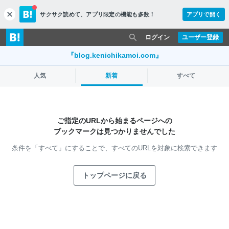
サクサク読めて、
アプリ限定の機能も多数！
アプリで開く
c
l
o
ログイン
ユーザー登録
s
e
『blog.kenichikamoi.com』
人気
新着
すべて
ご指定のURLから始まるページへの
ブックマークは見つかりませんでした
条件を「すべて」にすることで、
すべてのURLを対象に検索できます
トップページに戻る