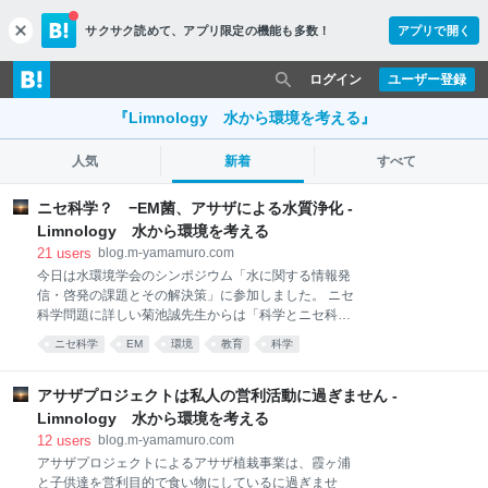
サクサク読めて、
アプリ限定の機能も多数！
アプリで開く
c
l
o
ログイン
ユーザー登録
s
e
『Limnology 水から環境を考える』
人気
新着
すべて
ニセ科学？ −EM菌、アサザによる水質浄化 -
Limnology 水から環境を考える
21
users
blog.m-yamamuro.com
今日は水環境学会のシンポジウム「水に関する情報発
信・啓発の課題とその解決策」に参加しました。 ニセ
科学問題に詳しい菊池誠先生からは「科学とニセ科
学：特に水をめぐって」とのタイトルでご講演いただ
ニセ科学
EM
環境
教育
科学
きました。水環境学会会員で自治体職員の少なからず
の方にとって悩みの種になっているのがEM団子による
川の水質浄化ですが、これのニセ科学性について説明
アサザプロジェクトは私人の営利活動に過ぎません -
いただきました。EM菌については、ご高著「もうダマ
Limnology 水から環境を考える
されないための科学講義」でも取り上げられているの
12
users
blog.m-yamamuro.com
で、ご参考になると思います。 寿楽浩太先生からは
アサザプロジェクトによるアサザ植栽事業は、霞ヶ浦
「科学技術に関する社会的意思決定の変化と専門家に
と子供達を営利目的で食い物にしているに過ぎませ