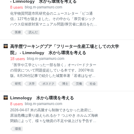
- Limnology 水から環境を考える
同様の見解でした。該当部をペーストします。 −−−−−
8
users
blog.m-yamamuro.com
−−−−−−−−−− 分類学者の減少が生む問題 亀山：生物学
化学物質問題市民研究会のニュースレター「ピコ通
というと、どちらかというとミクロな方向性を持った
信」127号が届きました。その中から「厚労省シック
学問が主流のような印象ですが、生態学や分類学のよ
ハウス症候群対策マニュアル問題/厚労省に責任をただ
うな、生物多様性と関りが深中静：分類学は昭和初期
す公開質問状出す」との記事をご紹介します。 1 月9
までは盛んでしたが、現在は少なくなりました。分類
医療
読んだ
日付けで厚生労働省健康局生活衛生課が、「シックハ
学は生物多様性研究の基礎としても必要な部分ではあ
ウス症候群に対する相談とマニュアル」（以下 マニュ
りますが、一般の人に注目される大発見を目指すよ
アル）を各都道府県、政令市、特別区の衛生主管部
高学歴ワーキングプア「フリーター生産工場としての大学
(局）関係各位にあてて送付しました。送付に当たり事
院」 - Limnology 水から環境を考える
務連絡として「「シックハウス症候群の実ハウス対策
18
users
blog.m-yamamuro.com
の推進に御活用いただけますようお願いします」と書
「医学や工学といった一部を除く」オーバードクター
かれていたそうです。 ところがこのマニュアルには化
の現状について問題提起している本です。2007年出
学物質過敏症は心因性疾患であると強く示唆するとい
版。8月26付記事で紹介した城繁幸著「若者はなぜ３
う問題点がありました。そこで3 月9 日付で化学物質
年で辞めるのか？」にあった「この国は若者を食い物
問題市民研究会を含む46 団体名で厚労省あてに公開質
研究
大学
ポスドク
博士
労働
社会
にすることで既得権を握っている年配者が生き延びる
問状を送ったそうです（全文は
構造になっている」との主張が、アカデミズムではさ
http://www.ne.jp/asahi/kagaku/pico/sick_
らに先鋭化されているようです。 ロスジェネ（バブル
Limnology 水から環境を考える
経済崩壊後の就職氷河期に社会に出た世代）を皮切り
8
users
blog.m-yamamuro.com
に、大学院重点化によって大量生産された博士達が構
2026-04-07 米の高騰すら制御できなかった政府に、
造的にフリーターとなる仕組みになっていると著者は
原油危機は乗り越えられるか？ つぶやき ホルムズ海峡
主張します。なぜ「構造的」なのか。平成18年度の博
閉鎖によって、様々な物資の不足や値上げを予告する
士課程修了者数は15966名、うち就職者数9147名。就
報道が相次いでいます。 2025年、米の価格が高騰し
環境
職できなかった者の割合を「失業率」とすれば43%
ました。米だけでも価格高騰を制御できなかった政府