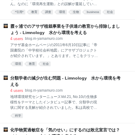
求められるもの」とのタイトルで原発問題などを例
ん。なのに「環境再生運動」との誤解が蔓延している
に、トランス・サイエンスの領域が増える中で、専門
ことから、アサザプロジェクトはこれまで経験した中
家（科学者）は意志決定における役割をどう変えれば
*引用*
教育
調査
環境
生物
business
社会
で最も悪質な環境破壊活動とみなしています。 以下が
よいかについてご提案いただきました。 主催者側から
その根拠です。 （１）アサザを植えることで水生植物
は山田一裕先生が「科学的思考にもとづく水環境保全
帯が回復し、湖沼生態系の再生につながるというのは
霞ヶ浦でのアサザ植栽事業を子供達の教育から排除しまし
活動を阻む教育的課題」とのタ
真っ赤な嘘です。科学的にそのようなことはあり得ま
ょう - Limnology 水から環境を考える
せんし、実湖沼でもそんな例はありません。 （２）ア
4
users
blog.m-yamamuro.com
サザを植えることで水質が浄化することもありませ
アサザ基金ホームページの2011年6月10日記事に「帝
ん。これはアサザ基金自らが、そのような主張をした
国書院の「中学校社会科地図」にアサザプロジェクト
ことはないと、ホームページで宣伝しています。
が紹介されています。 」とあります。そこをクリック
（３）粗朶消波堤は汚濁負荷となりました。漁業にも
すると下記の紹介があります。 現時点でのURLは
被害を与えました。このことは報告書として公に公開
環境
教育
社会
http://www.kasumigaura.net/asaza/01about/03media/b
されているところです（「河川環境総合研究所報告第
ook/index.htmlです。 （このブログを見て削除するか
１４号（平成２０年１２月）」の「霞ヶ浦湖岸植生保
もしれませんが） 私の娘はまさしくこの地図帳を使っ
分類学者の減少が生む問題 - Limnology 水から環境を考
全対策のモニタリング・評価と順応
ているので探したのですが、アサザプロジェクトの記
える
載はありませんでした。不思議に思って帝国書院に問
4
users
blog.m-yamamuro.com
い合わせたところ、来年度に発行する地図帳の内容
地球環境研究センターニュースVol.21, No.10の生物多
で、6月10日は検定に通った直後だったそうです。 ま
様性をテーマとしたインタビュー記事で、分類学の現
だ世に出ていない地図帳の内容を、なぜアサザ基金は
状に関する見解が紹介されていました。私は高校では
知っているのでしょうか？ 確認したところ、「茨城県
生物部に所属していて、顧問の先生は後鰓類（ウミウ
資料ほか」として、小中学校のビオトープが霞ヶ浦流
科学
シの仲間）の世界的な分類学者でした。環境問題の解
域に広がっている図があります。しかし茨城県は、
決には分類学が不可欠だと、この頃に先生から教わる
中で考えるようになりました。 今、日本の分類学は危
化学物質過敏症を「気のせい」にするのは敗北宣言では？
機に瀕していると思っています。インタビュー記事も