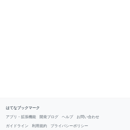
（これに対して平成18年度の完全失業率は10分の1の
が、燃料だけでなく様々な物資の原料ともなっている
4.1%）。こうなると本人の努力不足というよりは構造
原油について、本当に需給や価格を制御… 2026-04-
的なものであるとの主張は、特に奇異に感じられませ
06 ハチの巣箱にアマガエル つぶやき 今日は気温が急
ん。そし
に上がって20℃超えでした。案の定、ニホンミツバチ
が分蜂しそうに騒ぎ出したので巣箱に行ったら、天板
の重しにした瓦の下に、「まさか」のアマガエルがい
ました。 アマガエルを見つけた10：59時点では、乗
り出すようにして、まっすぐこちらを… 2026-04-02
虹はヘビ？ つぶやき 夕方、つくば市の宙に虹が現れま
した。これほどクッキリした虹、久しぶりに見まし
た。 今の日本人は小学校でプ
はてなブックマーク
アプリ・拡張機能
開発ブログ
ヘルプ
お問い合わせ
ガイドライン
利用規約
プライバシーポリシー