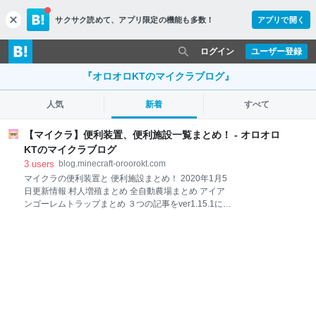
サクサク読めて、
アプリ限定の機能も多数！
アプリで開く
c
l
o
ログイン
ユーザー登録
s
e
『オロオロKTのマイクラブログ』
人気
新着
すべて
【マイクラ】便利装置、便利施設一覧まとめ！ - オロオロ
KTのマイクラブログ
3
users
blog.minecraft-oroorokt.com
マイクラの便利装置と 便利施設まとめ！ 2020年1月5
日更新情報 村人増殖まとめ 全自動農場まとめ アイア
ンゴーレムトラップまとめ ３つの記事をver1.15.1に対
応させました！ オロこんばんちわ～ オロオロKTのマ
イクラブログ『オロクラ』へようこそ！ 管理人のオロ
オロKTでございます 今回は僕がマイクラで今まで作っ
た 便利装置、便利施設を 一覧でまとめてみました！
今まで作ってきた便利装置や便利施設を 自分で把握す
るために まとめたページが欲しかったという 個人的な
理由が大きいですが･･･ (；´∀｀)ヾ(・∀・；)ｵｲｺﾗ! 作り
方を見たい便利装置、便利施設を メニューからクリッ