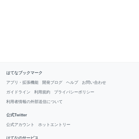
クすると その項目までジャンプできます その項目に青
いテキストがありますので、 そのテキストをクリック
すると その記事にジャンプできます よろしければこれ
からの マイクラライフにご活用ください （ ＾ω＾）
はてなブックマーク
アプリ・拡張機能
開発ブログ
ヘルプ
お問い合わせ
ガイドライン
利用規約
プライバシーポリシー
利用者情報の外部送信について
公式Twitter
公式アカウント
ホットエントリー
はてなのサービス