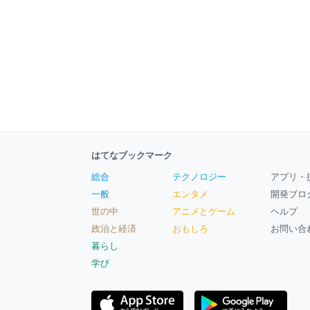
はてなブックマーク
総合
テクノロジー
アプリ・
一般
エンタメ
開発ブロ
世の中
アニメとゲーム
ヘルプ
政治と経済
おもしろ
お問い合
暮らし
学び