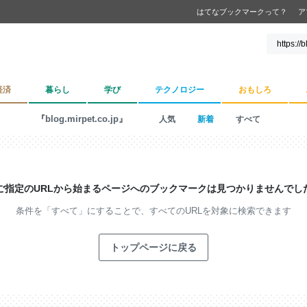
はてなブックマークって？
ア
経済
暮らし
学び
テクノロジー
おもしろ
『blog.mirpet.co.jp』
人気
新着
すべて
ご指定のURLから始まるページへの
ブックマークは見つかりませんでし
条件を「すべて」にすることで、
すべてのURLを対象に検索できます
トップページに戻る