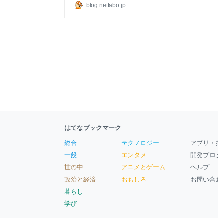
り、3Gで何時間も待ってもLTEにならないという状
blog.nettabo.jp
らないわけではなく、何度かLTE接続できた自宅
電波環境の問題でもなさそうです。 データローミ
はてなブックマーク
総合
テクノロジー
アプリ・
一般
エンタメ
開発ブロ
世の中
アニメとゲーム
ヘルプ
政治と経済
おもしろ
お問い合
暮らし
学び