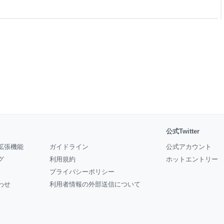
況でした。 LTEにまったくな
で試しているため、APN設定や
ン
公式Twitter
拡張機能
ガイドライン
公式アカウント
グ
利用規約
ホットエントリー
プライバシーポリシー
わせ
利用者情報の外部送信について