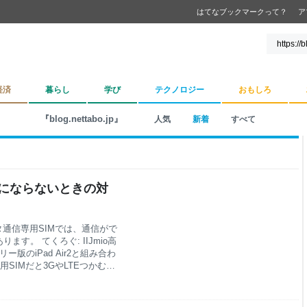
はてなブックマークって？
ア
経済
暮らし
学び
テクノロジー
おもしろ
『blog.nettabo.jp』
人気
新着
すべて
でLTEにならないときの対
ータ通信専用SIMでは、通信がで
す。 てくろぐ: IIJmio高
フリー版のiPad Air2と組み合わ
専用SIMだと3GやLTEつかむの
みました。 iPadではSMS
SIMです。 ところがLTEの
で一晩経つと3Gに戻っていた