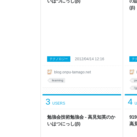
いはつにっし(β)
の
(β)
2012/04/14 12:16
テクノロジー
テ
blog.onpu-tamago.net
learning
p
!
3
4
USERS
U
勉強会技術勉強会 - 高見知英のか
91
いはつにっし(β)
高