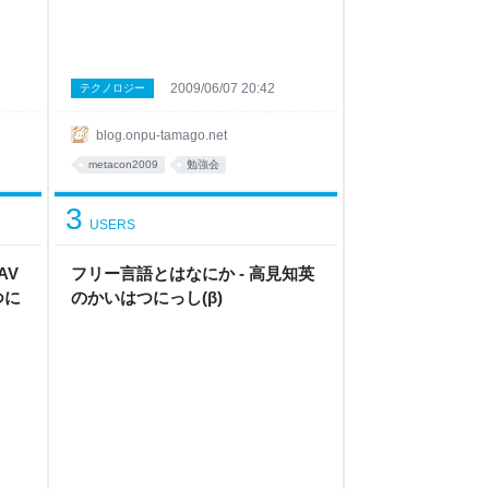
2009/06/07 20:42
テクノロジー
blog.onpu-tamago.net
metacon2009
勉強会
3
USERS
AV
フリー言語とはなにか - 高見知英
つに
のかいはつにっし(β)