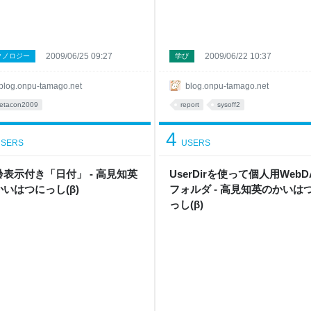
2009/06/25 09:27
2009/06/22 10:37
クノロジー
学び
blog.onpu-tamago.net
blog.onpu-tamago.net
etacon2009
report
sysoff2
4
SERS
USERS
齢表示付き「日付」 - 高見知英
UserDirを使って個人用WebD
かいはつにっし(β)
フォルダ - 高見知英のかいは
っし(β)