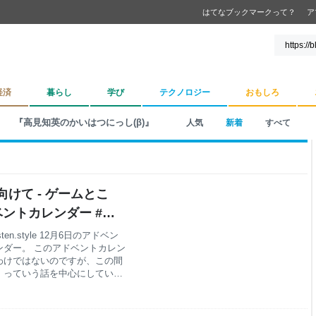
はてなブックマークって？
ア
経済
暮らし
学び
テクノロジー
おもしろ
『高見知英のかいはつにっし(β)』
人気
新着
すべて
けて - ゲームとこ
#アドベントカレンダー #ゲ
っし(β)
n.style 12月6日のアドベン
ダー。 このアドベントカレン
わけではないのですが、この間
」っていう話を中心にしていこ
親がすること、大人がすること
ームの参入障壁 ただ、そうは
って、じゃあどうすればいいの