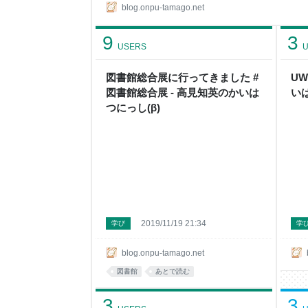
よっていう話はあるかと思います。 確かに今のゲーム、例え
blog.onpu-tamago.net
で有名なところ、マリオとかカービィとかポケモ
なってきていて。 まあポケモンは元から複雑だっ
9
3
そうなんでしょうけれども、親が
USERS
U
図書館総合展に行ってきました #
UW
図書館総合展 - 高見知英のかいは
いは
つにっし(β)
2019/11/19 21:34
学び
学
blog.onpu-tamago.net
図書館
あとで読む
3
3