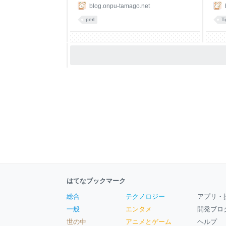
blog.onpu-tamago.net
perl
T
はてなブックマーク
総合
テクノロジー
アプリ・
一般
エンタメ
開発ブロ
世の中
アニメとゲーム
ヘルプ