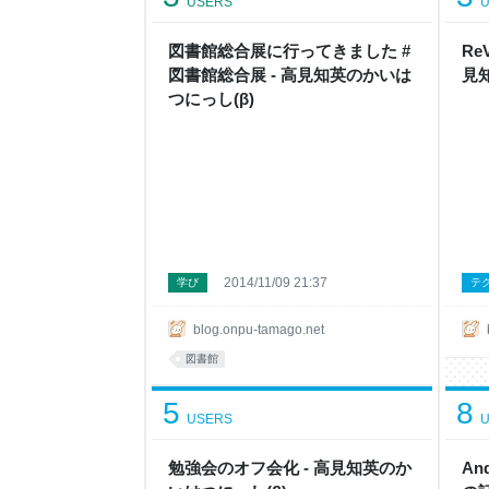
USERS
U
図書館総合展に行ってきました #
Re
図書館総合展 - 高見知英のかいは
見
つにっし(β)
2014/11/09 21:37
学び
テ
blog.onpu-tamago.net
図書館
5
8
USERS
U
勉強会のオフ会化 - 高見知英のか
An