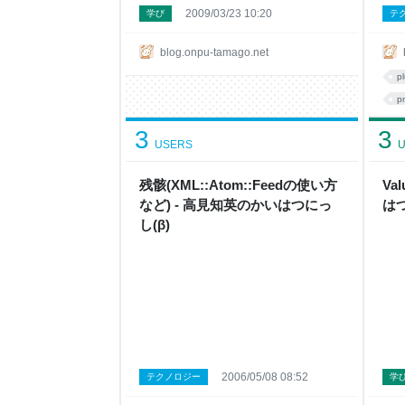
2009/03/23 10:20
学び
テ
blog.onpu-tamago.net
p
p
3
3
USERS
U
残骸(XML::Atom::Feedの使い方
Va
など) - 高見知英のかいはつにっ
はつ
し(β)
2006/05/08 08:52
テクノロジー
学