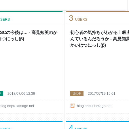
ばNintendo Switch
ンとかですら割とかなり複雑に
たろうって言われれば、それも
3
SERS
USERS
SCの今後は… - 高見知英のか
初心者の気持ちがわかる上級
つにっし(β)
んているんだろうか - 高見知
かいはつにっし(β)
2018/07/06 12:39
2017/07/19 15:01
び
世の中
blog.onpu-tamago.net
blog.onpu-tamago.net
4