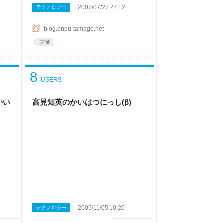
2007/07/27 22:12
テクノロジー
blog.onpu-tamago.net
言葉
8
USERS
のかい
高見知英のかいはつにっし(β)
2005/11/05 10:20
テクノロジー