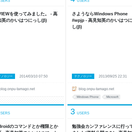
SERS
USERS
VIEWを使ってみました。 - 高
さようならWindows Phone
知英のかいはつにっし(β)
#wpjp - 高見知英のかいはつ
し(β)
2014/03/10 07:50
2013/09/25 22:31
クノロジー
テクノロジー
blog.onpu-tamago.net
blog.onpu-tamago.net
Windows Phone
Microsoft
3
SERS
USERS
droidのコマンドとか権限とか
勉強会カンファレンスに行っ