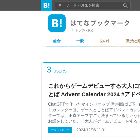
トップへ戻る
総合
一般
世の中
政治と
3
USERS
これからゲームデビューする大人に向
とば Advent Calendar 2024 
ームとことば - 高見知英のかいはつに
ChatGPTで作ったマインドマップ 音声版は以下 liste
トカレンダーは、ゲームとことばアドベントカレン
ダーでは、正直テーマすごく決まっているという
お話をしていた、「大人がゲームデビューをする
うかなと思っています。 この間の話で、ゲームを
2024/12/06 11:31
テクノロジー
って大事なんじゃないのという話をしました。 ゲ
言っても、いきなり大人がゲームデビューするの