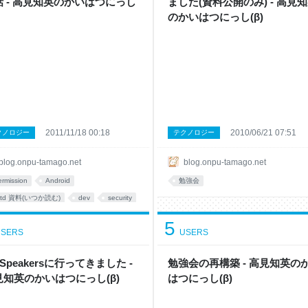
話 - 高見知英のかいはつにっし
ました(資料公開のみ) - 高見
のかいはつにっし(β)
2011/11/18 00:18
2010/06/21 07:51
クノロジー
テクノロジー
blog.onpu-tamago.net
blog.onpu-tamago.net
ermission
Android
勉強会
gtd 資料(いつか読む)
dev
security
5
SERS
USERS
9Speakersに行ってきました -
勉強会の再構築 - 高見知英の
見知英のかいはつにっし(β)
はつにっし(β)