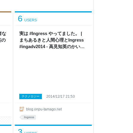
6
USERS
者な
実は #Ingress やってました。 |
英の
まちあるきと人間心理とIngress
#ingadv2014 - 高見知英のかいは
つにっし(β)
2014/12/17 21:53
テクノロジー
blog.onpu-tamago.net
Ingress
3