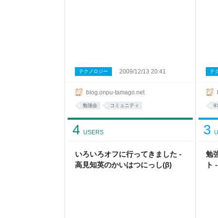
2009/12/13 20:41
テクノロジー
テ
blog.onpu-tamago.net
勉強会
コミュニティ
9
4
3
USERS
U
いろいろオフに行ってきました -
勉
高見知英のかいはつにっし(β)
ト 