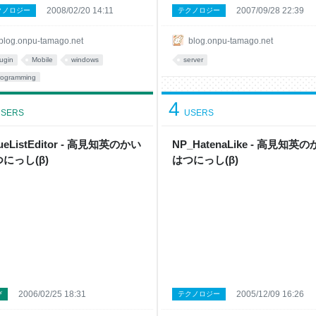
2008/02/20 14:11
2007/09/28 22:39
クノロジー
テクノロジー
blog.onpu-tamago.net
blog.onpu-tamago.net
lugin
Mobile
windows
server
rogramming
4
SERS
USERS
lueListEditor - 高見知英のかい
NP_HatenaLike - 高見知英
にっし(β)
はつにっし(β)
2006/02/25 18:31
2005/12/09 16:26
び
テクノロジー