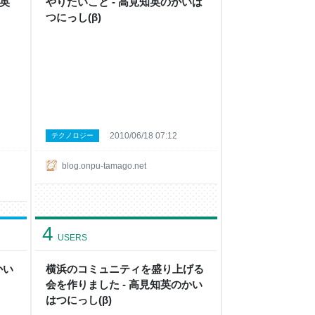
知英
やりたいこと - 高見知英のかいは
つにっし(β)
2010/06/18 07:12
テクノロジー
blog.onpu-tamago.net
4
USERS
かい
横浜のコミュニティを盛り上げる
会を作りました - 高見知英のかい
はつにっし(β)