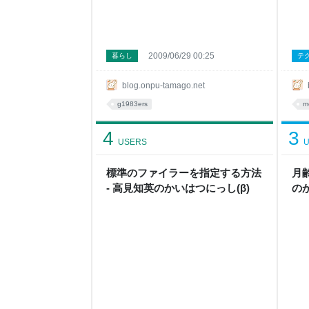
2009/06/29 00:25
暮らし
テ
blog.onpu-tamago.net
g1983ers
m
4
3
USERS
U
標準のファイラーを指定する方法
月
- 高見知英のかいはつにっし(β)
の