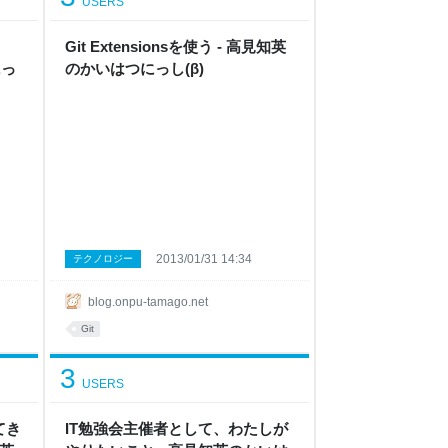
USERS
Git Extensionsを使う - 高見知英
にっ
のかいはつにっし(β)
2013/01/31 14:34
テクノロジー
blog.onpu-tamago.net
Git
3
USERS
てき
IT勉強会主催者として、わたしが