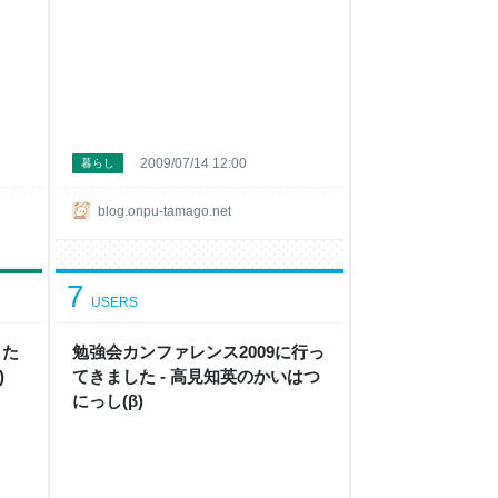
2009/07/14 12:00
暮らし
blog.onpu-tamago.net
7
USERS
した
勉強会カンファレンス2009に行っ
)
てきました - 高見知英のかいはつ
にっし(β)