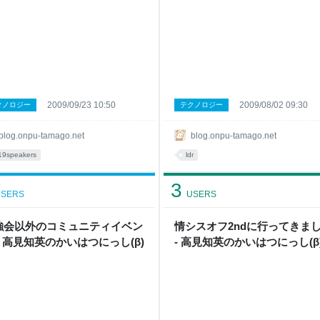
2009/09/23 10:50
2009/08/02 09:30
クノロジー
テクノロジー
blog.onpu-tamago.net
blog.onpu-tamago.net
19speakers
ldr
3
SERS
USERS
強会以外のコミュニティイベン
情シスオフ2ndに行ってきま
- 高見知英のかいはつにっし(β)
- 高見知英のかいはつにっし(β