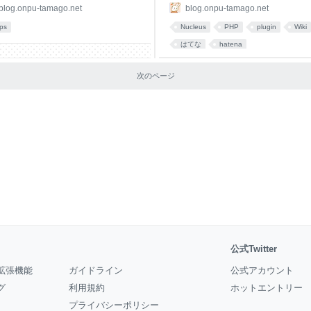
blog.onpu-tamago.net
blog.onpu-tamago.net
ips
Nucleus
PHP
plugin
Wiki
はてな
hatena
次のページ
公式Twitter
拡張機能
ガイドライン
公式アカウント
グ
利用規約
ホットエントリー
プライバシーポリシー