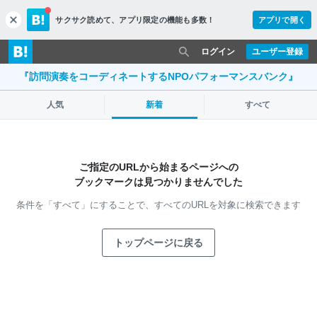
サクサク読めて、
アプリ限定の機能も多数！
アプリで開く
c
l
o
ログイン
ユーザー登録
s
e
『訪問演奏をコーディネートするNPOパフォーマンスバンク』
人気
新着
すべて
ご指定のURLから始まるページへの
ブックマークは見つかりませんでした
条件を「すべて」にすることで、
すべてのURLを対象に検索できます
トップページに戻る