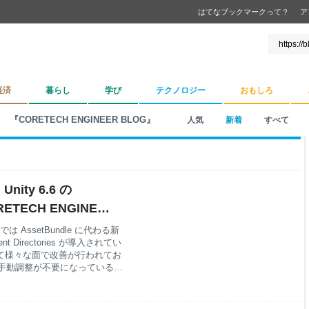
はてなブックマークって？
ア
経済
暮らし
学び
テクノロジー
おもしろ
『CORETECH ENGINEER BLOG』
人気
新着
すべて
ity 6.6 の
ORETECH ENGINEER
は AssetBundle に代わる新
irectories が導入されてい
dle に比べて様々な面で改善が行われてお
粒度の手動調整が不要になっている点
 AssetBundle を利用し
s への移行を検討する大きなモチベー
「ローカルコンテンツのみ」の対応