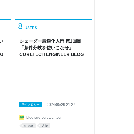
8
USERS
使い
シェーダー最適化入門 第1回目
「条件分岐を使いこなせ」 -
OG
CORETECH ENGINEER BLOG
2024/05/29 21:27
テクノロジー
blog.sge-coretech.com
shader
Unity