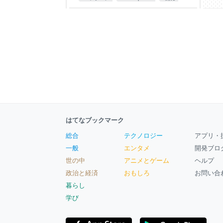
game
はてなブックマーク
総合
テクノロジー
アプリ・
一般
エンタメ
開発ブロ
世の中
アニメとゲーム
ヘルプ
政治と経済
おもしろ
お問い合
暮らし
学び