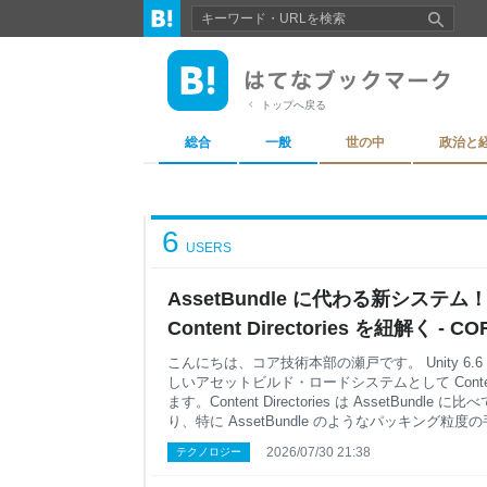
トップへ戻る
総合
一般
世の中
政治と
6
USERS
AssetBundle に代わる新システム！ Un
Content Directories を紐解く - C
BLOG
こんにちは、コア技術本部の瀬戸です。 Unity 6.6 で
しいアセットビルド・ロードシステムとして Content D
ます。Content Directories は AssetBun
り、特に AssetBundle のようなパッキング
やロードのパフォーマンスが改善している点などは、既に
2026/07/30 21:38
テクノロジー
てきたユーザーにとって Content Directorie
ションになるでしょう。なお、Unity 6.6 では