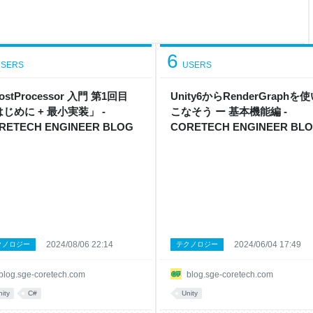
 7 でリモートアセットの配信に
公式による
6
SERS
USERS
PostProcessor 入門 第1回目
Unity6からRenderGraphを
じめに + 最小実装」 -
こなそう ー 基本機能編 -
RETECH ENGINEER BLOG
CORETECH ENGINEER BL
2024/08/06 22:14
2024/06/04 17:49
クノロジー
テクノロジー
blog.sge-coretech.com
blog.sge-coretech.com
nity
C#
Unity