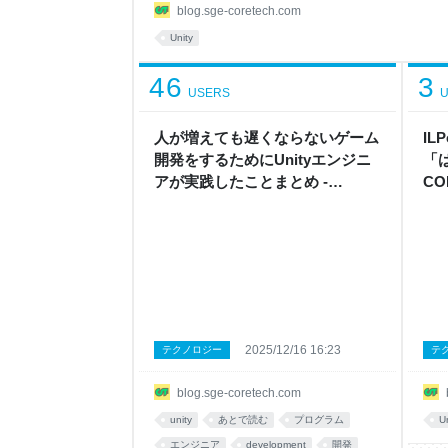
となっていますが、ロードマップによると Unity
blog.sge-coretech.com
も対応すると発表されています。 これは Unity 
Unity
46
3
USERS
U
人が増えても遅くならないゲーム
IL
開発をするためにUnityエンジニ
「は
アが実践したことまとめ -
CO
CORETECH ENGINEER BLOG
2025/12/16 16:23
テクノロジー
テ
blog.sge-coretech.com
unity
あとで読む
プログラム
U
エンジニア
development
開発