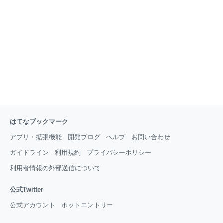
メールが戻ってきます。 このメールを送信するときに
指定するメールアドレスを宛先はエンベロープ To、差
出人はエンベロープ From と言います。 エンベロープ
From は、メールを送信するプロトコル SM
はてなブックマーク
アプリ・拡張機能
開発ブログ
ヘルプ
お問い合わせ
ガイドライン
利用規約
プライバシーポリシー
利用者情報の外部送信について
公式Twitter
公式アカウント
ホットエントリー