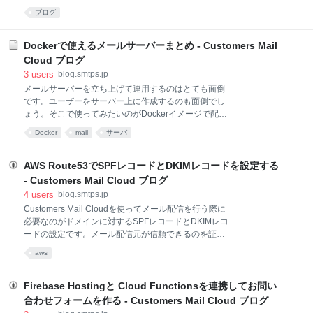
メインを登録します。外部ドメインでもできるはずで
することで、迷惑メールとして処理されるのを防止で
ブログ
すが、今回は試していません。 ドメイン登録 DKIMド
きます。 各ドメイン管理サービスによって設定方法が
メイン設定 Customers Mail Cloudの管理画面で、
異なります。今回はCloudflareでの設定方法を紹介し
DKIM設定を表示します。そして、ドメインを追加し
ます。 Cloudflareでドメインを登録する DKIMドメイ
Dockerで使えるメールサーバーまとめ - Customers Mail
ン設定 DKIMレコードを設定する DKIMレコードの確認
Cloud ブログ
SPFレコードの設定 SPFレコードの確認 まとめ
3
users
blog.smtps.jp
Cloudflareでドメインを登録する まず最初に
メールサーバーを立ち上げて運用するのはとても面倒
Cloudflareにログインしてドメインを登録します。今
です。ユーザーをサーバー上に作成するのも面倒でし
回は外部で登録したドメインをネームサーバー指定す
ょう。そこで使ってみたいのがDockerイメージで配布
る形で利用しています。 DKIMドメイン設定
されているソフトウェアです。これを使えばメールサ
Customers Mail Cloudの管理画面で、DKIM設定を表
Docker
mail
サーバ
ーバーが一瞬で立ち上げられます。 今回は本番運用可
示します。そして、ドメイ
能なもの、開発用など様々なメールサーバーを紹介し
ます。 docker-mailserver/docker-mailserver SMTPや
AWS Route53でSPFレコードとDKIMレコードを設定する
IMAP、LDAP、アンチウィルス/スパムが一つになった
- Customers Mail Cloud ブログ
メールサーバーが立ち上げられます。本番運用も見据
4
users
blog.smtps.jp
えたDockerコンテナとなっています。DKIMやDMARC
Customers Mail Cloudを使ってメール配信を行う際に
も含まれています。 docker-mailserver/docker-
必要なのがドメインに対するSPFレコードとDKIMレコ
mailserver: Production-ready fullstack but simple mail
ードの設定です。メール配信元が信頼できるのを証明
server (SMTP, IMAP, LDAP, Antispam,
することで、迷惑メールとして処理されるのを防止で
aws
きます。 各ドメイン管理サービスによって設定方法が
異なります。今回はAWS Route53での設定方法を紹介
します。 Route53でホストゾーンを作成する まず最初
Firebase Hostingと Cloud Functionsを連携してお問い
にRoute53にログインしてホストゾーンを作成しま
合わせフォームを作る - Customers Mail Cloud ブログ
す。これはドメイン単位で作成しますので、ドメイン