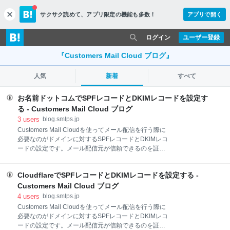
サクサク読めて、
アプリ限定の機能も多数！
アプリで開く
c
l
o
ログイン
ユーザー登録
s
e
『Customers Mail Cloud ブログ』
人気
新着
すべて
お名前ドットコムでSPFレコードとDKIMレコードを設定す
る - Customers Mail Cloud ブログ
3
users
blog.smtps.jp
Customers Mail Cloudを使ってメール配信を行う際に
必要なのがドメインに対するSPFレコードとDKIMレコ
ードの設定です。メール配信元が信頼できるのを証明
することで、迷惑メールとして処理されるのを防止で
きます。 各ドメイン管理サービスによって設定方法が
CloudflareでSPFレコードとDKIMレコードを設定する -
異なります。今回はお名前ドットコムでの設定方法を
紹介します。 お名前ドットコムでホストゾーンを作成
Customers Mail Cloud ブログ
する DKIMドメイン設定 DKIMレコードを設定する
4
users
blog.smtps.jp
DKIMレコードの確認 SPFレコードの設定 SPFレコー
Customers Mail Cloudを使ってメール配信を行う際に
ドの確認 まとめ お名前ドットコムでホストゾーンを作
必要なのがドメインに対するSPFレコードとDKIMレコ
成する まず最初にお名前ドットコムにログインしてド
ードの設定です。メール配信元が信頼できるのを証明