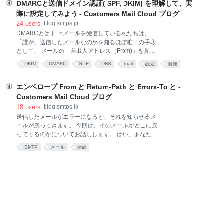
になっています。 メールサーバに接続する メール送信
DMARCと送信ドメイン認証( SPF, DKIM) を理解して、実
するときに、まず初めに行うことはメールサーバに接
際に設定してみよう - Customers Mail Cloud ブログ
続することです。 はい、そこズッコケない！！ メール
24
users
blog.smtps.jp
送信するクライアント（メーラー）の送信設定には、
DMARCとは 日々メールを受信している私たちは、
SMTPサーバのホスト名、ポート番号、認証、暗号化
「誰が」送信したメールなのかを知るほぼ唯一の手段
などの項目があります。 各SMTPサーバもこれらの情
として、 メールの「差出人アドレス（From)」を見て
報を公開しており、メーラーはその設定を行えば送信
います。 しかし、電子メールは仕組み上、From を自
できます。 さて、受け付けたメールサーバはそのメー
DKIM
DMARC
SPF
DNS
mail
設定
開発
由に設定することができます。 この仕組みと人の習慣
ルをどうするのでしょうか？ メーラーは世界中のどの
を悪用し、From を企業やブランドのドメインになり
メールアドレスに送信する場合でも、設定した
すまして人々を信用させて、 フィッシング行為が行わ
エンベロープ From と Return-Path と Errors-To と -
れるケースがあります。 このようなケースでは、直接
Customers Mail Cloud ブログ
の被害者はもちろん、 なりすまされた企業やブランド
18
users
blog.smtps.jp
にも大きな被害が発生することが考えられます。 電子
送信したメールがエラーになると、それを知らせるメ
メールを取り扱う企業や組織の間では、こうしたなり
ールが戻ってきます。 今回は、そのメールがどこに戻
すましの問題に対して、 送信ドメイン認証の導入を進
ってくるのかについてお話しします。 はい、あなた。
めてきました。 送信ドメイン認証とは、DNSを利用し
『そんなの送信した人の所に決まってるよ。』と思い
て、ドメイン所有者が許可した者が送信したメールで
SMTP
メール
mail
ましたね。 その通り。送信した人の所です。 でも、そ
あるかを検証する技術です。 現在、SPF(Sender
の送信した人って誰？ 普通の郵便、紙のヤツね、あれ
Policy Framework) と
を思い出すと宛先の他に差出人の住所・氏名も書きま
すよね。 それで、宛先が間違っているとその差出人の
所に「宛先不明」みたいなゴム印を押されて戻ってき
ます。 メールも同様です。 メールを送信するときには
宛先のメールアドレスの他に差出人のメールアドレス
も指定します。 この差出人のメールアドレスにエラー