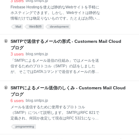
3
users
blog.smtps.jp
名を入力します。 ホストゾーンの作成 作成すると、ネ
Firebase Hostingを使えば静的なWebサイトを手軽に
ームサーバのアドレスが生成されます。このネームサ
ホスティングできます。しかし、Webサイトは静的な
ーバのアドレスを任意のドメイン管理サービスのネー
情報だけでは物足りないものです。たとえばお問い合
ムサーバ設定に適用します。そうすることで、DNS設
わせフォームなど、動的な要素も組み込みたくなるで
定はRoute53で行えるようになります。 ネームサーバ
Mail
Web制作
development
しょう。 Firebase HostingにはCloud Functions for
のアドレス DKIMドメイン設定 Customers Mail
Firebaseと連携して動的コンテンツやAPIを追加する
機能があります。今回はその機能を使ってお問い合わ
SMTPで送信するメールの形式 - Customers Mail Cloud
せフォームを作ってみました。 Hosting側の設定
ブログ
firebase CLIでプロジェクトを作成したら、
3
users
blog.smtps.jp
firebase.jsonを開きます。そして、次のようにリライ
「SMTPによるメール送信の仕組み」ではメールを送
ト条件を追加します。 "rewrites": [ { "source":
信するためのプロトコル（SMTP）の話をしました
"/functions/**", "function":"contact" } ] Hosting側にて、
が、 そこではDATAコマンドで送信するメールの形式
HTMLでお問い合わせフォームを作ります。今回は
については言及しませんでした。 今回は、メールの形
式について説明します。 ７ビット 基本的にSMTPは７
SMTPによるメール送信のしくみ - Customers Mail Cloud
ビットのプロトコルです。 それでやり取りされるメー
ルも７ビットのコードを使用します。 この７ビットで
ブログ
あることが、様々な制約を生みメールの形式を複雑に
6
users
blog.smtps.jp
しています。 ヘッダと本文 メールは大きくヘッダと本
メールを送信するために使用するプロトコル
文に分けられます。 ヘッダは、ヘッダ名と値の対にな
（SMTP）について説明します。 SMTPはRFC 821で
っておりコロン:で区切られます。 Date: Fri, 29 Sep
定義され、何回か改定して現在はRFC 5321になって
2017 14:32:15 +0900 SMTPの１行は1000オクテット
います。 改定により細かなところは変わっていますが
programming
（≒バイト）なので、無制限に長くすることはできま
基本は同じです。 互換性を保持していてRFC 821の仕
せん。 そのために複数行で表現できるようになってい
様で送信しても現在のメールサーバは受け付けること
ます。 実際には1000オクテットまで伸ばさずに78オ