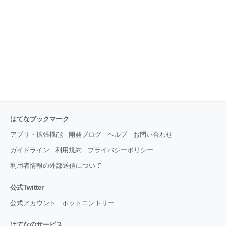
って欲しい。 本書の主人公は、北条泰時。執権殿と、
北条時房（泰時の叔父で泰時の父、義時の弟）。連署
という執権をサポートする役目を担っていた）。 泰時
とトキューサ♪ 「鎌倉殿」では、泰時と時房（トキ
はてなブックマーク
アプリ・拡張機能
開発ブログ
ヘルプ
お問い合わせ
ガイドライン
利用規約
プライバシーポリシー
利用者情報の外部送信について
公式Twitter
公式アカウント
ホットエントリー
はてなのサービス