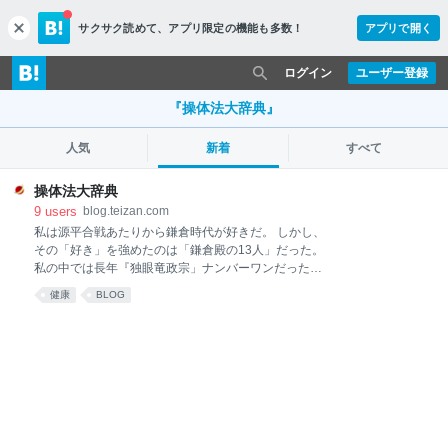
サクサク読めて、
アプリ限定の機能も多数！
アプリで開く
c
l
o
ログイン
ユーザー登録
s
e
『操体法大辞典』
人気
新着
すべて
操体法大辞典
9
users
blog.teizan.com
私は源平合戦あたりから鎌倉時代が好きだ。 しかし、
その「好き」を強めたのは「鎌倉殿の13人」だった。
私の中では長年『独眼竜政宗」ナンバーワンだったの
だが、今や「鎌倉殿」か「新選組！」か「光る君へ」
健康
BLOG
のどれか迷っている。 大河ドラマ 鎌倉殿の１３人 完
全版 第壱集 ブルーレイ BOX NHKエンタープライズ
Amazon ちなみに「鎌倉殿に出てくる『畠山重忠』と
関係あるんですか」と聞かれるが、うちはどうやら埼
玉の（重忠さんのところ）の畠山ではなく（繋がりが
ないということはないと思うが）、東北系の畠山らし
い。 「鎌倉殿」の重忠はよかったけどね。もう、中川
大志主演でスピンオフで「武士の鑑」みたいな映画作