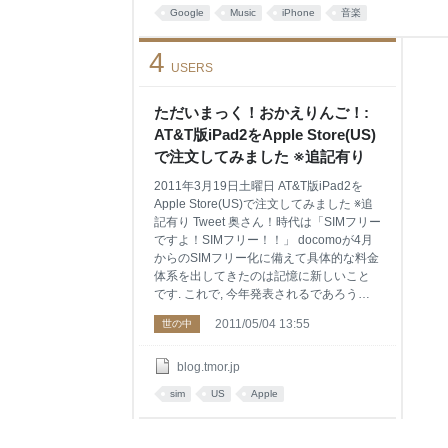
Google
Music
iPhone
音楽
4
USERS
ただいまっく！おかえりんご！:
AT&T版iPad2をApple Store(US)
で注文してみました ※追記有り
2011年3月19日土曜日 AT&T版iPad2を
Apple Store(US)で注文してみました ※追
記有り Tweet 奥さん！時代は「SIMフリー
ですよ！SIMフリー！！」 docomoが4月
からのSIMフリー化に備えて具体的な料金
体系を出してきたのは記憶に新しいこと
です. これで, 今年発表されるであろう
iPhone 5(SIMフリー版)をマトモに
2011/05/04 13:55
世の中
docomoで運用できる！と期待している方
も多いかと思います. データ通信だけに関
しては, docomoの通信回線を間借りした
blog.tmor.jp
MVNO(仮想移動体サービス事業者)である
sim
US
Apple
日本通信も選択肢の1つになるでしょう.
さてさて, いつもより長く前置きを書いて
焦らしておりますが... タイトルの通り, 読