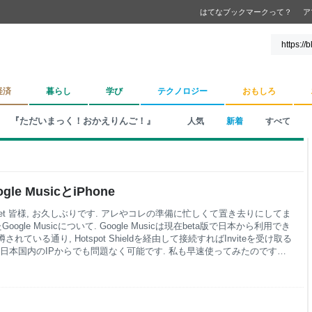
はてなブックマークって？
ア
経済
暮らし
学び
テクノロジー
おもしろ
『ただいまっく！おかえりんご！』
人気
新着
すべて
 MusicとiPhone
one Tweet 皆様, お久しぶりです. アレやコレの準備に忙しくて置き去りにしてま
gle Musicについて. Google Musicは現在beta版で日本から利用でき
ている通り, Hotspot Shieldを経由して接続すればInviteを受け取る
日本国内のIPからでも問題なく可能です. 私も早速使ってみたのです
ストリーミング)で, シンプルな機能しかありません. しかし, これがとて
自分では使いこなせない容量です. Mac版のiTu