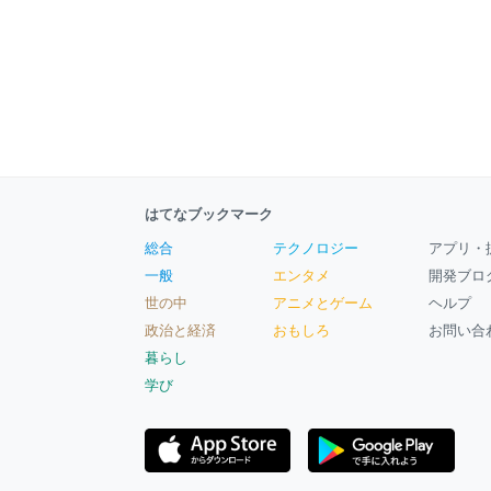
んで時のごとく, 端的に言うまでもなく
iPad 2 Wi-Fi+3G(AT&T)版を注文しちゃい
ました！ というわけで, 実際の注文手
はてなブックマーク
総合
テクノロジー
アプリ・
一般
エンタメ
開発ブロ
世の中
アニメとゲーム
ヘルプ
政治と経済
おもしろ
お問い合
暮らし
学び