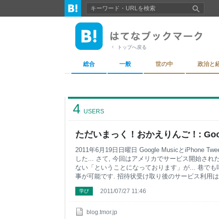
トップへ戻る
総合
一般
世の中
政治と
4
USERS
ただいまっく！おかえりんご！: Google
2011年6月19日日曜日 Google MusicとiPh
した... さて, 今回はアメリカでサービス開始されたGoo
ない「ということになっております」が... 巷でも噂され
事が可能です. 招待状受け取り後のサービス利用は
が... ベーシックな考え(音楽をクラウド上に置いて
2011/07/27 11:46
学び
も便利なのです. 容量は2万曲. とてもじゃないけど
blog.tmor.jp