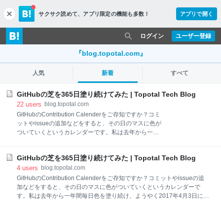
サクサク読めて、
アプリ限定の機能も多数！
アプリで開く
c
l
o
ログイン
ユーザー登録
s
e
『blog.topotal.com』
人気
新着
すべて
GitHubの芝を365日塗り続けてみた | Topotal Tech Blog
22
users
blog.topotal.com
GitHubのContribution Calenderをご存知ですか？コミ
ットやissueの追加などをすると、その日のマスに色が
ついていくというカレンダーです。私は去年から一年
間毎日色を塗り続け、ようやく2017年4月3日に365日
全ての色塗りを達成しました！ 【祝】365日GitHubの
GitHubの芝を365日塗り続けてみた | Topotal Tech Blog
芝塗り達成しました！！！！！！
pic.twitter.com/iRtyqrJQsL — sawa-zen
4
users
blog.topotal.com
(@sawada_tkys) April 3, 2017 ※ 個人のアカウントと
GitHubのContribution Calenderをご存知ですか？コミットやissueの追
社用アカウントは別れているのでプライベートの作業
加などをすると、その日のマスに色がついていくというカレンダーで
のみが反映されています。 なぜ始めようと思ったの
す。私は去年から一年間毎日色を塗り続け、ようやく2017年4月3日に
か？ 作りたい物が多すぎて毎日コツコツ作業したかっ
365日全ての色塗りを達成しました！ 【祝】365日GitHubの芝塗り達成
た @rrreeeyyyに煽られたから 何かを「毎日続ける」
しました！！！！！！ pic.twitter.com/iRtyqrJQsL — sawa-zen