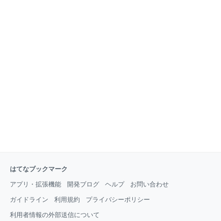
という事をしたことがなかった はじめは一ヶ月くらい
(@sawada_tkys) April 3, 2017 ※ 個人のアカウントと社用アカウントは
続けばいいかと軽い気持ちで始めましたが、一ヶ月続
別れているのでプライベートの作業のみが反映されています。 なぜ始め
けてしまうとルー
ようと思ったのか？ 作りたい物が多すぎて毎日コツコツ作業したかった
@rrreeeyyyに煽られたから 何かを「毎日続ける」という事をしたことが
なかった はじめは一ヶ月くらい続けばいいかと軽い気持ちで始めました
が、一ヶ月続けてしまうとルー
はてなブックマーク
アプリ・拡張機能
開発ブログ
ヘルプ
お問い合わせ
ガイドライン
利用規約
プライバシーポリシー
利用者情報の外部送信について