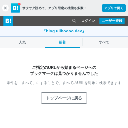
サクサク読めて、
アプリ限定の機能も多数！
アプリで開く
c
l
o
ログイン
ユーザー登録
s
e
『blog.uliboooo.dev』
人気
新着
すべて
ご指定のURLから始まるページへの
ブックマークは見つかりませんでした
条件を「すべて」にすることで、
すべてのURLを対象に検索できます
トップページに戻る