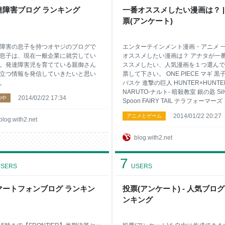
達障害ブログ ランキング
一番オススメしたい漫画は？ |
票(アンケート)
障害の息子を持つオヤジのブログで
エンターテインメント漫画・アニメ 
息子は、現在一般企業に就労してい
オススメしたい漫画は？ アナタが一
。発達障害児を育てている親御さん
ススメしたい、人気漫画を１つ選んで
立つ情報を発信していきたいと思い
票して下さい。 ONE PIECE マギ 黒
。
バスケ 進撃の巨人 HUNTER×HUNTE
NARUTO-ナルト- 暗殺教室 銀の匙 Silv
2014/02/22 17:34
の中
Spoon FAIRY TAIL テラフォーマーズ
2014/01/22 20:27
アニメとゲーム
blog.with2.net
blog.with2.net
7
SERS
USERS
マートフォンブログ ランキン
投票(アンケート) - 人気ブロ
ンキング