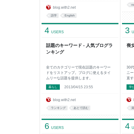
n
blog.with2.net
語学
English
4
3
USERS
U
話題のキーワード - 人気ブログラ
喪
ンキング
全てのカテゴリーで現在話題のキーワー
30
ドをリストアップ。ブログに使えるタイ
ニー
ムリーな話題を提供します。
直す
2013/04/15 23:55
暮らし
学
blog.with2.net
ランキング
あとで読む
6
4
USERS
U