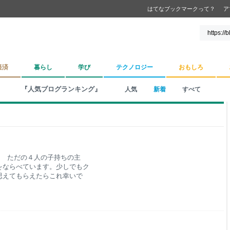
はてなブックマークって？
ア
経済
暮らし
学び
テクノロジー
おもしろ
『人気ブログランキング』
人気
新着
すべて
。 ただの４人の子持ちの主
をならべています。少しでもク
思えてもらえたらこれ幸いで