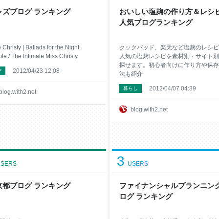
ャズブログ ランキング
おいしい塩麹の作り方＆レシピ
人気ブログランキング
 Christy | Ballads for the Night
クックパッド、楽天など塩麹のレシピ
le / The Intimate Miss Christy
人気の塩麹レシピを素材別・サイト別
探せます。初心者向けに作り方や保存
2012/04/23 12:08
び
法も紹介
2012/04/07 04:39
暮らし
blog.with2.net
blog.with2.net
3
SERS
USERS
京都ブログ ランキング
ファイナンシャルプランニン
ログ ランキング