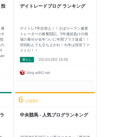
 投
デイトレードブログ ランキング
一番
デイトレ7年目突入！！さぼりーマン兼業
番オ
トレーダーの株奮闘記。5年連続負けの相
投
場の養分が去年ついに年間プラス達成！！
子の
何回転んでも立ち上がれ！今年は倍倍ファ
R
イトだ！！
er
2013/12/02 16:59
暮らし
blog.with2.net
6
USERS
グラ
中央競馬 - 人気ブログランキング