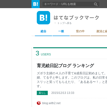
トップへ戻る
総合
一般
世の中
政治と
3
USERS
育児絵日記ブログ ランキング
ズボラ主婦の４人の子育て&成長日記初めまして
婦、てる子と申します。このブログは、私の日常
スリッと笑ってもらえたり、「あるある〜！」と
す。
2015/12/13 13:33
暮らし
blog.with2.net