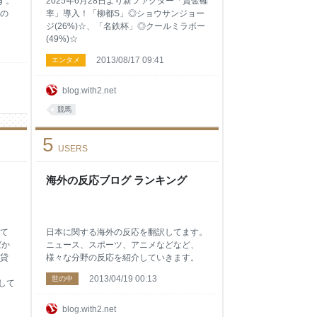
す。
2025年6月28日より新ファクター「賞金確
の
率」導入！「柳都S」◎ショウサンジョー
ジ(26%)☆、「名鉄杯」◎クールミラボー
(49%)☆
2013/08/17 09:41
エンタメ
blog.with2.net
競馬
5
USERS
海外の反応ブログ ランキング
て
日本に関する海外の反応を翻訳してます。
ばか
ニュース、スポーツ、アニメなどなど、
貸
様々な分野の反応を紹介していきます。
2013/04/19 00:13
世の中
して
blog.with2.net