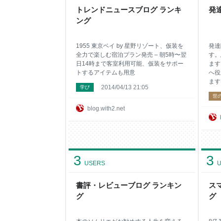
トレンドニュースブログ ランキ
発
ング
1955 東京ベイ by 星野リゾート、仮装を
発達
全力で楽しむ宿泊プラン発売 – 朝5時〜翌
す。
日14時まで客室利用可能、仮装をサポー
ます
トするアイテムも用意
へ役
ます
2014/04/13 21:05
学び
世
blog.with2.net
3
3
USERS
U
書評・レビューブログ ランキン
ス
グ
グ