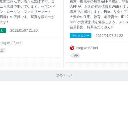
駅前に住んでいるたんぽぽです。コ
東京下町浅草の独立系FP事務所、非
ニ４店舗で働いています。セブン-イ
のFPが、お金の有用情報をWEBセミ
ン・ローソン・ファミリーマート
講座でお届けします。Fire、リタイア
店舗）の店員です。写真を撮るのが
大資金の住宅、教育、老後資金、iDe
です♪
NISAの資産形成を勉強しよう。メル
会員募集、特典もたくさん!!
2012/01/07 21:30
らし
2012/01/07 21:22
テクノロジー
blog.with2.net
blog.with2.net
生活
FP
次のページ