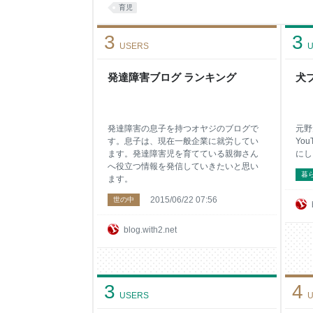
育児
3
3
USERS
U
発達障害ブログ ランキング
犬
発達障害の息子を持つオヤジのブログで
元野
す。息子は、現在一般企業に就労してい
Yo
ます。発達障害児を育てている親御さん
にし
へ役立つ情報を発信していきたいと思い
暮
ます。
2015/06/22 07:56
世の中
blog.with2.net
3
4
USERS
U