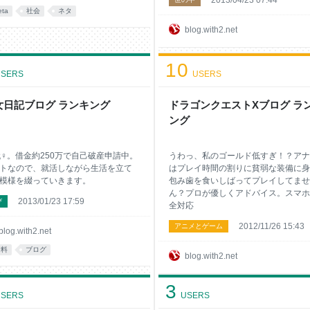
2013/04/23 07:44
eta
社会
ネタ
blog.with2.net
10
SERS
USERS
女日記ブログ ランキング
ドラゴンクエストXブログ ラ
ング
代♀。借金約250万で自己破産申請中。
うわっ、私のゴールド低すぎ！？アナ
トなので、就活しながら生活を立て
はプレイ時間の割りに貧弱な装備に身
模様を綴っていきます。
包み歯を食いしばってプレイしてませ
ん？プロが優しくアドバイス。スマホ
2013/01/23 17:59
び
全対応
2012/11/26 15:43
アニメとゲーム
blog.with2.net
資料
ブログ
blog.with2.net
3
SERS
USERS