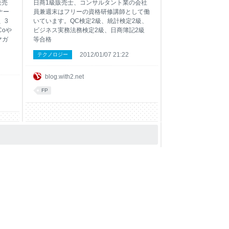
販売
日商1級販売士、コンサルタント業の会社
ナー
員兼週末はフリーの資格研修講師として働
、3
いています。QC検定2級、統計検定2級、
Coや
ビジネス実務法務検定2級、日商簿記2級
マガ
等合格
2012/01/07 21:22
テクノロジー
blog.with2.net
FP