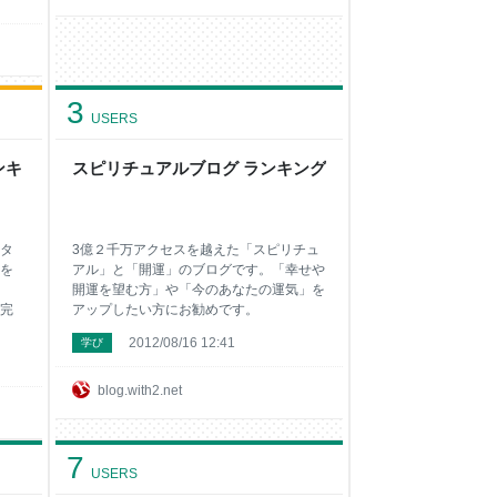
3
USERS
ンキ
スピリチュアルブログ ランキング
タ
3億２千万アクセスを越えた「スピリチュ
を
アル」と「開運」のブログです。「幸せや
開運を望む方」や「今のあなたの運気」を
完
アップしたい方にお勧めです。
2012/08/16 12:41
学び
blog.with2.net
7
USERS