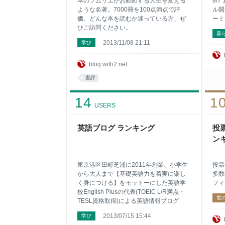
本のソムリエがお勧めする人生を変える
8/
ような名著。7000冊を100点満点で評
ル開
価。どんな本を読むか迷っている方、ぜ
ーミ
ひご訪問ください。
暮
2013/11/08 21:11
学び
blog.with2.net
書評
14
1
USERS
英語ブログ ランキング
投票
ン
東京港区田町芝浦に2011年創業、小学生
投票
から大人まで【基礎英語力を着実に楽し
多数
く身につける】をモットーにした英語学
フィ
校English Plusの代表(TOEIC L/R満点・
世
TESL資格取得)による英語情報ブログ
2013/07/15 15:44
学び