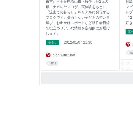
東京から千葉県流山市へ移住した2児の
月島
母・ナガレヤマコが、実体験をもとに
ンビ
「流山での暮らし」をリアルに発信する
レブ
ブログです。失敗しない子どもの習い事
（２
選び、お出かけスポットなど移住者目線
好き
で役立つリアルな情報を定期的にお届け
暮
します。
2012/01/07 21:30
暮らし
blog.with2.net
生活