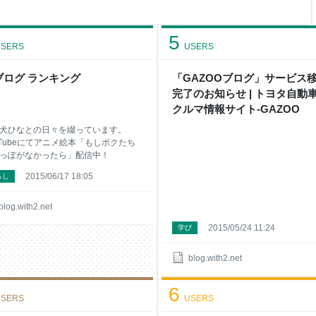
5
SERS
USERS
ブログ ランキング
「GAZOOブログ」サービス
完了のお知らせ | トヨタ自動
クルマ情報サイト‐GAZOO
犬ひなとの日々を綴っています。
uTubeにてアニメ絵本「もしボクたち
っぽがなかったら」配信中！
2015/06/17 18:05
らし
blog.with2.net
2015/05/24 11:24
学び
blog.with2.net
6
SERS
USERS