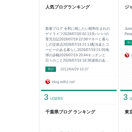
人気ブログランキング
ジ
新着ブログ 令和に残したい昭和生まれの
June
ゲイライフ2026/07/20 02:13天パパパの
Peop
育児日記2026/07/19 22:08マネーと暮ら
学
しの交差点2026/07/19 21:13配当金とコ
ーヒーのある暮らし2026/07/19 21:05地
球の歩幅2026/07/19 20:44キッチンと
日々のこと2026/07/19 18:36湯気のある
風景2026/07/19 18:29小さな食卓の物語
2012/04/29 10:37
学び
2026/07/19 18:20エヴィルバースト
2026/07/19 17:49リゾートゴルフ
2026/07/19 17:06水が止まった日のトイ
blog.with2.net
レ対策2026/07/19 14:35とらぽん萌フィ
ギュア部2026/07/19 09:32IIKKO.（イッ
3
3
コ）｜賃貸インテリア実例ガイド
USERS
U
2026/07/19 07:52こっこの日記帳
2026/07/19 04:52カフェインとプロテイ
千葉県ブログ ランキング
東
ンの日々2026