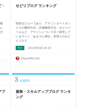
 -
せどりブログ ランキング
集
現役せどらーであり、アマゾンカートボッ
に
クスの獲得方法・評価獲得方法・せどりツ
方
ールなど、アマゾンについて日々研究して
いるサイト「あまぞん神社」管理人のせど
りブログ
2012/03/30 16:19
学び
blog.with2.net
3
USERS
グブ
資格・スキルアップブログ ランキ
ング