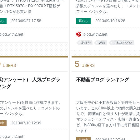
7 15時まで【FRONTIER】半期決算セー
投票(アンケート)を自由に作成できま
催！RTX 5070・RX 9070 XT搭載ゲ
多数のジャンルを選べたり、コメント
ングPCがお買い得
フィードバックも。
2013/09/27 17:58
2013/09/10 16:28
らし
暮らし
blog.with2.net
blog.with2.net
あほか
Web
これはひどい
0
5
USERS
USERS
(アンケート) - 人気ブログラ
不動産ブログ ランキング
キング
(アンケート)を自由に作成できます。
大阪を中心に不動産投資と管理を行っ
のジャンルを選べたり、コメントの
います。この10年以上は物件の購入
ードバックも。
りで、管理物件と借り入れが激増。賃
マンション・オフィス・店舗・倉庫な
2013/07/10 12:39
の中
ど、約800の店子さん相手に毎日奮闘
います
blog.with2.net
世の中