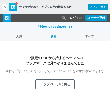
サクサク読めて、
アプリ限定の機能も多数！
アプリで開く
c
l
o
ログイン
ユーザー登録
s
e
『blog.yapodu.co.jp』
人気
新着
すべて
ご指定のURLから始まるページへの
ブックマークは見つかりませんでした
条件を「すべて」にすることで、
すべてのURLを対象に検索できます
トップページに戻る