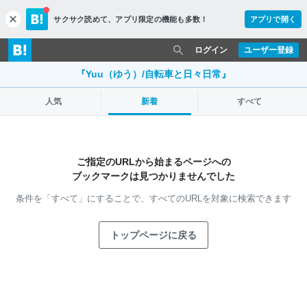
サクサク読めて、
アプリ限定の機能も多数！
アプリで開く
c
l
o
ログイン
ユーザー登録
s
e
『Yuu（ゆう）/自転車と日々日常』
人気
新着
すべて
ご指定のURLから始まるページへの
ブックマークは見つかりませんでした
条件を「すべて」にすることで、
すべてのURLを対象に検索できます
トップページに戻る