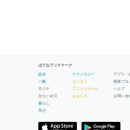
はてなブックマーク
総合
テクノロジー
アプリ・
一般
エンタメ
開発ブロ
世の中
アニメとゲーム
ヘルプ
政治と経済
おもしろ
お問い合
暮らし
学び