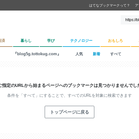
はてなブックマークって？
ア
経済
暮らし
学び
テクノロジー
おもしろ
『blog5g.tottokug.com』
人気
新着
すべて
ご指定のURLから始まるページへの
ブックマークは見つかりませんでし
条件を「すべて」にすることで、
すべてのURLを対象に検索できます
トップページに戻る