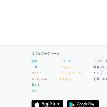
はてなブックマーク
総合
テクノロジー
アプリ・
一般
エンタメ
開発ブロ
世の中
アニメとゲーム
ヘルプ
政治と経済
おもしろ
お問い合
暮らし
学び