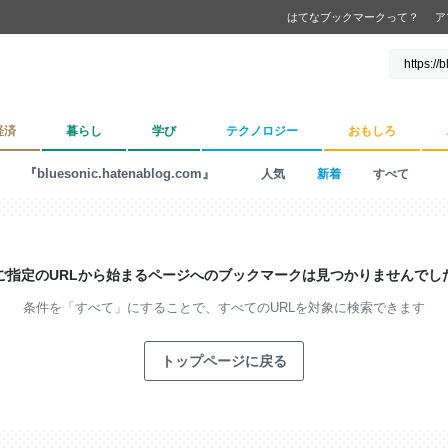
はてなブックマークって？
ア
経済
暮らし
学び
テクノロジー
おもしろ
『bluesonic.hatenablog.com』
人気
新着
すべて
ご指定のURLから始まるページへの
ブックマークは見つかりませんでし
条件を「すべて」にすることで、
すべてのURLを対象に検索できます
トップページに戻る