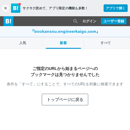
サクサク読めて、
アプリ限定の機能も多数！
アプリで開く
c
l
o
ログイン
ユーザー登録
s
e
『bookansou.engineerkaigo.com』
人気
新着
すべて
ご指定のURLから始まるページへの
ブックマークは見つかりませんでした
条件を「すべて」にすることで、
すべてのURLを対象に検索できます
トップページに戻る