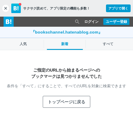
サクサク読めて、
アプリ限定の機能も多数！
アプリで開く
c
l
o
ログイン
ユーザー登録
s
e
『bookschannel.hatenablog.com』
人気
新着
すべて
ご指定のURLから始まるページへの
ブックマークは見つかりませんでした
条件を「すべて」にすることで、
すべてのURLを対象に検索できます
トップページに戻る