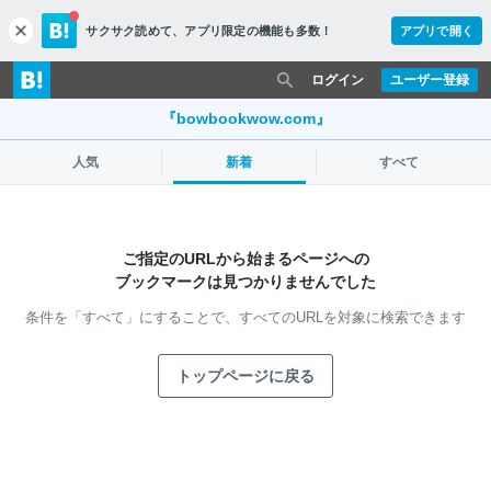
サクサク読めて、
アプリ限定の機能も多数！
アプリで開く
c
l
o
ログイン
ユーザー登録
s
e
『bowbookwow.com』
人気
新着
すべて
ご指定のURLから始まるページへの
ブックマークは見つかりませんでした
条件を「すべて」にすることで、
すべてのURLを対象に検索できます
トップページに戻る