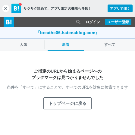
サクサク読めて、
アプリ限定の機能も多数！
アプリで開く
c
l
o
ログイン
ユーザー登録
s
e
『breathe06.hatenablog.com』
人気
新着
すべて
ご指定のURLから始まるページへの
ブックマークは見つかりませんでした
条件を「すべて」にすることで、
すべてのURLを対象に検索できます
トップページに戻る