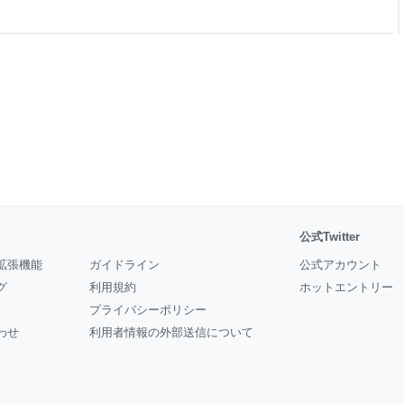
様に「こんな場所があるんだな
なぁ」と、少しでも各地域のこ
奈良県生駒市） 【スポンサー
などの著作権は当ブログの
公式Twitter
拡張機能
ガイドライン
公式アカウント
グ
利用規約
ホットエントリー
プライバシーポリシー
わせ
利用者情報の外部送信について