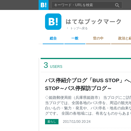
トップへ戻る
総合
一般
世の中
政治と
3
USERS
バス停紹介ブログ「BUS STOP」へよ
STOP～バス停探訪ブログ～
◇姫路郵便局前（兵庫県姫路市） 当ブログにご訪
当ブログでは、全国各地のバス停を、周辺の観光
白いもの・魅力・発見や、バス停名・地名の由来
グです。 全国の各地域には、有名なものからあま
地・風景・歴史などが多数存在しており、魅力で満
2017/11/30 20:24
暮らし
の多くの地域にはバス路線が通っており、各地域
の住民を乗せ毎日走っています。 当ブログではバ