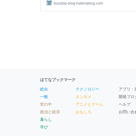
バス停周辺の魅力・発見などを紹介し、読者の皆
busstop-blog.hatenablog.com
ぁ～」とか「ここにはこのようなものがあるんだ
とを知ってもらえたら嬉しいです。 ◇東生駒駅（
リンク】 ☆注意事項☆ ・当ブログの写真・文章
はてなブックマーク
総合
テクノロジー
アプリ・
一般
エンタメ
開発ブロ
世の中
アニメとゲーム
ヘルプ
政治と経済
おもしろ
お問い合
暮らし
学び