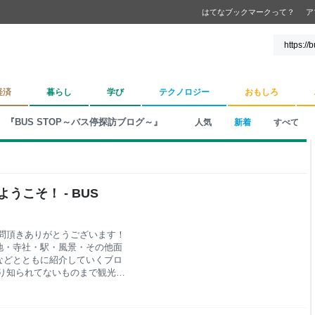
はてなブックマークって？
ア
経済
暮らし
学び
テクノロジー
おもしろ
『BUS STOP～バス停探訪ブログ～』
人気
新着
すべて
うこそ！ - BUS
問頂きありがとうございます！
地・寺社・駅・風景・その他面
などとともに紹介していくブロ
り知られてないものまで観光
ち溢れています。 また、全国
にバス停が置かれ、バスは地域
ス停を軸にして、筆者が訪れた