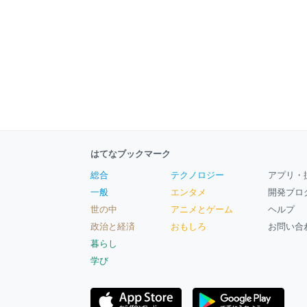
はてなブックマーク
総合
テクノロジー
アプリ・
一般
エンタメ
開発ブロ
世の中
アニメとゲーム
ヘルプ
政治と経済
おもしろ
お問い合
暮らし
学び