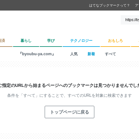
はてなブックマークって？
ア
経済
暮らし
学び
テクノロジー
おもしろ
『byoubu-ya.com』
人気
新着
すべて
ご指定のURLから始まるページへの
ブックマークは見つかりませんでし
条件を「すべて」にすることで、
すべてのURLを対象に検索できます
トップページに戻る