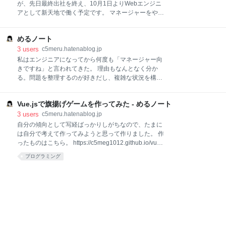
Webアプリケ
ねるら先生（@karupanerura）と、著名なフロントエ
が、先日最終出社を終え、10月1日よりWebエンジニ
ンドヤンキーことymrl先生（@ymrl）で、婚姻届にサ
アとして新天地で働く予定です。 マネージャーをやっ
インをしたのはfreeeのボールペンです。笑 その節は
てみたことに対して後悔はしていません。 どんなマネ
本当に、ありがとうございました。 それはさておきわ
ージャーかと言われると言語化が難しいのですが、ピ
たしたち、去年の今頃はまだ赤の他人だったのに、2
めるノート
ープルマネジメントがメインで、プロジェクトマネジ
月末につきあい始め、3月末にプロポーズを受け、6月
メントのサポートとプロダクトマネジメントのサポー
3
users
c5meru.hatenablog.jp
に引っ越しを済ませ、今に至ります。
トもしていたのかなたぶん、という感じです。後半は
私はエンジニアになってから何度も「マネージャー向
めっちゃ採用してました。 前職で過ごした時間は本当
きですね」と言われてきた。 理由もなんとなく分か
にあっという間で、振り返ってみると在籍期間全体で
る。問題を整理するのが好きだし、複雑な状況を構造
見ても、あまりコードは書いてなかったなあと思いま
化するのも好きだし、人の認識を揃えるのも好きだか
す。 ですが、急成長している会社で経営層とコミュニ
らだ。 技術的な課題が絡み合っている状況を見ると、
ケーションをとることができ、とても信頼していただ
Vue.jsで旗揚げゲームを作ってみた - めるノート
まずは図にしたり論点を書き出したりしたくなる。 そ
けたことや、エンジニアだけではなく多くの素晴らし
ういう振る舞いをすると、「それってマネージャーの
3
users
c5meru.hatenablog.jp
いメンバーと仕事ができたことなど、貴重な経験がた
仕事ですよね」と言われてきたし、実際にマネージャ
自分の傾向として写経ばっかりしがちなので、たまに
くさんありました。 当時はとにかく「人」について考
ーになってみたこともあった。 そして時には、もっと
は自分で考えて作ってみようと思って作りました。 作
えることが多かったな
直接的に「技術の人じゃないね」と言われたこともあ
ったものはこちら。 https://c5meg1012.github.io/vue-
った。 当時の私は、その言葉を半分受け入れていた。
flag/ ↓リポジトリ https://github.com/c5meg1012/vue-
プログラミング
でもずっと違和感も持っていた。 私はマネージャーに
flag JavaScriptのフレームワークの話題でよく出てく
なりたいわけではなかった 誤解のないように言うと、
る、 componentをどう切るかが難しい データをどう
マネージャーという仕事を否定したいわけではない。
持つかが難しい どこまで大きくなったら
実際に優れたマネージャーにもたくさん出会ってき
Vuex（Redux）を入れれば良いのかが難しい という
た。ただ、自分がやりたいこととは少し違った。 私は
感覚を、だいぶ理解できるようになったと共に、その
人事評価に強い興
あたりの甘さが思いっきり出た感じになりました。。
Vuexを入れればApp.vueはほぼ表示に専念できるのか
も、と思ったり。 あと、この手のJavaScriptはどうや