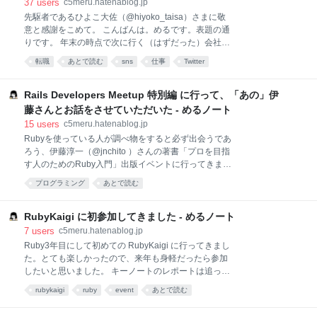
37
users
c5meru.hatenablog.jp
についての知識が浅かったので、まずは docker-
先駆者であるひよこ大佐（@hiyoko_taisa）さまに敬
compose.yml が読めるようになるまで勉強してみまし
意と感謝をこめて。 こんばんは。めるです。表題の通
た。 読んだもの 読みたかったもの いろいろ勉強して
りです。 年末の時点で次に行く（はずだった）会社が
解決した後に読んだけど、これを先に読みたかったw
決まりまして、1月末で退職をしていました。 しか
転職
あとで読む
sns
仕事
Twitter
booth.pm booth.pm docker-compose のnetworkについ
し、最終出社1日を残したあたりで状況が一転、内定
て DockerとComposeの基本的なところを勉強した
を辞退して転職活動を再開することになりました。 内
ら、インフラに詳しいメ
定を辞退した理由については、直接聞いてもらうか、
Rails Developers Meetup 特別編 に行って、「あの」伊
時期でお察しください。。 有給を使いきっていたのも
藤さんとお話をさせていただいた - めるノート
あり、もともとバッファで2週間だけ無職になること
15
users
c5meru.hatenablog.jp
にしていましたが、それにしても早く職に就かねばな
Rubyを使っている人が調べ物をすると必ず出会うであ
らない、ということでTwitterで求職してみることにし
ろう、伊藤淳一（@jnchito ）さんの著書「プロを目指
ました。 諸事情により、ゆる募。 Rails歴1年2ヶ月、
す人のためのRuby入門」出版イベントに行ってきまし
PHP歴1年、フロントエンド歴3年程度のエンジニアを
た。 techplay.jp 著書はこちら ruby-book.jnito.com 動
雇ってもいいよ、というところ。 その他の経歴等につ
プログラミング
あとで読む
機は単純で、物理の伊藤さんがひと目見たかったから
きましては、TwitterプロフィールのURLをご参照くだ
です。 自分は伊藤さんの記事と、その視点がとても好
さい。— める＠3/1から
きで、そこには以下のような理由があります。 文系出
RubyKaigi に初参加してきました - めるノート
身エンジニアだから（自分も文系出身なので） 元バン
7
users
c5meru.hatenablog.jp
ドマンだから（自分も音楽漬けだったことがあるの
Ruby3年目にして初めての RubyKaigi に行ってきまし
で） フルリモートだから（旦那がフルリモートなの
た。とても楽しかったので、来年も身軽だったら参加
で） 読む人、相手の気持ちを考えているから そこに裏
したいと思いました。 キーノートのレポートは追って
付けられた分かりやすさがあるから などなど。 今日の
会社ブログにあげる予定なので、ここではセッション
rubykaigi
ruby
event
あとで読む
話で出ていたものもありますが、過去の記事でも取り
以外の話を箇条書きしていきます。 知見 朝早めに行っ
上げられていたことがあります。 ↓文系エンジニアの
て公式ノベルティをもらわないとTシャツのサイズが