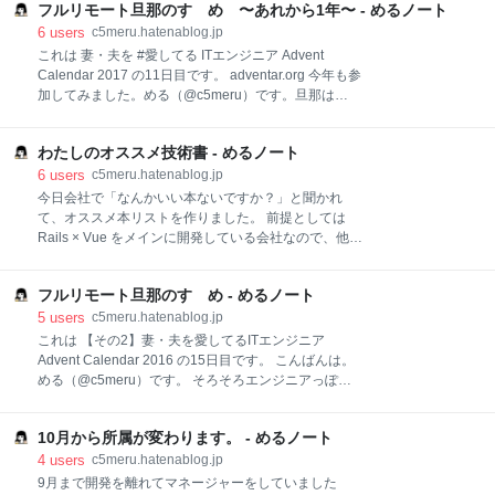
くだり↓ blog.jnito.com ↓読む人の気持ちを
なくなるらしい スポンサーのノベルティも早めに回ら
フルリモート旦那のすゝめ 〜あれから1年〜 - めるノート
ないとなくなる 荷物は少なめがよい 飲み会が川で行わ
6
users
c5meru.hatenablog.jp
れるらしい カラオケではジャンル別に部屋ができるら
これは 妻・夫を #愛してる ITエンジニア Advent
しい partyをしっかりチェックして、ちゃんと夜の予定
Calendar 2017 の11日目です。 adventar.org 今年も参
を定めるべし 前夜祭の船とコード懇親会、面白そうだ
加してみました。める（@c5meru）です。旦那は
ったけど埋まっちゃってた 飛行機のチェックインは早
@polidog です。 昨年は新婚だったので以下のような
すぎるくらいがちょうど良い 行きの飛行機がかなりギ
記事を書きまして、大きな反響をいただき、ありがと
リギリになってしまった よかったこと エモリハウスに
わたしのオススメ技術書 - めるノート
うございました。 c5meru.hatenablog.jp 今年は「あれ
突撃した エモリハウス ぼっちにならない 一方で団体
から1年」ということで、もうちょっとみなさんがフ
6
users
c5meru.hatenablog.jp
行動もきつくない 17人もい
ルリモートの配偶者との暮らしをイメージしやすいよ
今日会社で「なんかいい本ないですか？」と聞かれ
うに書こうと思います。 フルリモートがひとつの働き
て、オススメ本リストを作りました。 前提としては
方として、より一般的になりますよう... もくじ フルリ
Rails × Vue をメインに開発している会社なので、他の
モートって？ わが家のフルリモート旦那 デメリット
バックエンド・フロントエンドの情報はない感じで
（わが家の場合） メリット（わが家の場合） フルリモ
す。。 オススメ本って人によって違うので、幅広いジ
ート旦那のすゝめ フルリモートって？ フルでリモート
フルリモート旦那のすゝめ - めるノート
ャンルを心がけました。 未読のものもあるのでなんと
ワークなことです（雑）。 リモートワークについては
も言えませんが😅、せっかくなので、ここに残してお
5
users
c5meru.hatenablog.jp
以下をご参照ください。
こうと思います。 反省としては、Railsに関する本、
これは 【その2】妻・夫を愛してるITエンジニア
Vanilla.jsに関する本、データベースに関する本、イン
Advent Calendar 2016 の15日目です。 こんばんは。
フラに関する中級者以上向けの本を知らないんだな
める（@c5meru）です。 そろそろエンジニアっぽい
あ、わたし。と思いました。 特にDBとインフラは、
ことをしてみたいなぁと思い、空いていたところに参
もうちょっとがんばらねば。 あとから思い出したら黙
加させていただきました。 わたしの旦那さまであり、
って追加してるかもです。 Web全般 Webを支える技
10月から所属が変わります。 - めるノート
PHPer / Symfonyのレジェンドでもあるポリドッグ
術 Real World HTTP ハイパフォーマンス ブラウザネ
（@polidog）先生と結婚したのは今年の10月12日で
4
users
c5meru.hatenablog.jp
ットワーキング テスト駆動開発 体系的に学ぶ 安全な
す。 証人になっていただいたのは、Perlの星、かるぱ
9月まで開発を離れてマネージャーをしていました