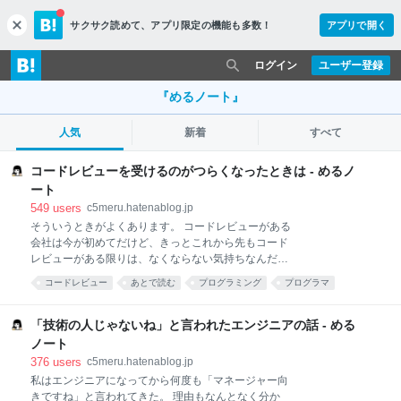
サクサク読めて、
アプリ限定の機能も多数！
アプリで開く
c
l
o
ログイン
ユーザー登録
s
e
『めるノート』
人気
新着
すべて
コードレビューを受けるのがつらくなったときは - めるノ
ート
549
users
c5meru.hatenablog.jp
そういうときがよくあります。 コードレビューがある
会社は今が初めてだけど、きっとこれから先もコード
レビューがある限りは、なくならない気持ちなんだと
思います。 だから、そんなときに振り返れるようなも
コードレビュー
あとで読む
プログラミング
プログラマ
のを残しておきます。 「コードレビュー つらい」でグ
programming
エンジニア
コミュニケーション
仕事
コード
グってみると、はてな匿名ダイアリーのこんな記事が
見つかりました。 anond.hatelabo.jp さすがに、ここ
「技術の人じゃないね」と言われたエンジニアの話 - める
会社
までヒドいケースを経験したことはないし異常だと思
ノート
ったけれど、以下のくだりは自分の胸にすごく刺さり
376
users
c5meru.hatenablog.jp
ました。 私はプログラマに向いていないんじゃないか
私はエンジニアになってから何度も「マネージャー向
と思う。よいプロダクトを作る上で強い言葉を交えた
きですね」と言われてきた。 理由もなんとなく分か