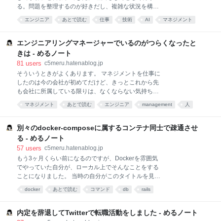
議論が必要不可欠ならば、それに強いストレスを感じ
る。問題を整理するのが好きだし、複雑な状況を構造
てしまう私はプログラマとして適正がないのでは？ 刺
化するのも好きだし、人の認識を揃えるのも好きだか
さったのですが、それでも自分はここでやっていかな
エンジニア
あとで読む
仕事
技術
AI
マネジメント
らだ。 技術的な課題が絡み合っている状況を見ると、
くちゃならないと思っているので、つらくなったとき
management
engineer
career
engineering
まずは図にしたり論点を書き出したりしたくなる。 そ
にいつでも読み返せるよう、見つけた記事・資料をま
ういう振る舞いをすると、「それってマネージャーの
エンジニアリングマネージャーでいるのがつらくなったと
仕事ですよね」と言われてきたし、実際にマネージャ
きは - めるノート
ーになってみたこともあった。 そして時には、もっと
81
users
c5meru.hatenablog.jp
直接的に「技術の人じゃないね」と言われたこともあ
そういうときがよくあります。 マネジメントを仕事に
った。 当時の私は、その言葉を半分受け入れていた。
したのは今の会社が初めてだけど、きっとこれから先
でもずっと違和感も持っていた。 私はマネージャーに
も会社に所属している限りは、なくならない気持ちな
なりたいわけではなかった 誤解のないように言うと、
んだと思います。 だから、そんなときに振り返れるよ
マネージャーという仕事を否定したいわけではない。
マネジメント
あとで読む
エンジニア
management
人
うなものを残しておきます。 ...時が経つのは早いもの
実際に優れたマネージャーにもたくさん出会ってき
読み物
技術
まとめ
で、コードレビューを受けるのがつらかったわたし
た。ただ、自分がやりたいこととは少し違った。 私は
も、気がついたらチームリーダーになっていました。
別々のdocker-composeに属するコンテナ同士で疎通させ
人事評価に強い興
今では、当時自分自身が書いた記事を読んで、レビュ
る - めるノート
アーとして考える日々を送っています。 煽りタイトル
57
users
c5meru.hatenablog.jp
で申し訳ないのですが、マネジメントを始めてまだ1
もう3ヶ月くらい前になるのですが、Dockerを雰囲気
ヶ月しか経っていません。 けれど、なんとなく、 コー
でやっていた自分が、ローカル上でそんなことをする
ドを書く時間が減ってしまったことに対する不安 自分
ことになりました。 当時の自分がこのタイトルを見て
は何も生産していないのではないか 今後のキャリアど
も「ハァ？？？」みたいな気持ちになったと思いま
うしよう？ 職場の人間関係に対して常にアンテナを張
docker
あとで読む
コマンド
db
rails
す。。。 dockerを理解するために読んだもの、読みた
っていなければいけない気がする不安 Slackから目が
かったもの 最初の時点で、インフラに詳しいメンバー
離せない あそこで話している人たち、何を話している
から 「たぶん network を設定するんだと思いますよ
内定を辞退してTwitterで転職活動をしました - めるノート
の
ー」 と言われていたんですが、とにかく自分はDocker