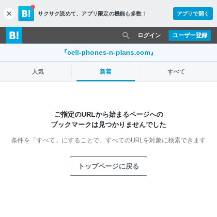
サクサク読めて、
アプリ限定の機能も多数！
アプリで開く
c
l
o
ログイン
ユーザー登録
s
e
『cell-phones-n-plans.com』
人気
新着
すべて
ご指定のURLから始まるページへの
ブックマークは見つかりませんでした
条件を「すべて」にすることで、
すべてのURLを対象に検索できます
トップページに戻る