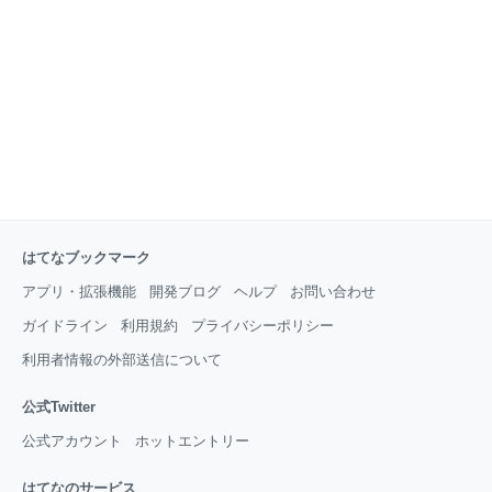
は多いと思うのですが、「それがどういう理由で大切
なのか」「それを自分たちのチームで実践するために
はどういう方法をとるとよいのか」ということを知る
機会はそれほど多くありません。本書ではこうした
Tipsの背景まで丁寧に、体系的に教えてくれます。 周
はてなブックマーク
アプリ・拡張機能
開発ブログ
ヘルプ
お問い合わせ
ガイドライン
利用規約
プライバシーポリシー
利用者情報の外部送信について
公式Twitter
公式アカウント
ホットエントリー
はてなのサービス