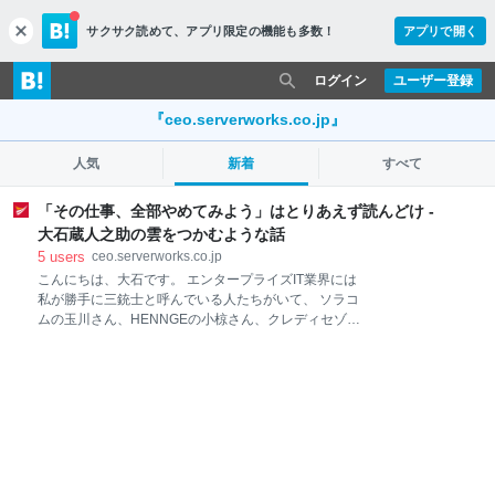
サクサク読めて、
アプリ限定の機能も多数！
アプリで開く
c
l
o
ログイン
ユーザー登録
s
e
『ceo.serverworks.co.jp』
人気
新着
すべて
「その仕事、全部やめてみよう」はとりあえず読んどけ -
大石蔵人之助の雲をつかむような話
5
users
ceo.serverworks.co.jp
こんにちは、大石です。 エンタープライズIT業界には
私が勝手に三銃士と呼んでいる人たちがいて、 ソラコ
ムの玉川さん、HENNGEの小椋さん、クレディセゾン
の小野さんという40代3人の経営者を「これから日本
のエンタープライズIT業界を変えていく3人」として、
いろんなところで紹介させて頂いているのですが、そ
んな小野さんが「本を書いた」とのことだったので早
速読んでみました。 結論を先に言うと、 「IT業界の人
はとりあえず全員読んどけ」 です。 こういう情報過多
の時代ですから「DX」だの「シリコンバレーの流儀」
だの「2ピザルール」だのを断片的に見聞きすること