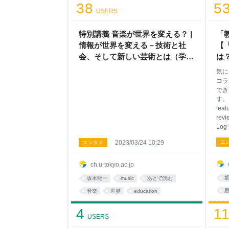
38
5
USERS
特別講義 音楽が世界を変える？ |
「
情報が世界を変える－技術と社
【
会、そして新しい芸術とは（学術
は？
俯瞰講義） | UTokyo Channel
Cha
気に
コラ
でき
す。 Y
feat
revi
Log 
2023/03/24 10:29
エ
エンタメ
ch.u-tokyo.ac.jp
坂本龍一
music
あとで読む
音楽
世界
education
4
1
USERS