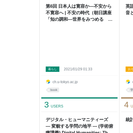
第6回 日本人は寛容か―不安から
英
不寛容へ | 不安の時代（朝日講座
音と
「知の調和―世界をみつめる 未
来を創る」2020年度講義） |
UTokyo Channel
2021/01/29 01:33
暮らし
お
ch.u-tokyo.ac.jp
book
3
4
USERS
U
デジタル・ヒューマニティーズ
統計
― 変貌する学問の地平 ― (学術俯
瞰講義) Digital Humanities: The