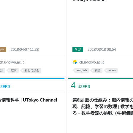
2018/04/07 11:38
2018/03/18 08:54
の中
学び
ch.u-tokyo.ac.jp
ch.u-tokyo.ac.jp
統計
教育
あとで読む
english
英語
video
4
SERS
USERS
情報科学 | UTokyo Channel
第6回 脳の仕組み：脳内情報
現、記憶、学習の数理 | 数学
る－数学者達の挑戦（学術俯
義） | UTokyo Channel