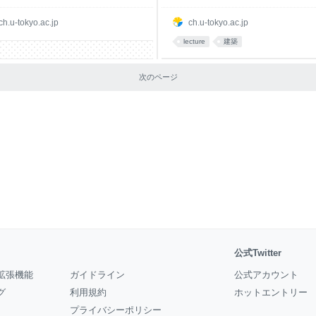
ch.u-tokyo.ac.jp
ch.u-tokyo.ac.jp
lecture
建築
次のページ
公式Twitter
拡張機能
ガイドライン
公式アカウント
グ
利用規約
ホットエントリー
プライバシーポリシー