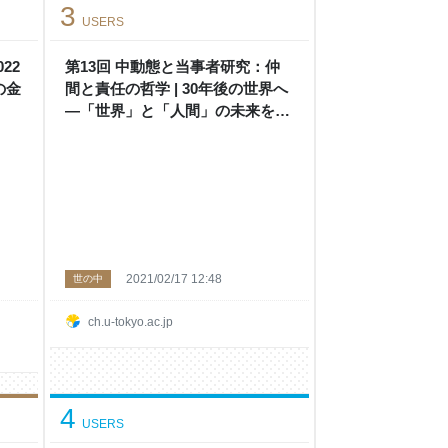
3
USERS
22
第13回 中動態と当事者研究：仲
の金
間と責任の哲学 | 30年後の世界へ
―「世界」と「人間」の未来を共
に考える（学術フロンティア講
義） | UTokyo Channel
2021/02/17 12:48
世の中
ch.u-tokyo.ac.jp
4
USERS