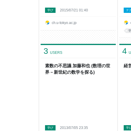
2015/07/21 01:40
学び
テ
ch.u-tokyo.ac.jp
3
4
USERS
U
素数の不思議 加藤和也 (数理の世
経営
界－新世紀の数学を探る)
2013/07/05 23:35
学び
学