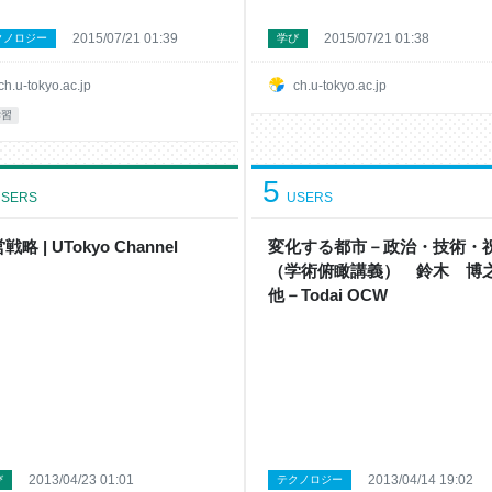
2015/07/21 01:39
2015/07/21 01:38
クノロジー
学び
ch.u-tokyo.ac.jp
ch.u-tokyo.ac.jp
学習
5
SERS
USERS
戦略 | UTokyo Channel
変化する都市－政治・技術・
（学術俯瞰講義） 鈴木 
他－Todai OCW
2013/04/23 01:01
2013/04/14 19:02
び
テクノロジー