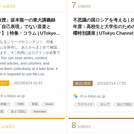
3
7
USERS
USERS
webサービス
サービス
情報
教授」坂本龍一の東大講義録
不思議の国ロシアを考える | 20
「自己表現」でない音楽と
年度：高校生と大学生のため
】 | 特集・コラム | UTokyo
曜特別講座 | UTokyo Channel
nnel
なるシリーズやコンテンツ、特集・
ムを保存し、あとからまとめて確認
ます。 ※ご利用にはログインが必要で
ou can save series, content,
ured articles, and columns, and
ew them collectively at a later time. ※
in is required to use My List.
2023/03/24 02:42
ンタメ
2022/07/14 17:55
政治と経済
ch.u-tokyo.ac.jp
ch.u-tokyo.ac.jp
坂本龍一
YMO
音楽
music
ウクライナ
ロシア
あとで読む
思想
あとで読む
interview
教育
動画
1
8
USERS
USERS