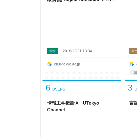
Transfiguration of the Academic
Horizon (Global Focus on
Knowledge) | UTokyo
OpenCourseWare
2018/12/21 13:34
学び
世
ch.u-tokyo.ac.jp
6
3
USERS
U
情報工学概論Ａ | UTokyo
言語
Channel