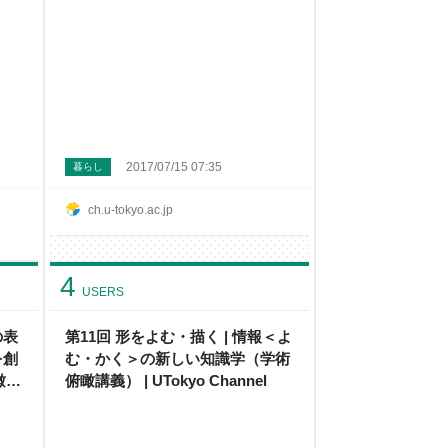
2017/07/15 07:35
暮らし
ch.u-tokyo.ac.jp
4
USERS
の表
第11回 形をよむ・描く | 情報＜よ
を創
む・かく＞の新しい知識学（学術
瞰講
俯瞰講義） | UTokyo Channel