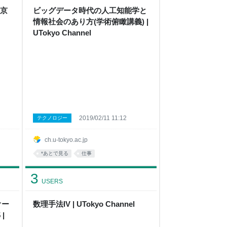
東京
ビッグデータ時代の人工知能学と
情報社会のあり方(学術俯瞰講義) |
UTokyo Channel
2019/02/11 11:12
テクノロジー
ch.u-tokyo.ac.jp
*あとで見る
仕事
3
USERS
オー
数理手法IV | UTokyo Channel
|