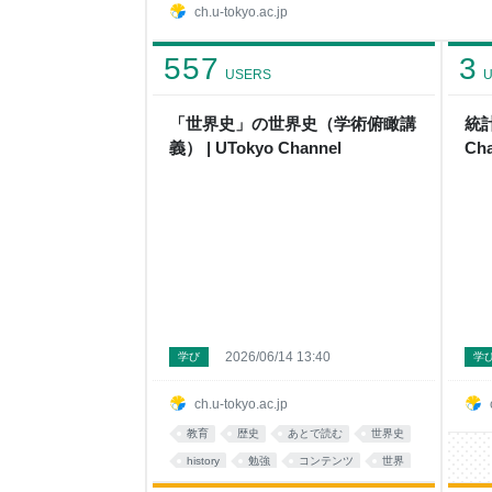
ch.u-tokyo.ac.jp
557
3
USERS
U
「世界史」の世界史（学術俯瞰講
統計
義） | UTokyo Channel
Cha
2026/06/14 13:40
学び
学
ch.u-tokyo.ac.jp
教育
歴史
あとで読む
世界史
history
勉強
コンテンツ
世界
資料
講義