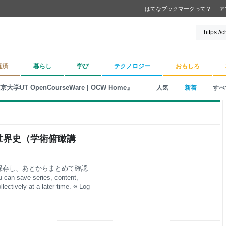
はてなブックマークって？
ア
経済
暮らし
学び
テクノロジー
おもしろ
大学UT OpenCourseWare | OCW Home』
人気
新着
すべ
の世界史（学術俯瞰講
保存し、あとからまとめて確認
e series, content,
lectively at a later time. ※ Log