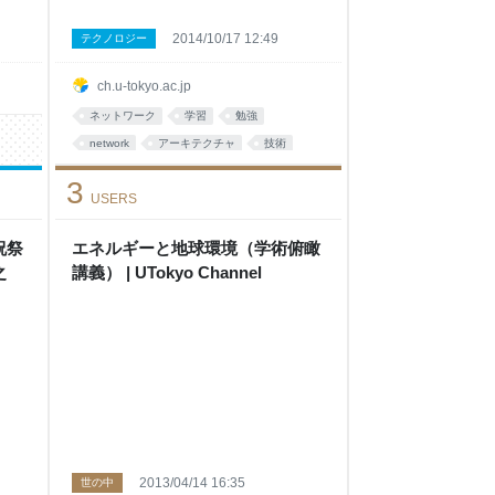
2014/10/17 12:49
テクノロジー
ch.u-tokyo.ac.jp
ネットワーク
学習
勉強
network
アーキテクチャ
技術
データ
大学
教育
3
USERS
祝祭
エネルギーと地球環境（学術俯瞰
博之
講義） | UTokyo Channel
2013/04/14 16:35
世の中