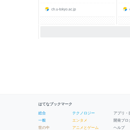
ch.u-tokyo.ac.jp
はてなブックマーク
総合
テクノロジー
アプリ・
一般
エンタメ
開発ブロ
世の中
アニメとゲーム
ヘルプ