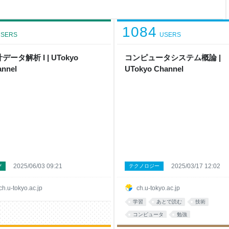
1084
SERS
USERS
データ解析 I | UTokyo
コンピュータシステム概論 |
nnel
UTokyo Channel
2025/06/03 09:21
2025/03/17 12:02
び
テクノロジー
ch.u-tokyo.ac.jp
ch.u-tokyo.ac.jp
学習
あとで読む
技術
コンピュータ
勉強
プログラミング
システム