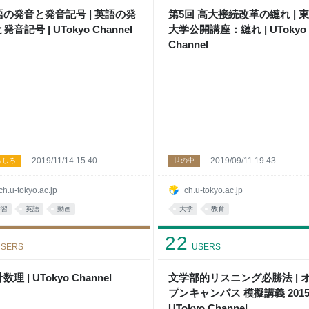
語の発音と発音記号 | 英語の発
第5回 高大接続改革の縺れ | 
発音記号 | UTokyo Channel
大学公開講座：縺れ | UTokyo
Channel
2019/11/14 15:40
2019/09/11 19:43
もしろ
世の中
ch.u-tokyo.ac.jp
ch.u-tokyo.ac.jp
学習
英語
動画
大学
教育
22
SERS
USERS
数理 | UTokyo Channel
文学部的リスニング必勝法 | 
プンキャンパス 模擬講義 2015 
UTokyo Channel