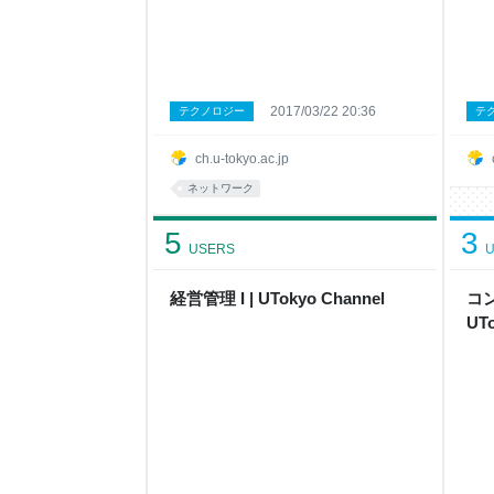
2017/03/22 20:36
テクノロジー
テ
ch.u-tokyo.ac.jp
ネットワーク
5
3
USERS
U
経営管理 I | UTokyo Channel
コ
UTo