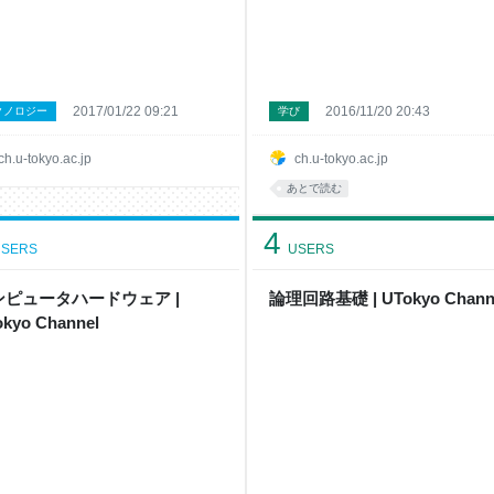
2017/01/22 09:21
2016/11/20 20:43
クノロジー
学び
ch.u-tokyo.ac.jp
ch.u-tokyo.ac.jp
あとで読む
4
SERS
USERS
ンピュータハードウェア |
論理回路基礎 | UTokyo Chann
kyo Channel