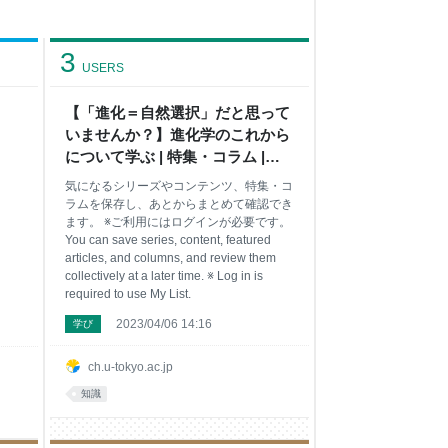
3
USERS
【「進化＝自然選択」だと思って
いませんか？】進化学のこれから
について学ぶ | 特集・コラム |
UTokyo Channel
気になるシリーズやコンテンツ、特集・コ
ラムを保存し、あとからまとめて確認でき
ます。 ※ご利用にはログインが必要です。
You can save series, content, featured
articles, and columns, and review them
collectively at a later time. ※ Log in is
required to use My List.
2023/04/06 14:16
学び
ch.u-tokyo.ac.jp
知識