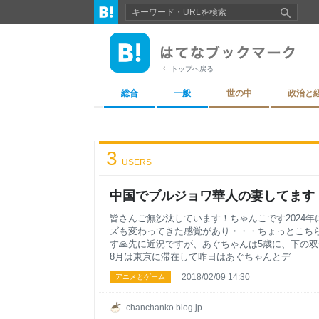
トップへ戻る
総合
一般
世の中
政治と
3
USERS
中国でブルジョワ華人の妻してます
皆さんご無沙汰しています！ちゃんこです2024
ズも変わってきた感覚があり・・・ちょっとこち
す🙏先に近況ですが、あぐちゃんは5歳に、下の
8月は東京に滞在して昨日はあぐちゃんとデ
2018/02/09 14:30
アニメとゲーム
chanchanko.blog.jp