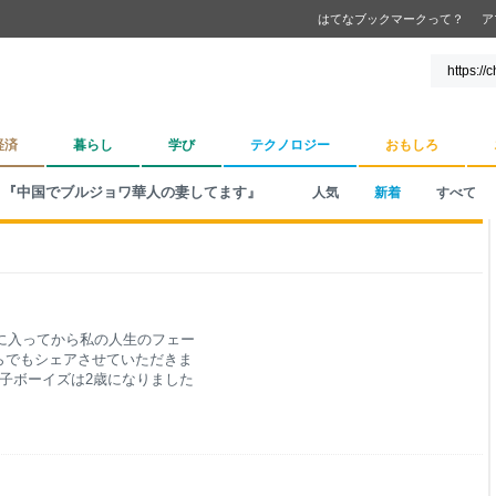
はてなブックマークって？
ア
経済
暮らし
学び
テクノロジー
おもしろ
『中国でブルジョワ華人の妻してます』
人気
新着
すべて
年に入ってから私の人生のフェー
らでもシェアさせていただきま
双子ボーイズは2歳になりました