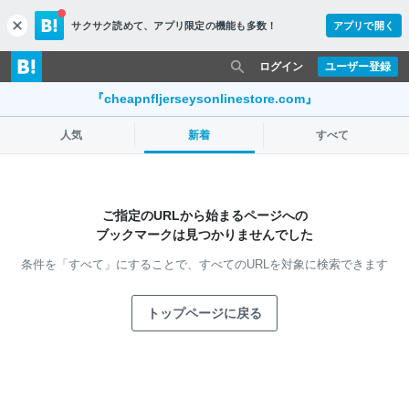
サクサク読めて、
アプリ限定の機能も多数！
アプリで開く
c
l
o
ログイン
ユーザー登録
s
e
『cheapnfljerseysonlinestore.com』
人気
新着
すべて
ご指定のURLから始まるページへの
ブックマークは見つかりませんでした
条件を「すべて」にすることで、
すべてのURLを対象に検索できます
トップページに戻る