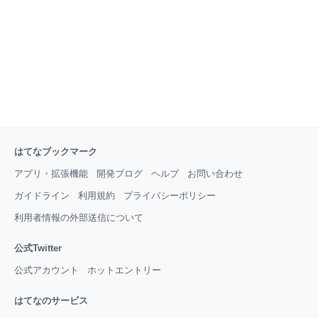
リック、ガラムマサラ）も適当にイン。 （カレールー
のパッケージの裏に書いてある作り方通りに作るのが
一番美味しくなるようにできているのだとわかってい
るけど、ついついスパイスを足さずにはいられない
私） ④水を加えて煮ます
はてなブックマーク
アプリ・拡張機能
開発ブログ
ヘルプ
お問い合わせ
ガイドライン
利用規約
プライバシーポリシー
利用者情報の外部送信について
公式Twitter
公式アカウント
ホットエントリー
はてなのサービス