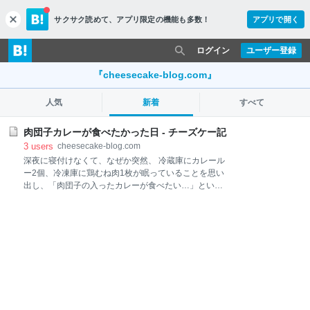
サクサク読めて、
アプリ限定の機能も多数！
アプリで開く
c
l
o
ログイン
ユーザー登録
s
e
『cheesecake-blog.com』
人気
新着
すべて
肉団子カレーが食べたかった日 - チーズケー記
3
users
cheesecake-blog.com
深夜に寝付けなくて、なぜか突然、 冷蔵庫にカレール
ー2個、冷凍庫に鶏むね肉1枚が眠っていることを思い
出し、「肉団子の入ったカレーが食べたい…」という
衝動に駆られました。 真夜中にカレー作る気力はない
ので、とりあえず鶏むね肉を冷蔵庫で解凍しておい
て、翌日のお昼に作ることに。 ①鶏むね肉は包丁でト
ントンと細かく切ってミンチにして、木綿豆腐をちょ
っと混ぜてふんわりさせ、塩こしょう少々をして丸め
ます。 ②ホールスパイスは家にあったもの（クロー
ブ、カルダモン、唐辛子）を適当に油で炒め、玉ねぎ
みじん切りを炒めて、にんにく、しょうがのみじん切
りも加えます。 ③手持ちのパウダースパイス（ターメ