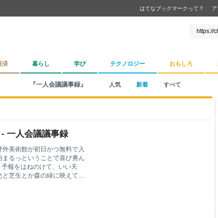
はてなブックマークって？
ア
経済
暮らし
学び
テクノロジー
おもしろ
『一人会議議事録』
人気
新着
すべて
 - 一人会議議事録
野外美術館が初日かつ無料で入
始まるっということで喜び勇ん
るという予報をはねのけて、いい天
光と芝生とか森の緑に映えてて
ました。脳内に何かしらがほと
た。 入り口あたりの「ねこの
お土産売り場 夕方くらいにもう
違う雰囲気になっている。屋外