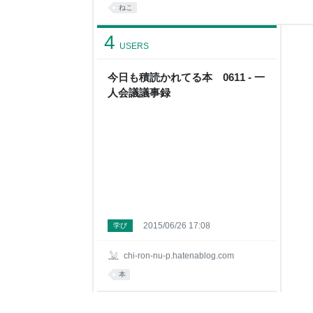
展示の面白いところかもしれない。 おみやげ、大
ねこ
欲がそそられ、目眩する気分。気に入ったポスト
をGETしてきました。 屋外の展示ということで巨
4
USERS
今日も積読かれてる本 0611 - 一
人会議議事録
2015/06/26 17:08
学び
chi-ron-nu-p.hatenablog.com
本