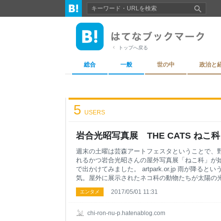
トップへ戻る
総合
一般
世の中
政治と
5
USERS
岩合光昭写真展 THE CATS ねこ科
週末の土曜は芸森アートフェスタということで、
れるかつ岩合光昭さんの屋外写真展「ねこ科」が
で出かけてみました。 artpark.or.jp 雨が降
気。屋外に展示されたネコ科の動物たちが太陽の
なんとも言えない、イイモノを見た感に満たされ
2017/05/01 11:31
エンタメ
ばしって写真をパシャパシャと撮り楽しんでいまし
橋」 「ねこの丘」 「ねこの森」 「ねこの家」 
一回見に行く、太陽の光の加減がまた変わって、
chi-ron-nu-p.hatenablog.com