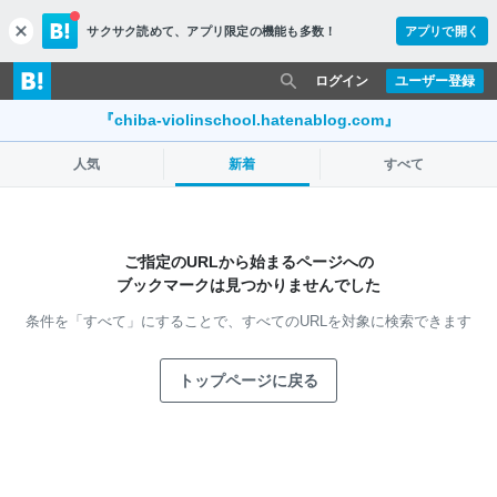
サクサク読めて、
アプリ限定の機能も多数！
アプリで開く
c
l
o
ログイン
ユーザー登録
s
e
『chiba-violinschool.hatenablog.com』
人気
新着
すべて
ご指定のURLから始まるページへの
ブックマークは見つかりませんでした
条件を「すべて」にすることで、
すべてのURLを対象に検索できます
トップページに戻る