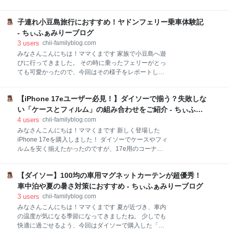
十字の隙間ができるように並べます。 2. 卵液を流し込
姿を見て、またまた感動してしまいました。子どもが
む よく溶いた卵を、食パンの隙間を埋めるようにフラ
一生懸命がんばる姿って、ほんとに胸が熱くなりま
イパン全体へ流し込みます。 パンと卵が一体化するよ
子連れ小豆島旅行におすすめ！ヤドンフェリー乗車体験記
す！ ダンスを始めて2年で驚くほどの成長 最後に ダン
うに、弱火から中火でじっくり火を通していきます。
スを始めて2年で驚くほどの成長 私がダンス好きなこ
- ちぃふぁみりーブログ
3. ひっくり返す 卵の周りが固ま
ともあって、ちびクマちゃんがダンスを習い始めてか
3
users
chii-familyblog.com
ら早いもので2年が経ちました。 最初はステップを踏
みなさんこんにちは！ママくまです 家族で小豆島へ遊
むだけでも新鮮だったのに、今ではステージの上で
びに行ってきました。 その時に乗ったフェリーがとっ
堂々と、そして何よりいつも楽しそうに踊る姿に、た
ても可愛かったので、今回はその様子をレポートしま
だただ感心するばかりです。 子どもの成長の早さに
す。小豆島へ行くときは、ぜひ「ヤドンフェリー」に
は、本当にいつも驚かされます。 緑のパンツにツイン
乗ってみてください！ 船内に入ると、どこを見てもヤ
テールがバッチリ決まっていて、親バカですが本当に
【iPhone 17eユーザー必見！】ダイソーで揃う？失敗しな
ドンだらけ！ デッキにも可愛い仕掛けがいっぱい 最後
可愛らしいです。本番前もこの笑顔で、頼もしさすら
に 船内に入ると、どこを見てもヤドンだらけ！ 船に一
い「ケースとフィルム」の組み合わせをご紹介 - ちぃふぁ
感じました。 最後に 最初は私の影響で始めたダンスで
歩足を踏み入れると、さっそく大きな「ヤドンパラダ
みりーブログ
4
users
chii-familyblog.com
したが、今ではち
イス in 香川」の壁画がお出迎えしてくれました！これ
みなさんこんにちは！ママくまです 新しく登場した
には子どもたちも最初から大喜びです。 客室の中も、
iPhone 17eを購入しました！ ダイソーでケースやフィ
壁や柱、仕切りなど、いたるところにヤドンが隠れて
ルムを安く揃えたかったのですが、17e用のコーナー
います。落ち着いたウッド調の綺麗な船内ですが、可
がなく困ってしまいました。 そこで今回は、買い間違
愛いイラストがたくさん散りばめられていて、探すだ
いゼロの組み合わせをご紹介したいと思います！ フィ
けでもワクワクです！ デッキにも可愛い仕掛けがいっ
【ダイソー】100均の車用マグネットカーテンが超優秀！
ルムは14用を選ぶべし！ ※注意！ ケースは「iPhone
ぱい お天気が良かったので外のデッキにも出てみまし
16e用」をチョイスして 最後に フィルムは14用を選ぶ
車中泊や夏の暑さ対策におすすめ - ちぃふぁみりーブログ
た。 なんと、並んでいるベンチの背もたれまでしっか
べし！ 液晶フィルムは「iPhone 14用」がシンデレラ
3
users
chii-familyblog.com
りヤ
フィットします！ iPhone 14用のフィルムなら、まだ
みなさんこんにちは！ママくまです 夏が近づき、車内
ダイソーなどの100円ショップのスマホコーナーにも
の温度が気になる季節になってきましたね。 少しでも
高確率で置いてあるので、お安くゲットできます。 ※
快適に過ごせるよう、今回はダイソーで購入した「ク