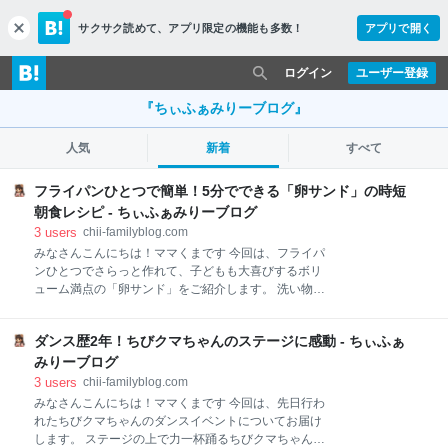
サクサク読めて、
アプリ限定の機能も多数！
アプリで開く
c
l
o
ログイン
ユーザー登録
s
e
『ちぃふぁみりーブログ』
人気
新着
すべて
フライパンひとつで簡単！5分でできる「卵サンド」の時短
朝食レシピ - ちぃふぁみりーブログ
3
users
chii-familyblog.com
みなさんこんにちは！ママくまです 今回は、フライパ
ンひとつでさらっと作れて、子どもも大喜びするボリ
ューム満点の「卵サンド」をご紹介します。 洗い物も
少なくて済むので、忙しい朝の強い味方です！ フライ
パンひとつで完結！卵サンド 材料（1人分） 作り方 最
ダンス歴2年！ちびクマちゃんのステージに感動 - ちぃふぁ
後に フライパンひとつで完結！卵サンド 材料（1人
分） 食パン：1枚 卵：2個 スライスチーズ：２枚 ハ
みりーブログ
ム：２枚 ケチャップ、マヨネーズ：各適量 作り方 1.
3
users
chii-familyblog.com
食パンをカットしてフライパンに並べる 食パンを斜め
みなさんこんにちは！ママくまです 今回は、先日行わ
に十字カットして4つの三角形にします。 フライパン
れたちびクマちゃんのダンスイベントについてお届け
に薄く油をひき、パン同士の間隔を1cmほど開けて、
します。 ステージの上で力一杯踊るちびクマちゃんの