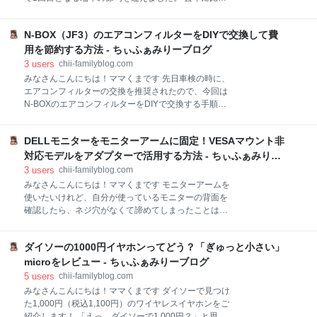
文しました！ ユッケは卵黄を絡めていただくと濃厚な
ると体つきもしっかりして、すっかりお兄ちゃんにな
味わいで、お酒がどんどん進みます。そして、締めに
りました！ 兜飾りと記念撮影 今年のお祝いでも、わが
選んだ冷麺は、つるっとした喉越しとさっぱりしたス
N-BOX（JF3）のエアコンフィルターをDIYで交換して費
家のお気に入りの兜飾りと龍の刺繍が入った名前旗も
ープが焼肉の後にぴったりでした。 夫婦揃ってお腹い
飾りました。 今年は、横に座ってポーズをとってくれ
用を節約する方法 - ちぃふぁみりーブログ
っぱいになりました。 最後に カルビ屋大福 三原店は
ました。こうしたちょっとした仕草からも、この1年
3
users
chii-familyblog.com
での大きな成長を感じることができました！ お兄ちゃ
みなさんこんにちは！ママくまです 先日車検の時に、
んらしくなったベビクマちゃん やんちゃな面も増えて
エアコンフィルターの交換を推奨されたので、今回は
きましたが、こうして健やかに成長してくれているこ
N-BOXのエアコンフィルターをDIYで交換する手順を
とが何より嬉しいです！その一方で、甘えん坊なとこ
解説します！初めてでも20分程度で簡単に交換できま
ろがまだまだたくさんあって、そこがまた可愛いんで
すよ。 エアコンフィルター交換手順 取り付ける際の注
すよね。 最後に 生まれて2回目のこどもの日は、ベビ
DELLモニターをモニターアームに固定！VESAマウント非
意点 最後に エアコンフィルター交換手順 1.助手席の
クマちゃんの成長を実感する1日となりました。1年前
前にあるグローブボックスを取り外します。 グローブ
対応モデルをアダプターで活用する方法 - ちぃふぁみりー
の写真と見比べると、顔つきもすっかりお兄ちゃんら
ボックスを開き、足元の方から裏側に手を突っ込んで
ブログ
3
users
chii-familyblog.com
しくなり
手前に引くと、クリップが外れてガバッと開きます。
みなさんこんにちは！ママくまです モニターアームを
これが外したグローブボックスです。 この丸で囲んだ
使いたいけれど、自分が使っているモニターの背面を
あたりを、力を入れて手前に引いてください。 このク
確認したら、ネジ穴がなくて諦めてしまったことはあ
リップ４か所で固定されています。 2.古いフィルター
りませんか。 そんなときは、こちらの専用のアダプタ
を取り出します。 グローブボックスを外すと、奥に黒
ーを使えば、モニターを買い替えることなくアームに
い長方形のカバーが見えます。左右にあるツマミを押
ダイソーの1000円イヤホンってどう？「ぎゅっと小さい」
取り付けることができます！ VESAマウントアダプタ
しながら引くとカバーが外れ、中にエアコンフィルタ
ー「MOUNT-DLSSE2」 VESAマウントアダプター選
microをレビュー - ちぃふぁみりーブログ
ーが入っています。 エアコンフィルターは、手前
びのポイント 既存のスタンドを外すコツと取り付け手
5
users
chii-familyblog.com
順 最後に VESAマウントアダプター「MOUNT-
みなさんこんにちは！ママくまです ダイソーで見つけ
DLSSE2」 VESAマウントアダプター選びのポイント
た1,000円（税込1,100円）のワイヤレスイヤホンをご
DELLのSシリーズなどは、背面に100x100mmのネジ
紹介します！ 「えっ、ダイソーで1,000円？」と思う