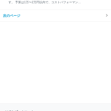
くて、家族みんなで味見をしましたが、特にチョコが
す。 予算は1万〜2万円以内で、コストパフォーマンス
好評でした！ メイン料理はつくね 次は、メインディッ
が良いものを２つセレクトしました！ Apple Watch
シュの「手作りつくね」です。ジューシーでボリュー
SE（第1世代） 価格 特徴 コストパフォーマンス アッ
ム満点のつくねは、パパくまの大好物。焼き上げると
次のページ
プルウォッチシリーズ6 価格 特徴 性能 最後に Apple
いい香りが食欲をそそりますね。 最後に 料理が完成し
Watch SE（第1世代） 価格 中古市場では、1万円台後
て、いざパパくまにサプライズ！喜んでくれるかなと
半から2万円前半で購入できることが多いです。 特徴
ドキドキし
Apple Watch SEは、日常生活に必要なフィットネス機
能や健康管理機能がしっかり搭載されています。軽量
なので長時間着用しても快適です。 コストパフォーマ
ンス 最新機能はないもの、基本的な機能は充実してい
て、コストパフォーマンスが抜群です。初めてのアッ
プルウォッチとしてもおすすめです。 アップルウォッ
チシリーズ6 最近わたしもこちらのシリーズ6を13,5