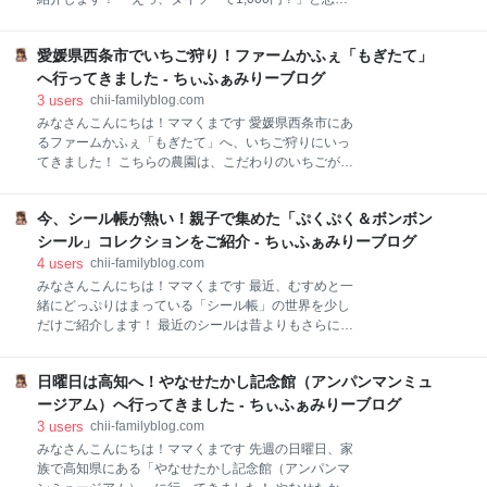
穴がないモデルが多いです。そこで必要になるのが、
かもしれませんが、これが想像以上に優秀だったの
元のスタンド差し込み口を利用してVESA規格に変換
で、レビューしてみたいと思います。 パッケージと外
する専用マウントです。 私が選んだのはVIVOのアダ
愛媛県西条市でいちご狩り！ファームかふぇ「もぎたて」
観 装着感と操作性 音質と遅延 最後に パッケージと外
プターで、作りもしっかりしていて、お気に入りのモ
観 価格は1,000円（税込1,100円）。 ダイソーの中で
へ行ってきました - ちぃふぁみりーブログ
ニターをそのままアームで浮か
は高価格帯ですが、完全ワイヤレスイヤホンとしては
3
users
chii-familyblog.com
お買い得。 充電ケースは、手のひらにすっぽり収まる
みなさんこんにちは！ママくまです 愛媛県西条市にあ
コンパクトサイズです。 イヤホン本体もとっても小さ
るファームかふぇ「もぎたて」へ、いちご狩りにいっ
くて軽いので、長時間つけていても疲れにくそうで
てきました！ こちらの農園は、こだわりのいちごが楽
す！ 装着感と操作性 「ぎゅっと小さい」というキャッ
しめると評判のスポットです。 大きくて真っ赤な完熟
チコピー通り、耳にしっかりフィットして、動いても
いちご むすめも大満足のいちご食べ放題 ファームかふ
落ちにくいです。 タッチセンサーの感度も良好で、ス
今、シール帳が熱い！親子で集めた「ぷくぷく＆ボンボン
ぇ「もぎたて」のアクセス情報 アクセス 最後に 大き
トレスなく操作できます。 音質と遅延 YouTubeやネ
くて真っ赤な完熟いちご ハウスの中に入ると、目の前
シール」コレクションをご紹介 - ちぃふぁみりーブログ
ットフリックスなどの動画視聴
に食べ頃の真っ赤に実ったいちごがたくさん並んでい
4
users
chii-familyblog.com
てテンション爆上がりです！ 採ってみると、ずっしり
みなさんこんにちは！ママくまです 最近、むすめと一
重たくて一粒一粒がとっても大きくてびっくり。甘く
緒にどっぷりはまっている「シール帳」の世界を少し
てジューシーでとっても美味しいです。 これが食べ放
だけご紹介します！ 最近のシールは昔よりもさらに進
題ってとっても贅沢です！ むすめも大満足のいちご食
化していて、特に今トレンドの「ボンボンシール」や
べ放題 いちごが大好きな娘も、この日は朝から楽しみ
「ぷくぷくシール」は、その立体感とぷにぷにとした
にしていました。自分の顔と同じくらいの大きさがあ
日曜日は高知へ！やなせたかし記念館（アンパンマンミュ
質感がたまらなく可愛いです。 わたしのシール帳 最後
るいちごを見つけては大喜びで、小さな手に紙コップ
に わたしのシール帳 今回ご紹介するのは、わたしの大
ージアム）へ行ってきました - ちぃふぁみりーブログ
を持って一生懸命収穫していました。 お腹いっぱい食
切にしているコレクションの一部です。 立体的なシー
3
users
chii-familyblog.com
べるこ
ルをバインダーのポケットにぎっしりと並べていく作
みなさんこんにちは！ママくまです 先週の日曜日、家
業は、大人でもついつい夢中になってしまいます。 透
族で高知県にある「やなせたかし記念館（アンパンマ
明なケースにお気に入りのキーホルダーを付けて、自