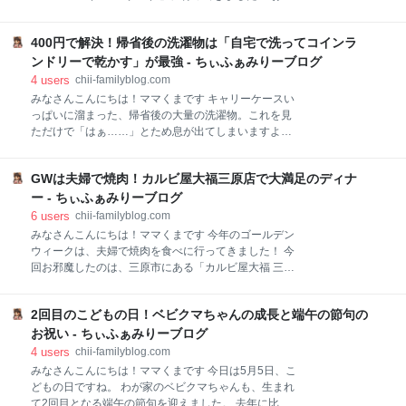
いちご、そして冷たいソフトクリームの組み合わせ
当てはクロワッサンスイーツ 最後に cafe maru2tasu
が、とても美味しくて、暑さが一気に吹き飛ぶ美味し
店舗情報 お目当てはクロワッサンスイーツ サクサクの
さでした！ いちごのシュークリーム サクサクのシュー
400円で解決！帰省後の洗濯物は「自宅で洗ってコインラ
クロワッサンに、冷たいアイスとイチゴのソースがた
生地の間に、生クリームと大粒のいちごが挟まれてい
っぷりかかっていて、盛り付けもとってもきれいで
ンドリーで乾かす」が最強 - ちぃふぁみりーブログ
ます。クリームの優しい甘さといちごのフレッシュな
す。 ほんのりとした甘さが絶妙で、味も美味しかった
4
users
chii-familyblog.com
酸味のバランス
です。 広々とした空間でゆったりと流れる時間を感じ
みなさんこんにちは！ママくまです キャリーケースい
ながら、楽しいひとときを過ごせました！ 最後に マル
っぱいに溜まった、帰省後の大量の洗濯物。これを見
ニタスはランチだけでなく、こうしたスイーツメニュ
ただけで「はぁ……」とため息が出てしまいますよ
ーも充実しているのが嬉しいポイントです。 三原市で
ね。 我が家の洗濯乾燥機で少しずつ回していたら、す
ゆっくりとお茶を楽しみたいときは、ぜひ訪れてみて
べて乾ききるまでに何日かかるか分かりません。 そこ
くださいね。 cafe maru2tasu 店舗情報 住所：広島県
GWは夫婦で焼肉！カルビ屋大福三原店で大満足のディナ
で一番おすすめなのが、「自宅で脱水まで済ませて、
三原市宮浦2-1-1 ポポロ内 電話：0848-81-1200 営業
乾燥だけコインランドリーに持っていく」という方法
ー - ちぃふぁみりーブログ
時間
です。 時短とフワフワな仕上がり コインランドリーの
6
users
chii-familyblog.com
ガス乾燥機はとにかくハイパワー。自宅でしっかり脱
みなさんこんにちは！ママくまです 今年のゴールデン
水した濡れた衣類をドサッと入れても、400円ほど
ウィークは、夫婦で焼肉を食べに行ってきました！ 今
（約30〜40分）で完璧に乾きます。 メリット 洗濯・
回お邪魔したのは、三原市にある「カルビ屋大福 三原
脱水は家でするので、コインランドリーで使うのは乾
店」です。 連休中ということもあって店内は活気があ
燥代の400円だけ。 何日も洗濯物に追われることな
りましたが、ゆっくりと美味しいお肉をいただきまし
く、一瞬で片付きます。 高温の熱風で乾かすため、仕
2回目のこどもの日！ベビクマちゃんの成長と端午の節句の
た。 ボリューム満点の焼肉メニュー サイドメニューの
上がりもフワフワになります。 濡れた洗濯物を運ぶ手
ユッケと冷麺もオススメ 最後に ボリューム満点の焼肉
お祝い - ちぃふぁみりーブログ
間は少しありますが、何回も家で乾燥機を回す手間に
メニュー カルビやハラミなど、どのお肉も食べ応えバ
4
users
chii-familyblog.com
比べたら、圧
ツグンでした。 新鮮なサンチュにお肉を巻いて食べる
みなさんこんにちは！ママくまです 今日は5月5日、こ
と、いくらでも食べられてしまいます。 サイドメニュ
どもの日ですね。 わが家のベビクマちゃんも、生まれ
ーのユッケと冷麺もオススメ 今回はユッケと冷麺も注
て2回目となる端午の節句を迎えました。 去年に比べ