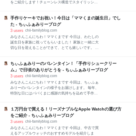
プ。 3.検索窓に【PDF】と入力。 4.【PDFページから
をご紹介します！チェーンレス構造でスタイリッシュ
画像を作成】をタップ。 5.今回は、保存する画像の形
なデザインがとってもオシャレですよ。 HONBIKE チ
式を【JPEG】に変更してみます。 6.指定したい保存
ェーンレス構造 オシャレなデザイン 電動アシストの性
形式をタップ。 7.二つ目のアクションを設定します。
手作りケーキでお祝い！今日は「ママくまの誕生日」でし
能 安全性への配慮 スペック 最後に HONBIKE リンク
検索窓に【写真】と入力する。 8.【写真に保存】をタ
チェーンレス構造 HONBIKEは、シャフトドライブシ
た - ちぃふぁみりーブログ
ップ。 9.ホー
ステムを採用しているので、従来のチェーンを使わな
3
users
chii-familyblog.com
い設計になっています。これのおかげで、以下のよう
みなさんこんにちわ！ママくまです 今日は、わたしの
なメリットがあります。 メンテナンス不要！ オイル注
誕生日を家族に祝ってもらいました！ 家族と一緒に大
油や張り調整がいらないので、手間いらずです。 安心
切な日を迎えることができて、とても嬉しいです。 マ
の走行！ チェーン外れの心配がなく、汚れや摩耗が少
マくまの誕生日 いちごのケーキ お祝いメニュー 最後
ないので、安心して乗れます。 荷物も安心！ サービス
に ママくまの誕生日 いちごのケーキ パパくまとちび
や荷物がチェーンに絡まる心配もありません。 オシャ
ちぃふぁみりーのバレンタイン！「手作りシュークリー
クマちゃんが作ってくれた、いちごたっぷりの手作り
レなデザイン HONBIKEのデザインは、シンプルで洗
ケーキ！ 甘酸っぱいいちごがたっぷり使われていて、
ム」で日頃のありがとうを - ちぃふぁみりーブログ
練されています。無駄
見た目も味もバツグンでした。 家族の愛情が詰まった
3
users
chii-familyblog.com
ケーキを食べると、心が落ち着きますね。 お祝いメニ
みなさんこんにちわ！ママくまです 今回は、ちぃふぁ
ュー そして、わたしの大好きなすき焼きも用意しても
みりーのバレンタインの様子をお届けします。 毎年、
らえました！ お肉や野菜がたっぷり入ったすき焼きを
特別な日にはパパくまに感謝の気持ちを込めて手作り
囲んで、家族みんなで思い出を話しながら食事を楽し
の料理を用意しています。今年も頑張りましたよ！ 手
みました。やっぱり、家族と一緒に食べるご飯は美味
作りシュークリーム メイン料理はつくね 最後に 手作
しいですね。 最後に 今日は、本当に大満足の一日にな
１万円台で買える！リーズナブルなApple Watchの選び方
りシュークリーム まずは、手作りのシュークリーム！
りました！ 家族に感謝しつつ、また来年の誕生日を楽
今回はチョコレート、カスタード、抹茶の3種類を作
をご紹介 - ちぃふぁみりーブログ
しみにしています。 ブログがいいなと思ったら”読者
りました。 パパくまはブラックコーヒーが大好きなの
3
users
chii-familyblog.com
で、シュークリームは少し甘めに仕上げて、コーヒー
みなさんこんにちわ！ママくまです 今回は、中古で買
と一緒に楽しめるように工夫しました。どれも美味し
えるアップルウォッチのおすすめモデルを紹介しま