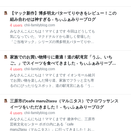
注意！ iPhone 16e用のフィルムは、カメラの位置が違
ルマ用カーテン（マグネット付）」を試してみたので
うので、間違えて購入しないように気を付けてくださ
ご紹介します！ ダイソーの車用マグネットカーテンは
い！ ケースは「iPhone 16e用」をチョイスして
【マック新作】博多明太バターてりやきをレビュー！この
選べる2種類 ダイソーの車用カーテンコーナーで見つ
iPhone 17eの本体サイズや背面のカメラ
けたこの商品、ニーズに合わせて2つのタイプがライ
組み合わせは神すぎる - ちぃふぁみりーブログ
ンナップされていました。 今回、私は会社の車に取り
4
users
chii-familyblog.com
付けするために両方とも購入してみました！ 遮光性の
みなさんこんにちは！ママくまです 今回はどうしても
高いタイプ 差しをガッツリ遮断してくれるため、エア
気になっていた、マクドナルドから新しく登場した
コンの効きが明らかに良くなりました。営業車や配達
「ご当地マック」シリーズの博多明太バターてりや
時の休憩など、車内で長く過ごす時の温度上昇対策に
き」を食べてきました！ てりやき×明太バターの相性
ピッタリです！ 外が見えるメッシュタイプ こちらは、
がバツグンすぎる 最後に てりやき×明太バターの相性
外の景色やサイドミラーもしっかり確認できるので、
家族でのお買い物帰りに最適！道の駅滝宮「うふ、いち
がバツグンすぎる てりやきマックバーガーだけでも完
圧迫感がありません。この程度なら普段使いしても問
成されたおいしさですが、明太バターが加わること
ご。」でスイーツを食べてきました - ちぃふぁみりーブロ
題なさそうですね。 どちらもパイピング部分にマグネ
で、さらに美味しくなります！ チーズとの相性もバツ
グ
4
users
chii-familyblog.com
ットが内蔵さ
グンで、最後まで一気に食べてしまいました。 この2
みなさんこんにちは！ママくまです イオンモール綾川
つが組み合わさって、相性が悪いわけがないですよ
でお買い物を楽しんだ帰り道、家族でフラッと立ち寄
ね！ 最後に 今回の「博多明太バターてりやき」は、個
るのにぴったりなスポット、道の駅滝宮にある「う
人的に大ヒットのハンバーガーでした。 期間限定なの
ふ、いちご。」をご紹介します！ 見た目も可愛い！い
が本当にもったいないくらいで、ぜひ定番メニューに
ちごづくしのスイーツ いちご大福ソフト いちごのシュ
して欲しいなと思うクオリティです。 まだ食べていな
三原市のcafe maru2tasu（マルニタス）でクロワッサンス
ークリーム 最後に 店舗情報 見た目も可愛い！いちご
い方は、期間中にぜひマクドナルドへ足を運んでみて
づくしのスイーツ 今回は、暑い日にぴったりのいちご
イーツをいただきました！ - ちぃふぁみりーブログ
くだい！ ブログがいいなと思ったら”読者登録”お願い
大福ソフトと、いちごがトッピングされたシュークリ
4
users
chii-familyblog.com
します！ ラン
ームをいただきました！ いちご大福ソフト ワッフルコ
みなさんこんにちは！ママくまです 連休中に、三原市
ーンの上には、もちもちのいちご大福が丸ごとのって
芸術文化センター ポポロ内にある「cafe
いてボリューム満点です。大福の甘みと、甘酸っぱい
maru2tasu（マルニタス）」に行ってきました！ お目