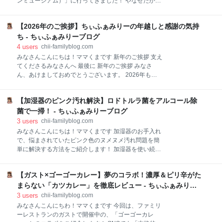
ンミュージアム）」に行ってきました！ やなせたかし
分好みにカスタマイズするのもオススメです！ 最後に
記念館（アンパンマンミュージアム） 公園スペース 最
シール帳作りは、子どもと一緒に楽しめる趣味の一つ
後に やなせたかし記念館（アンパンマンミュージア
です。 「このシール可愛いね」とか「次はどのページ
【2026年のご挨拶】ちぃふぁみりーの年越しと感謝の気持
ム） 到着した瞬間から、子どもたちの目はキラキラ！
を埋めようか」とお喋りしながら、二人でシールを交
大好きなアンパンマンや仲間たちに囲まれて、大喜
ち - ちぃふぁみりーブログ
換したりレイアウトを考えたりしています。 皆さん
び。 展示ひとつひとつに「あ！アンパンマン！」「バ
4
users
chii-familyblog.com
も、もしお
イキンマンいた！」と指をさして喜ぶ姿を見て、連れ
みなさんこんにちは！ママくまです 新年のご挨拶 支え
てきて本当に良かったです。 公園スペース 美術館の横
てくださるみなさんへ 最後に 新年のご挨拶 みなさ
には広い公園スペースもあり、外でもたくさん遊びま
ん、あけましておめでとうございます。 2026年も、
した！ 大人は「寒いね〜」なんて身を縮めていました
ちぃふぁみりーブログをどうぞよろしくお願いいたし
が、冷たい風の中でも元気に走り回る姿がとっても可
ます。 今年も無事に家族揃って新しい年を迎えること
愛くて、見ているこちらがパワーをもらいました。 最
【加湿器のピンク汚れ解決】ロドトルラ菌をアルコール除
ができました！ 昨夜は家族でゆっくりと美味しい食事
後に アンパンマンに会って、外でたくさん走り回って
を囲んで楽しい時間を過ごしました。 支えてくださる
菌で一掃！ - ちぃふぁみりーブログ
家族みんなでリフレッシュ！ 次はもう少し暖かくなっ
みなさんへ 最近は少しずつ更新頻度が落ちてしまって
3
users
chii-familyblog.com
た頃に、
いますが、それでもこうしてコツコツとブログを続け
みなさんこんにちは！ママくまです 加湿器のお手入れ
てこれたのは、いつも見守ってくださるみなさんのお
で、悩まされていたピンク色のヌメヌメ汚れ問題を簡
かげです。 記事を投稿するたびに届く温かいコメント
単に解決する方法をご紹介します！ 加湿器を使い続け
や、そっと押してくださるスターの一つひとつが、と
ていると、水の通り道やタンクの底などに、いつの間
っても励みになっています！ 最後に 2026年も、自分
にか現れるピンク色のカビのような汚れ...。見た目も
たちのペースを大切にしながら、家族の日常や日々の
【ガスト×ゴーゴーカレー】夢のコラボ！濃厚＆ピリ辛がた
気持ち悪いですよね。 加湿器に発生する「ピンク汚
出来事を共有してていければと思っています。 大きな
れ」の正体は？ 加湿器のピンクカビを簡単に除去！使
まらない「カツカレー」を徹底レビュー - ちぃふぁみりー
ことはできませんが、これからも「ちぃふぁみりー」
用したのは「除菌用アルコール」 アルコールを使った
ブログ
3
users
chii-familyblog.com
らし
ロドトルラ菌の掃除手順 最後に 加湿器に発生する「ピ
みなさんこんにちわ！ママくまです 今回は、ファミリ
ンク汚れ」の正体は？ 多くの人が加湿器のカビだと思
ーレストランのガストで開催中の、「ゴーゴーカレ
っているピンク色のヌメヌメ汚れ。 その正体は、「ロ