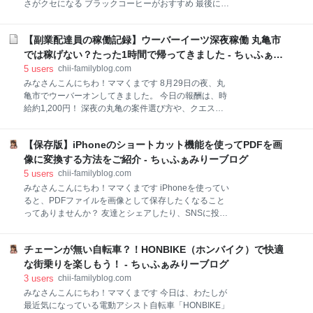
さがクセになる ブラックコーヒーがおすすめ 最後に
込み可能でピクニック気分も安心 2回目の訪問で感じ
横浜で大人気の「クルミッ子」とは？ 横浜のお土産と
た成長 前回は怖がっていたアスレチックにも今回は自
して人気な「鎌倉紅谷」のクルミッ子をいただきまし
分からチャレンジしている姿に感動しました！ イオン
【副業配達員の稼働記録】ウーバーイーツ深夜稼働 丸亀市
た。 わざわざ並んで買ってくれたと聞いて、とても嬉
高松東店内にあって便利 施設はイオンの中にあるの
しくなりました。リスの可愛いパッケージは見た目か
では稼げない？たった1時間で帰ってきました - ちぃふぁみ
で、買い物にも立ち寄りやすく、親にも嬉しいポイン
らして癒されます。 クルミッ子を実食！柔らかな甘さ
りーブログ
5
users
chii-familyblog.com
がクセになる ひとくち食べると、キャラメルの優しい
みなさんこんにちわ！ママくまです 8月29日の夜、丸
甘さと、香ばしいくるみの食感がじわっと広がりま
亀市でウーバーオンしてきました。 今日の報酬は、時
す。バター生地とのバランスも最高で、やらかい甘さ
給約1,200円！ 深夜の丸亀の案件選び方や、クエスト
が本当に美味しい！後味も優しくて、家族みんな大喜
消化のポイントをサクッとまとめます。 今日の報酬 丸
びです。 ブラックコーヒーがおすすめ 今日はブラック
亀市深夜稼働は稼げない？ 低リスク案件はスルー！ 効
コーヒーと一緒に、15時のおやつタイムに家族でいた
【保存版】iPhoneのショートカット機能を使ってPDFを画
率重視の案件選び 鳴りが少ない夜は早めの撤収を クエ
だきました。 コーヒーのほろ苦さがクルミッ子の甘さ
スト消化を優先 最後に 今日の報酬 今日は、１時間の
像に変換する方法をご紹介 - ちぃふぁみりーブログ
と良く合って、思わずにっこり。 最後に 家族みんなで
稼働で1,200円ほど稼ぐことができました。 丸亀市深
5
users
chii-familyblog.com
美味しく
夜稼働は稼げない？ 地方都市で狙うならキロ７０円〜
みなさんこんにちわ！ママくまです iPhoneを使ってい
９０円くらいの案件がベター。 都市部ではキロ１００
ると、PDFファイルを画像として保存したくなること
円が目安ですが、信号も交通量も少ないのでその分単
ってありませんか？ 友達とシェアしたり、SNSに投稿
価は低めです。 低リスク案件はスルー！ 効率重視の案
したりするのに、画像の方が便利なことも多いです。
件選び 丸亀市の夜稼働は、300円台の安い案件もちら
そこで、今回はiPhoneのショートカットアプリを使っ
ほら。でも正直、こういうのはスルーでＯＫ！低単価
チェーンが無い自転車？！HONBIKE（ホンバイク）で快適
て、PDFをサクッと画像に変換する方法を紹介しま
案件に時間を取られて、高単価案件のチャンスを逃さ
す。手順も簡単なので、気軽にチャレンジしてみてく
な街乗りを楽しもう！ - ちぃふぁみりーブログ
ないようにしましょう。 鳴りが少な
ださいね！ PDFを画像として保存する方法 最後に
3
users
chii-familyblog.com
PDFを画像として保存する方法 1.ホーム画面から【シ
みなさんこんにちわ！ママくまです 今日は、わたしが
ョートカット】をタップ 2.右上の【プラス】をタッ
最近気になっている電動アシスト自転車「HONBIKE」