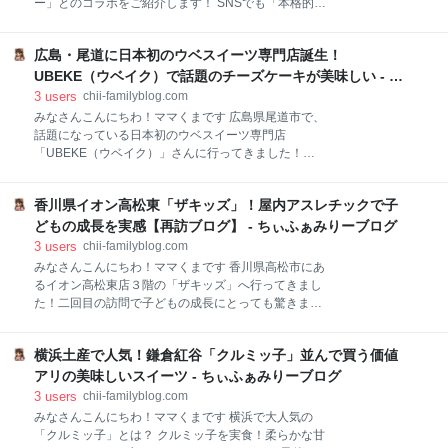
ー」とのコラボをご紹介します！ SNSでも「本格的す
ドトルラ」という酵母の一種。 空気中にも漂っている
ぎる！」「この濃厚さ最高！」と話題の期間限定コラ
菌で、水道水に含まれるミネラルをエサに繁殖し、色
ボメニューを、私もさっそく食べに行ってきました。
素を出してピンク色に見えるんだそうです。 ロドトル
広島・尾道に日本初のウベスイーツ専門店誕生！
ガストとゴーゴーカレーのコラボ！今食べるべきコラ
ラ菌は生命力が強く、食器洗剤などでゴシゴシ洗って
ボメニュー 最後に ガストとゴーゴーカレーのコラボ！
UBEKE（ウベイク）で話題のチーズケーキが美味しい - ち
も、なかなか取れずに困っていました。 加湿器のピン
今食べるべきコラボメニュー ガストとゴーゴーカレー
ぃふぁみりーブログ
3
users
chii-familyblog.com
クカビ
のコラボメニューはいくつかあるのですが、今回はや
みなさんこんにちわ！ママくまです 広島県尾道市で、
っぱり王道の「ロースカツカレー」をオーダーしまし
話題になっている日本初のウベスイーツ専門店
た。 真っ黒に近い濃厚なルー、お皿いっぱいのカツ、
「UBEKE（ウベイク）」さんに行ってきました！
そして金沢カレーに欠かせない千切りキャベツが添え
「ウベ」は、フィリピンなど南国で栽培されるヤムイ
られています。見た目からして満足感がありますよ
モ科のお芋で、鮮やかな紫色と濃厚な風味が特徴で
ね。 ゴーゴーカレーの特徴である、ドロっとした重厚
香川県イオン高松東「ザキッズ」！屋内アスレチックで子
す。紫芋や紅芋とは異なる独特の味わいは、一度食べ
なルーは、ガストでもバッチリ再現されていますね。
たらやみつきになります。 UBEKE（ウベイク） ウベ
どもの成長を実感【再訪ブログ】 - ちぃふぁみりーブログ
一口食べたらやみつきになります。最初は甘さも感じ
バスクチーズケーキ ウベクリーム 最後に UBEKE（ウ
3
users
chii-familyblog.com
るのですが、すぐに
ベイク） ジャンル・・ ウベ（紅山芋）スイーツ専門店
みなさんこんにちわ！ママくまです 香川県高松市にあ
住所・・・・広島県尾道市土堂1丁目5-22 営業時
るイオン高松東店３階の「ザキッズ」へ行ってきまし
間・・11:00～17:00（土日は～18:00） 定休日・・・
た！二回目の訪問で子どもの成長にとっても驚きまし
火曜日（不定休あり） 電話番号・・080-3898-7434
た。 ザキッズについて 2回目の訪問で感じた成長 イオ
今回は、UBEKEさんの看板メニューである「ウベバス
ン高松東店内にあって便利 過去の記事はこちら 最後に
クチーズケーキ」と、たっぷりのウベクリームを使っ
横浜土産で人気！鎌倉紅谷「クルミッ子」並んで買う価値
ザキッズについて 「ザキッズ」は、0歳から小学生ま
たスイーツをいただきました。 ウベバスクチーズケー
で遊べる最大級の室内型キッズパークです。 広い施設
アリの美味しいスイーツ - ちぃふぁみりーブログ
キ 一口食べるとウベの香り
内には、カラフルな大型アスレッドやボールプール、
3
users
chii-familyblog.com
トランポリン、フリープレイゲーム機までいっぱい。
みなさんこんにちわ！ママくまです 横浜で大人気の
雨の日も暑い日も安心の全天候型 小さな子も安心な幼
「クルミッ子」とは？ クルミッ子を実食！柔らかな甘
児ゾーンあり 途中で外出・再入場が可能 飲食物の持ち