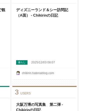
で観
ディズニーランド＆シー訪問記
（A面） - Chikirinの日記
2025/12/03 08:07
暮らし
chikirin.hatenablog.com
3
USERS
大阪万博の写真集 第二弾 -
Chikirinの日記