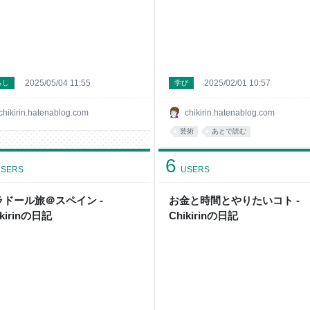
2025/05/04 11:55
2025/02/01 10:57
らし
学び
chikirin.hatenablog.com
chikirin.hatenablog.com
芸術
あとで読む
6
SERS
USERS
ラドール旅＠スペイン -
お金と時間とやりたいコト -
ikirinの日記
Chikirinの日記