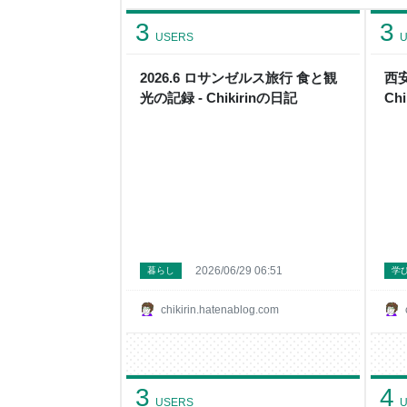
サンタモニカに 4泊です。 部屋代の他、税金や
いうよくわからない料金（＝事実上、物価高に対
3
3
り、ダウンタウンのホ
USERS
U
2026.6 ロサンゼルス旅行 食と観
西
光の記録 - Chikirinの日記
Ch
2026/06/29 06:51
暮らし
学
chikirin.hatenablog.com
3
4
USERS
U