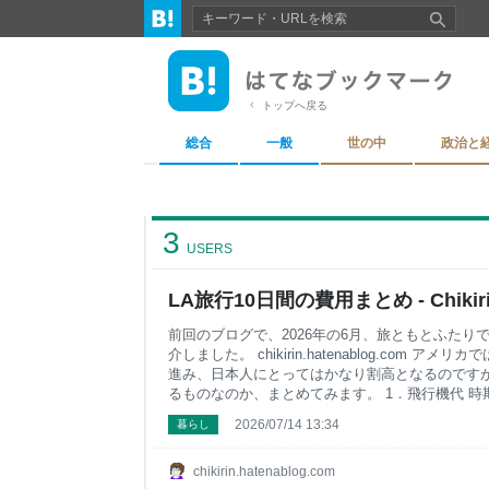
トップへ戻る
総合
一般
世の中
政治と
3
USERS
LA旅行10日間の費用まとめ - Chiki
前回のブログで、2026年の6月、旅ともとふたり
介しました。 chikirin.hatenablog.com 
進み、日本人にとってはかなり割高となるのです
るものなのか、まとめてみます。 1．飛行機代 
すが、今は燃料サーチャージが高騰しており、東京
2026/07/14 13:34
暮らし
20万円はかかりそうです。日系の航空会社や、夏
30万円近くかも。ビジネスクラスなら80万円から9
代 機内泊をのぞき、ホテルには 8泊しました。L
chikirin.hatenablog.com