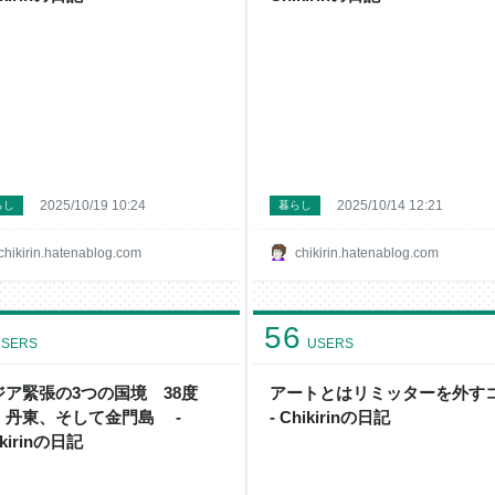
2025/10/19 10:24
2025/10/14 12:21
らし
暮らし
chikirin.hatenablog.com
chikirin.hatenablog.com
56
SERS
USERS
ジア緊張の3つの国境 38度
アートとはリミッターを外す
、丹東、そして金門島 -
- Chikirinの日記
ikirinの日記