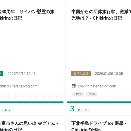
後80周年 サイパン慰霊の旅 -
中国からの団体旅行客、激減
ikirinの日記
光地は？ - Chikirinの日記
2026/02/12 10:43
2026/01/26 18:39
び
政治と経済
chikirin.hatenablog.com
chikirin.hatenablog.com
観光
中国
3
SERS
USERS
山富市さんの思い出 ＠グアム -
下北半島ドライブ for 避暑 -
ikirinの日記
Chikirinの日記