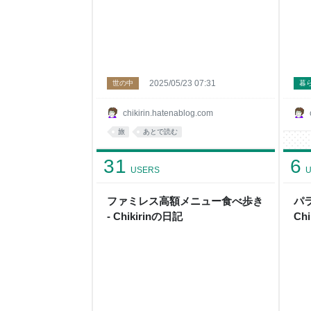
2025/05/23 07:31
世の中
暮
chikirin.hatenablog.com
旅
あとで読む
31
6
USERS
U
ファミレス高額メニュー食べ歩き
パ
- Chikirinの日記
Ch