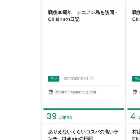
戦後80周年 テニアン島を訪問 -
戦
Chikirinの日記
Ch
2026/02/15 01:41
学び
学
chikirin.hatenablog.com
39
4
USERS
U
ありえないくらいコスパの高いラ
村
ンチ - Chikirinの日記
Ch