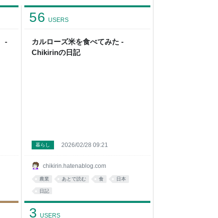
56
USERS
 -
カルローズ米を食べてみた -
Chikirinの日記
2026/02/28 09:21
暮らし
chikirin.hatenablog.com
農業
あとで読む
食
日本
日記
3
USERS