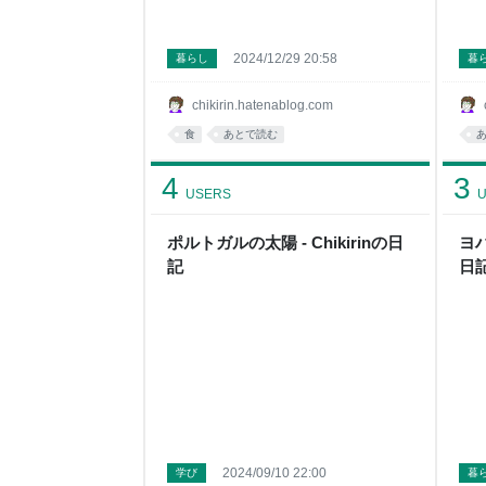
2024/12/29 20:58
暮らし
暮
chikirin.hatenablog.com
食
あとで読む
4
3
USERS
U
ポルトガルの太陽 - Chikirinの日
ヨハ
記
日
2024/09/10 22:00
学び
暮