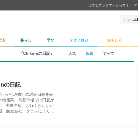
はてなブックマークって？
ア
経済
暮らし
学び
テクノロジー
おもしろ
『Chikirinの日記』
人気
新着
すべて
rinの日記
で行ったLA旅行の詳細日程を紹
アメリカでは物価高、為替市場では円安が
が、実際の所、どれくらいかか
時期、航空会社、クラスによりま
・LA往復はエコノミーでも
休みなどピークシーズンだと
0万円でしょうか。 2．ホテル
Aのダウンタウンに 4泊、海辺の