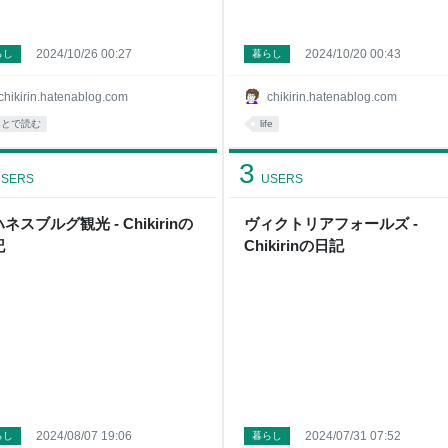
2024/10/26 00:27
2024/10/20 00:43
らし
暮らし
chikirin.hatenablog.com
chikirin.hatenablog.com
あとで読む
life
3
SERS
USERS
ネスブルグ観光 - Chikirinの
ヴィクトリアフォールズ -
記
Chikirinの日記
2024/08/07 19:06
2024/07/31 07:52
らし
暮らし