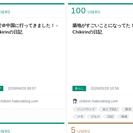
サービス料、さらにリゾート税と
応するための値上げ）も加わ
100
SERS
USERS
安＠中国に行ってきました！ -
築地がすごいことになってた！
ikirinの日記
Chikirinの日記
2026/04/20 08:07
2026/03/28 10:56
び
暮らし
chikirin.hatenablog.com
chikirin.hatenablog.com
インバウンド
あとで読む
観光
メモ
グルメ
日記
地域
5
SERS
USERS