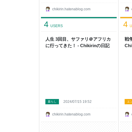
chikirin.hatenablog.com
4
4
USERS
U
人生 3回目、サファリ＠アフリカ
戦争
に行ってきた！ - Chikirinの日記
Ch
2024/07/15 19:52
暮らし
エ
chikirin.hatenablog.com