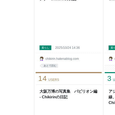
2025/10/24 14:36
暮らし
暮
chikirin.hatenablog.com
あとで読む
14
3
USERS
U
大阪万博の写真集 パビリオン編
ア
- Chikirinの日記
線
Ch