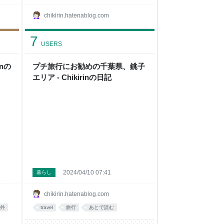
chikirin.hatenablog.com
7
USERS
inの
プチ旅行にお勧めの千葉県、銚子
エリア - Chikirinの日記
2024/04/10 07:41
暮らし
chikirin.hatenablog.com
外
travel
旅行
あとで読む