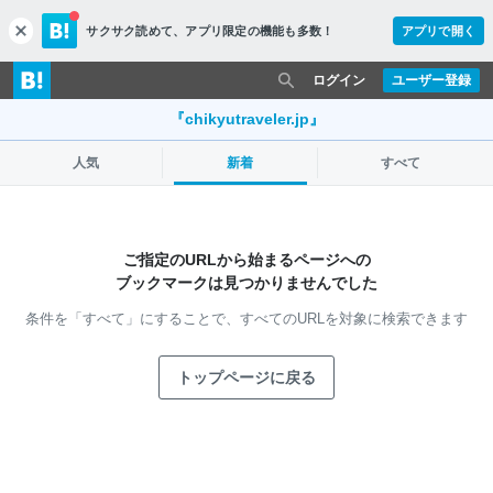
サクサク読めて、
アプリ限定の機能も多数！
アプリで開く
c
l
o
ログイン
ユーザー登録
s
e
『chikyutraveler.jp』
人気
新着
すべて
ご指定のURLから始まるページへの
ブックマークは見つかりませんでした
条件を「すべて」にすることで、
すべてのURLを対象に検索できます
トップページに戻る