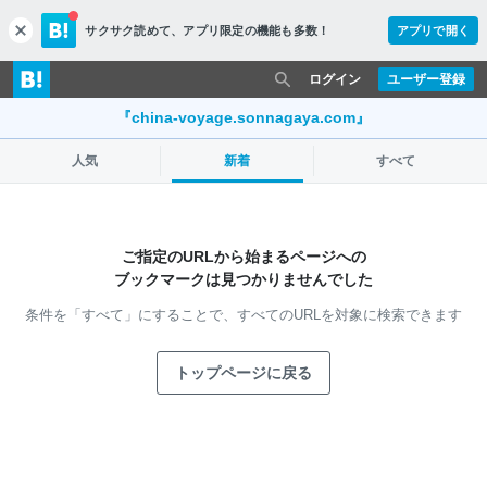
サクサク読めて、
アプリ限定の機能も多数！
アプリで開く
c
l
o
ログイン
ユーザー登録
s
e
『china-voyage.sonnagaya.com』
人気
新着
すべて
ご指定のURLから始まるページへの
ブックマークは見つかりませんでした
条件を「すべて」にすることで、
すべてのURLを対象に検索できます
トップページに戻る