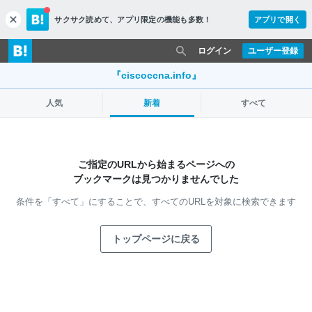
サクサク読めて、
アプリ限定の機能も多数！
アプリで開く
c
l
o
ログイン
ユーザー登録
s
e
『ciscoccna.info』
人気
新着
すべて
ご指定のURLから始まるページへの
ブックマークは見つかりませんでした
条件を「すべて」にすることで、
すべてのURLを対象に検索できます
トップページに戻る